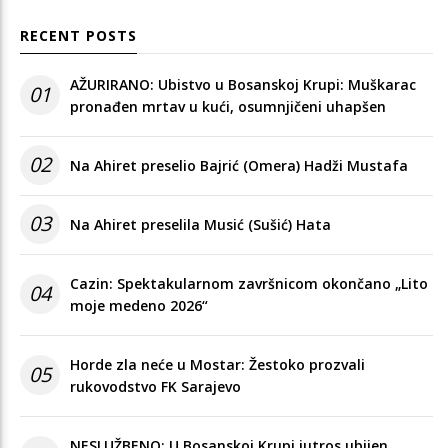
RECENT POSTS
AŽURIRANO: Ubistvo u Bosanskoj Krupi: Muškarac
01
pronađen mrtav u kući, osumnjičeni uhapšen
02
Na Ahiret preselio Bajrić (Omera) Hadži Mustafa
03
Na Ahiret preselila Musić (Sušić) Hata
Cazin: Spektakularnom završnicom okončano „Lito
04
moje medeno 2026“
Horde zla neće u Mostar: Žestoko prozvali
05
rukovodstvo FK Sarajevo
NESLUŽBENO: U Bosanskoj Krupi jutros ubijen