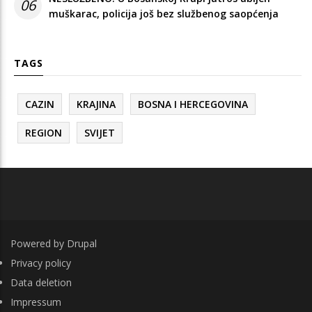
06
muškarac, policija još bez službenog saopćenja
TAGS
CAZIN
KRAJINA
BOSNA I HERCEGOVINA
REGION
SVIJET
Powered by
Drupal
FOOTER
Privacy policy
Data deletion
Impressum