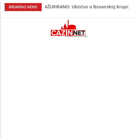
AŽURIRANO: Ubistvo u Bosanskoj Krupi:
BREAKING NEWS
Muškarac pronađen mrtav u kući,
osumnjičeni uhapšen
Horde zla neće u Mostar: Žestoko
prozvali rukovodstvo FK Sarajevo
Cazin: Spektakularnom završnicom
okončano „Lito moje medeno 2026“
Na Ahiret preselila Musić (Sušić) Hata
Na Ahiret preselio Bajrić (Omera) Hadži
Mustafa