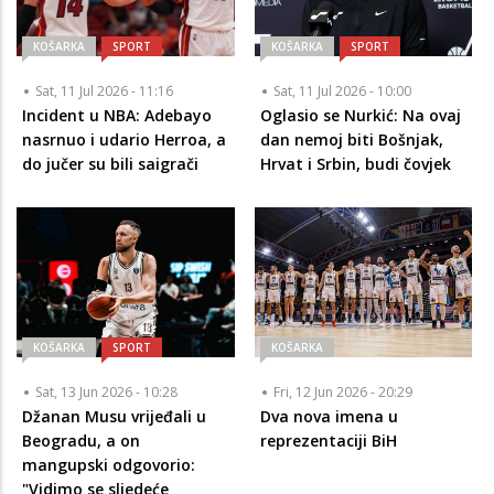
KOŠARKA
SPORT
KOŠARKA
SPORT
Sat, 11 Jul 2026 - 11:16
Sat, 11 Jul 2026 - 10:00
Incident u NBA: Adebayo
Oglasio se Nurkić: Na ovaj
nasrnuo i udario Herroa, a
dan nemoj biti Bošnjak,
do jučer su bili saigrači
Hrvat i Srbin, budi čovjek
KOŠARKA
SPORT
KOŠARKA
Sat, 13 Jun 2026 - 10:28
Fri, 12 Jun 2026 - 20:29
Džanan Musu vrijeđali u
Dva nova imena u
Beogradu, a on
reprezentaciji BiH
mangupski odgovorio:
"Vidimo se sljedeće