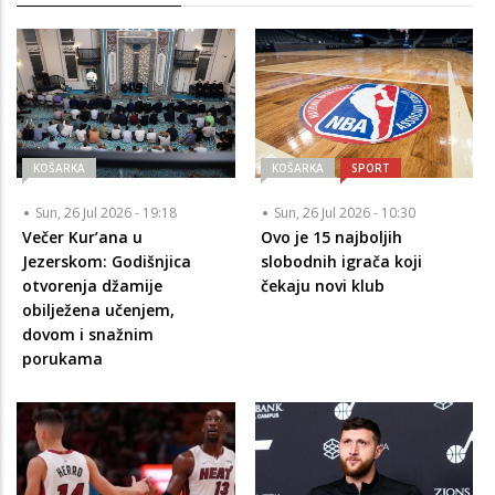
KOŠARKA
KOŠARKA
SPORT
Sun, 26 Jul 2026 - 19:18
Sun, 26 Jul 2026 - 10:30
Večer Kur’ana u
Ovo je 15 najboljih
Jezerskom: Godišnjica
slobodnih igrača koji
otvorenja džamije
čekaju novi klub
obilježena učenjem,
dovom i snažnim
porukama