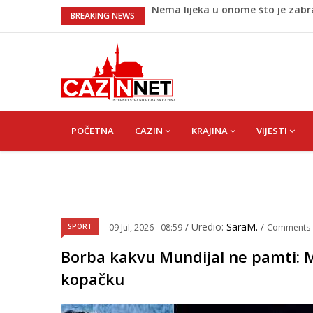
Umjetnost usporenosti – Kako sav
BREAKING NEWS
Maloljetnik u policijskoj stanici 
Razmišljate koji automobil kupit
Pet namirnica za doručak koje će
Nema lijeka u onome što je zab
MAIN
NAVIGATION
POČETNA
CAZIN
KRAJINA
VIJESTI
/ Uredio:
SaraM.
/
SPORT
09 Jul, 2026 - 08:59
Comments
Borba kakvu Mundijal ne pamti: M
kopačku