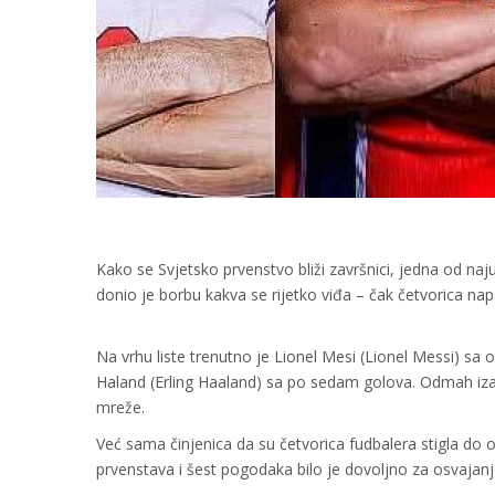
Kako se Svjetsko prvenstvo bliži završnici, jedna od naju
donio je borbu kakva se rijetko viđa – čak četvorica nap
Na vrhu liste trenutno je Lionel Mesi (Lionel Messi) sa
Haland (Erling Haaland) sa po sedam golova. Odmah iza nj
mreže.
Već sama činjenica da su četvorica fudbalera stigla do o
prvenstava i šest pogodaka bilo je dovoljno za osvajan