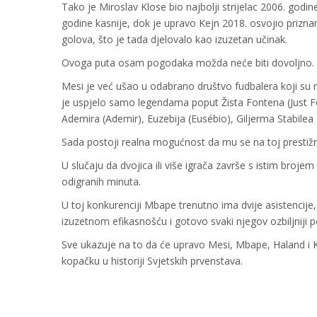
Tako je Miroslav Klose bio najbolji strijelac 2006. godin
godine kasnije, dok je upravo Kejn 2018. osvojio prizn
golova, što je tada djelovalo kao izuzetan učinak.
Ovoga puta osam pogodaka možda neće biti dovoljno.
Mesi je već ušao u odabrano društvo fudbalera koji su
je uspjelo samo legendama poput Žista Fontena (Just Fo
Ademira (Ademir), Euzebija (Eusébio), Giljerma Stabilea
Sada postoji realna mogućnost da mu se na toj prestižnoj 
U slučaju da dvojica ili više igrača završe s istim broje
odigranih minuta.
U toj konkurenciji Mbape trenutno ima dvije asistencije,
izuzetnom efikasnošću i gotovo svaki njegov ozbiljniji
Sve ukazuje na to da će upravo Mesi, Mbape, Haland i Ke
kopačku u historiji Svjetskih prvenstava.