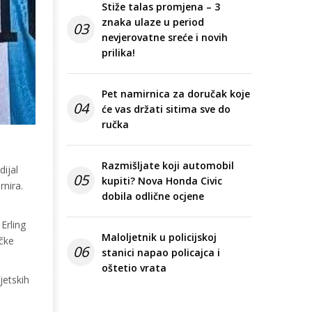
Stiže talas promjena – 3
znaka ulaze u period
03
nevjerovatne sreće i novih
prilika!
Pet namirnica za doručak koje
04
će vas držati sitima sve do
ručka
Razmišljate koji automobil
dijal
05
kupiti? Nova Honda Civic
rnira.
dobila odlične ocjene
Erling
Maloljetnik u policijskoj
ičke
06
stanici napao policajca i
oštetio vrata
jetskih