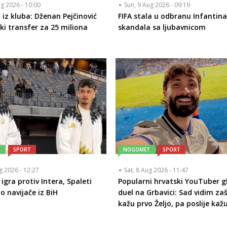
ug 2026 - 10:00
Sun, 9 Aug 2026 - 09:19
 iz kluba: Dženan Pejčinović
FIFA stala u odbranu Infantin
iki transfer za 25 miliona
skandala sa ljubavnicom
T
SPORT
NOGOMET
SPORT
ug 2026 - 12:27
Sat, 8 Aug 2026 - 11:47
igra protiv Intera, Spaleti
Popularni hrvatski YouTuber g
o navijače iz BiH
duel na Grbavici: Sad vidim za
kažu prvo Željo, pa poslije kaž