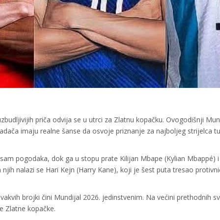
zbudljivijih priča odvija se u utrci za Zlatnu kopačku. Ovogodišnji Mun
adača imaju realne šanse da osvoje priznanje za najboljeg strijelca tu
 osam pogodaka, dok ga u stopu prate Kilijan Mbape (Kylian Mbappé) i 
ih nalazi se Hari Kejn (Harry Kane), koji je šest puta tresao protivn
vakvih brojki čini Mundijal 2026. jedinstvenim. Na većini prethodnih sv
je Zlatne kopačke.