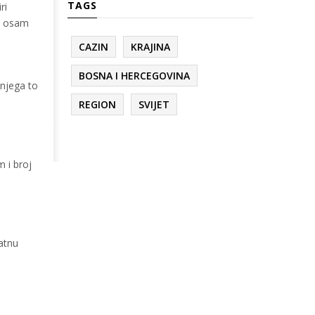
TAGS
ri
sa osam
CAZIN
KRAJINA
BOSNA I HERCEGOVINA
 njega to
,
REGION
SVIJET
m i broj
atnu