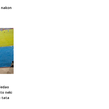
a nakon
ledao
što neki
u tata