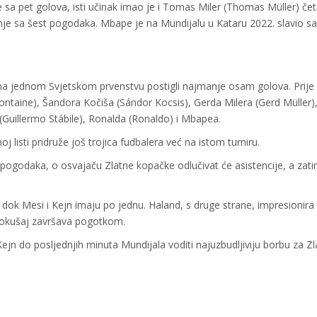
e sa pet golova, isti učinak imao je i Tomas Miler (Thomas Müller) četi
anje sa šest pogodaka. Mbape je na Mundijalu u Kataru 2022. slavio 
 na jednom Svjetskom prvenstvu postigli najmanje osam golova. Prije
ntaine), Šandora Kočiša (Sándor Kocsis), Gerda Milera (Gerd Müller)
 (Guillermo Stábile), Ronalda (Ronaldo) i Mbapea.
listi pridruže još trojica fudbalera već na istom turniru.
m pogodaka, o osvajaču Zlatne kopačke odlučivat će asistencije, a zati
 dok Mesi i Kejn imaju po jednu. Haland, s druge strane, impresionira
 pokušaj završava pogotkom.
jn do posljednjih minuta Mundijala voditi najuzbudljiviju borbu za Zl