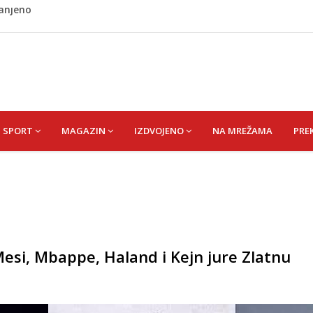
ladati "spori vikend" i zaista se odmoriti
napao policajca i oštetio vrata
i? Nova Honda Civic dobila odlične ocjene
 vas držati sitima sve do ručka
ranjeno
SPORT
MAGAZIN
IZDVOJENO
NA MREŽAMA
PRE
esi, Mbappe, Haland i Kejn jure Zlatnu