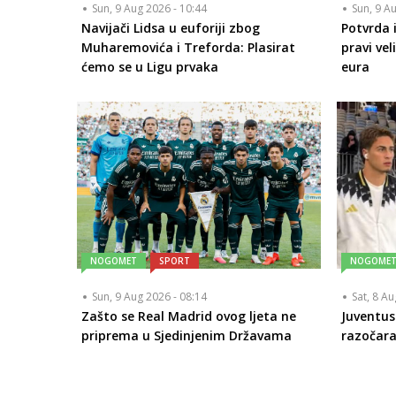
Sun, 9 Aug 2026 - 10:44
Sun, 9 A
Navijači Lidsa u euforiji zbog
Potvrda i
Muharemovića i Treforda: Plasirat
pravi vel
ćemo se u Ligu prvaka
eura
NOGOMET
SPORT
NOGOME
Sun, 9 Aug 2026 - 08:14
Sat, 8 A
Zašto se Real Madrid ovog ljeta ne
Juventus 
priprema u Sjedinjenim Državama
razočara