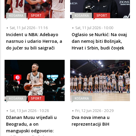
KOŠARKA
SPORT
KOŠARKA
SPORT
Sat, 11 Jul 2026 - 11:16
Sat, 11 Jul 2026 - 10:00
Incident u NBA: Adebayo
Oglasio se Nurkić: Na ovaj
nasrnuo i udario Herroa, a
dan nemoj biti Bošnjak,
do jučer su bili saigrači
Hrvat i Srbin, budi čovjek
KOŠARKA
SPORT
KOŠARKA
Sat, 13 Jun 2026 - 10:28
Fri, 12 Jun 2026 - 20:29
Džanan Musu vrijeđali u
Dva nova imena u
Beogradu, a on
reprezentaciji BiH
mangupski odgovorio: