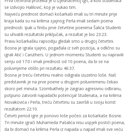
Prva četvrtina protekla je u izjednačenoj igri, a kod Studenata
se izdvojio Halilović, koji je vukao tim.
Najveću prednost domaći košarkaši imali su tri minute prije
kraja kada su na krilima sjajnog Perla imali sedam poena
prednosti. Ipak u finišu prve četvrtine poenima Šalića Studenti
su uhvatili rezultatski priključak, a rezultat je bio 23:23.
Pravu košarkašku rapsodiju gledali smo u drugoj četvrtini.
Bosna je igrala sjajno, pogađala iz svih pozicija, a odlično su
igrali Atić i Caruthers. U jednom momentu Studenti su napravili
seriju od 17:0 i imali prednost od 10 poena, da bi se na
poluvrijeme otišlo pri rezultatu 46:37.
Bosna je treću četvrtinu realno odigrala izuzetno loše. Naš
predstavnik je na prve poene u drugom poluvremenu čekao
skoro pet minuta. Szombathely je zaigrao agresivnu odbranu,
potpuno zatvorili napadački potencijal Studenata, a na krilima
Novakovića i Perla, treću četvrtinu su završili u svoju korist
rezultatom 22:10.
Četvrti period igre je ponovo loše počeo za košarkaše Bosne.
Tri minute igrači Muhameda Pašalića nisu uspjeli postići poena,
da bi domaći na krilima Perla iz napada u napad imali sve veću