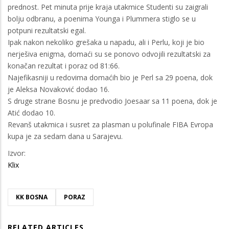
prednost. Pet minuta prije kraja utakmice Studenti su zaigrali
bolju odbranu, a poenima Younga i Plummera stiglo se u
potpuni rezultatski egal.
Ipak nakon nekoliko grešaka u napadu, ali i Perlu, koji je bio
nerješiva enigma, domaći su se ponovo odvojili rezultatski za
konačan rezultat i poraz od 81:66.
Najefikasniji u redovima domaćih bio je Perl sa 29 poena, dok
je Aleksa Novaković dodao 16.
S druge strane Bosnu je predvodio Joesaar sa 11 poena, dok je
Atić dodao 10.
Revanš utakmica i susret za plasman u polufinale FIBA Evropa
kupa je za sedam dana u Sarajevu.
Izvor:
Klix
KK BOSNA
PORAZ
RELATED ARTICLES