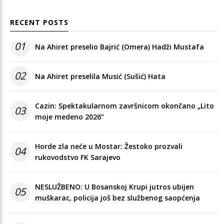
RECENT POSTS
01
Na Ahiret preselio Bajrić (Omera) Hadži Mustafa
02
Na Ahiret preselila Musić (Sušić) Hata
Cazin: Spektakularnom završnicom okončano „Lito
03
moje medeno 2026“
Horde zla neće u Mostar: Žestoko prozvali
04
rukovodstvo FK Sarajevo
NESLUŽBENO: U Bosanskoj Krupi jutros ubijen
05
muškarac, policija još bez službenog saopćenja