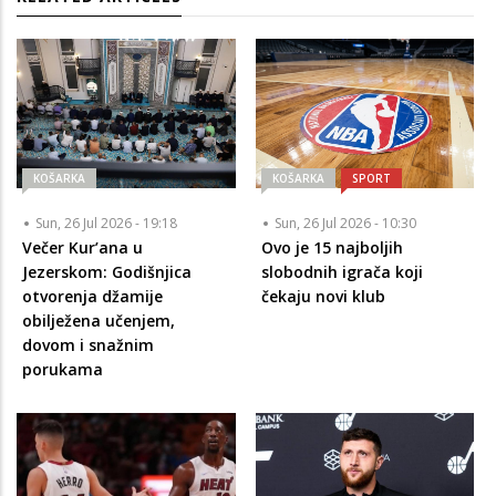
KOŠARKA
KOŠARKA
SPORT
Sun, 26 Jul 2026 - 19:18
Sun, 26 Jul 2026 - 10:30
Večer Kur’ana u
Ovo je 15 najboljih
Jezerskom: Godišnjica
slobodnih igrača koji
otvorenja džamije
čekaju novi klub
obilježena učenjem,
dovom i snažnim
porukama