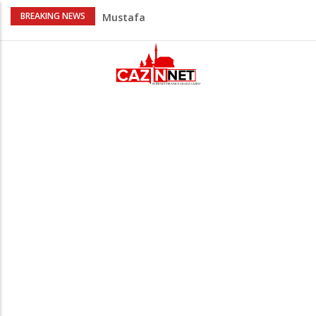
Horde zla neće u Mostar: Žestoko
BREAKING NEWS
prozvali rukovodstvo FK Sarajevo
Cazin: Spektakularnom završnicom
okončano „Lito moje medeno 2026“
Na Ahiret preselila Musić (Sušić) Hata
Na Ahiret preselila Rekić (Balić) Asima
Na Ahiret preselio Bajrić (Omera) Hadži
Mustafa