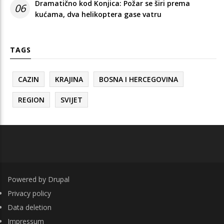
Dramatično kod Konjica: Požar se širi prema
06
kućama, dva helikoptera gase vatru
TAGS
CAZIN
KRAJINA
BOSNA I HERCEGOVINA
REGION
SVIJET
Powered by
Drupal
FOOTER
Privacy policy
Data deletion
Impressum