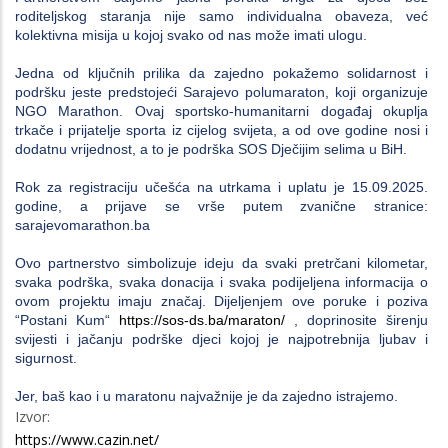
roditeljskog staranja nije samo individualna obaveza, već
kolektivna misija u kojoj svako od nas može imati ulogu.
Jedna od ključnih prilika da zajedno pokažemo solidarnost i
podršku jeste predstojeći Sarajevo polumaraton, koji organizuje
NGO Marathon. Ovaj sportsko-humanitarni događaj okuplja
trkače i prijatelje sporta iz cijelog svijeta, a od ove godine nosi i
dodatnu vrijednost, a to je podrška SOS Dječijim selima u BiH.
Rok za registraciju učešća na utrkama i uplatu je 15.09.2025.
godine, a prijave se vrše putem zvanične stranice:
sarajevomarathon.ba
Ovo partnerstvo simbolizuje ideju da svaki pretrčani kilometar,
svaka podrška, svaka donacija i svaka podijeljena informacija o
ovom projektu imaju značaj. Dijeljenjem ove poruke i poziva
“Postani Kum“
https://sos-ds.ba/maraton/
, doprinosite širenju
svijesti i jačanju podrške djeci kojoj je najpotrebnija ljubav i
sigurnost.
Jer, baš kao i u maratonu najvažnije je da zajedno istrajemo.
Izvor:
https://www.cazin.net/