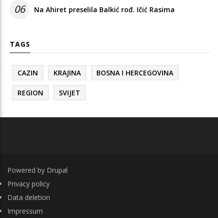
06
Na Ahiret preselila Balkić rođ. Ičić Rasima
TAGS
CAZIN
KRAJINA
BOSNA I HERCEGOVINA
REGION
SVIJET
Powered by
Drupal
FOOTER
Privacy policy
Data deletion
Impressum