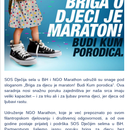
SOS Dječija sela u BiH i NGO Marathon udružili su snage pod
sloganom „Briga za djecu je maraton! Budi Kum porodica“. Ova
saradnja nosi snažnu poruku zajedništva jer naša srca imaju
veliki kapacitet – i za trku ali i za ljubav prema djeci, jer djeca od
ljubavi rastu.
Udruženje NGO Marathon, koje je već prepoznato po svom
filantropskom djelovanju i društvenoj odgovornosti, a od ove
godine postaje prijatelj i podrška SOS Dječijim selima u BiH.
Partnerstvom šaljemo jasnu poruku briga za djecu bez