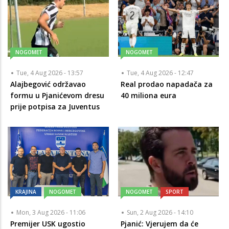
NOGOMET
NOGOMET
Tue, 4 Aug 2026 - 13:57
Tue, 4 Aug 2026 - 12:47
Alajbegović održavao
Real prodao napadača za
formu u Pjanićevom dresu
40 miliona eura
prije potpisa za Juventus
KRAJINA
NOGOMET
NOGOMET
SPORT
Mon, 3 Aug 2026 - 11:06
Sun, 2 Aug 2026 - 14:10
Premijer USK ugostio
Pjanić: Vjerujem da će