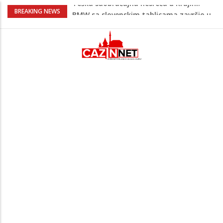
Evo gdje i kada nestaje struja u Krajini
BREAKING NEWS
sutra i tokom vikenda
Veće plate za hiljade zaposlenih u
Unsko-sanskom kantonu
Promet kroz Hormuški moreuz drastično
opao, raste zabrinutost za globalnu
opskrbu naftom
Horor u komšiluku: Sin osumnjičen da je
nasmrt pretukao majku, potom
pokušao skočiti s terase
Teška saobraćajna nesreća u Krajini:
BMW sa slovenskim tablicama završio u
rasvjetnom stubu