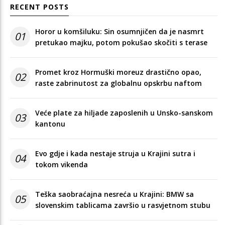
RECENT POSTS
Horor u komšiluku: Sin osumnjičen da je nasmrt
01
pretukao majku, potom pokušao skočiti s terase
Promet kroz Hormuški moreuz drastično opao,
02
raste zabrinutost za globalnu opskrbu naftom
Veće plate za hiljade zaposlenih u Unsko-sanskom
03
kantonu
Evo gdje i kada nestaje struja u Krajini sutra i
04
tokom vikenda
Teška saobraćajna nesreća u Krajini: BMW sa
05
slovenskim tablicama završio u rasvjetnom stubu