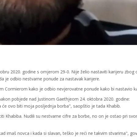
bru 2020. godine s omjerom 29-0. Nije želio nastaviti karijeru zbog
 da je odbio nestvarne ponude za nastavak karijere.
 Cormierom kako je odbio nevjerovatne ponude kako bi nastavio kar
e nakon pobjede nad Justinom Gaethjeom 24. oktobra 2020. godine:
će ovo biti moja posljednja borba", saopštio je tada Khabib.
titi Khabiba. Nudili su nestvarne cifre za borbe, no on je ostao pri sv
 kad imaš novca i kada si slavan, teško je reći ne takvim stvarima", gov