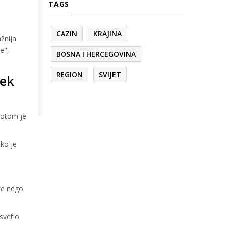
TAGS
CAZIN
KRAJINA
žnija
e",
BOSNA I HERCEGOVINA
REGION
SVIJET
tek
potom je
ako je
šte nego
svetio