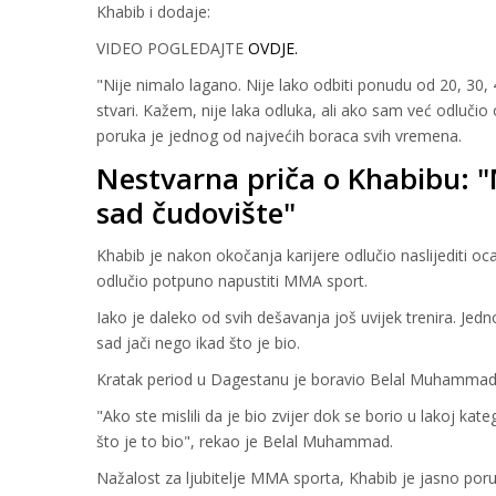
Khabib i dodaje:
VIDEO POGLEDAJTE
OVDJE.
"Nije nimalo lagano. Nije lako odbiti ponudu od 20, 30, 
stvari. Kažem, nije laka odluka, ali ako sam već odlučio 
poruka je jednog od najvećih boraca svih vremena.
Nestvarna priča o Khabibu: "Mi
sad čudovište"
Khabib je nakon okočanja karijere odlučio naslijediti o
odlučio potpuno napustiti MMA sport.
Iako je daleko od svih dešavanja još uvijek trenira. Jedn
sad jači nego ikad što je bio.
Kratak period u Dagestanu je boravio Belal Muhammad. Ot
"Ako ste mislili da je bio zvijer dok se borio u lakoj kat
što je to bio", rekao je Belal Muhammad.
Nažalost za ljubitelje MMA sporta, Khabib je jasno poru