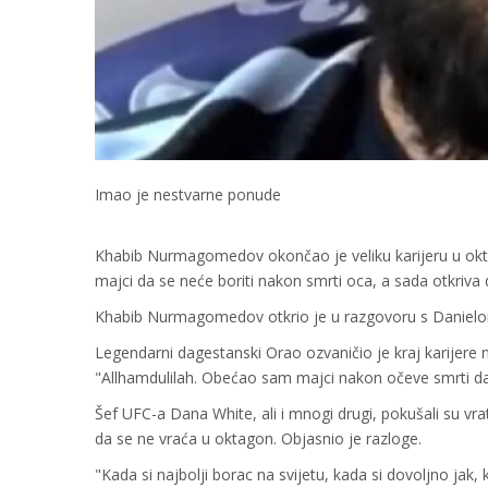
Imao je nestvarne ponude
Khabib Nurmagomedov okončao je veliku karijeru u okto
majci da se neće boriti nakon smrti oca, a sada otkriva
Khabib Nurmagomedov otkrio je u razgovoru s Danielom
Legendarni dagestanski Orao ozvaničio je kraj karijer
"Allhamdulilah. Obećao sam majci nakon očeve smrti da 
Šef UFC-a Dana White, ali i mnogi drugi, pokušali su vra
da se ne vraća u oktagon. Objasnio je razloge.
"Kada si najbolji borac na svijetu, kada si dovoljno jak,