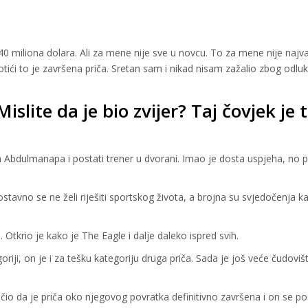
40 miliona dolara. Ali za mene nije sve u novcu. To za mene nije najva
otići to je završena priča. Sretan sam i nikad nisam zažalio zbog odluk
slite da je bio zvijer? Taj čovjek je 
ca Abdulmanapa i postati trener u dvorani. Imao je dosta uspjeha, no 
ostavno se ne želi riješiti sportskog života, a brojna su svjedočenja k
krio je kako je The Eagle i dalje daleko ispred svih.
egoriji, on je i za tešku kategoriju druga priča. Sada je još veće čudovi
čio da je priča oko njegovog povratka definitivno završena i on se po