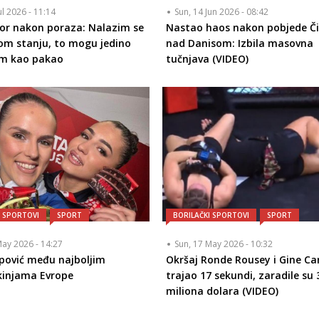
ul 2026 - 11:14
Sun, 14 Jun 2026 - 08:42
or nakon poraza: Nalazim se
Nastao haos nakon pobjede Č
m stanju, to mogu jedino
nad Danisom: Izbila masovna
em kao pakao
tučnjava (VIDEO)
I SPORTOVI
SPORT
BORILAČKI SPORTOVI
SPORT
May 2026 - 14:27
Sun, 17 May 2026 - 10:32
ipović među najboljim
Okršaj Ronde Rousey i Gine Ca
kinjama Evrope
trajao 17 sekundi, zaradile su 
miliona dolara (VIDEO)