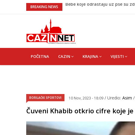
Krenuo u BiH sa 20 kilograma dr
BREAKING NEWS
Juventus igra protiv Intera, Spal
Užas: Uhapšen Italijan (45) kako
Čistite dom? Obratite pažnju na 
Bebe koje odrastaju uz pse su zdra
MAIN
NAVIGATION
POČETNA
CAZIN
KRAJINA
VIJESTI
/ Uredio:
Asim
BORILAČKI SPORTOVI
10 Nov, 2023 - 18:09
Čuveni Khabib otkrio cifre koje 