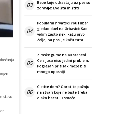
Bebe koje odrastaju uz pse su
03
zdravije: Evo šta ih štiti
Popularni hrvatski YouTuber
gledao duel na Grbavici: Sad
04
vidim zašto neki kažu prvo
Željo, pa poslije kažu tata
Zimske gume na 40 stepeni
 obećanja
Celzijusa nisu jedini problem:
05
Pogrešan pritisak može biti
mnogo opasniji
ijeru.
Čistite dom? Obratite pažnju
06
na stvari koje ne biste trebali
om stavu
olako bacati u smeće
ori