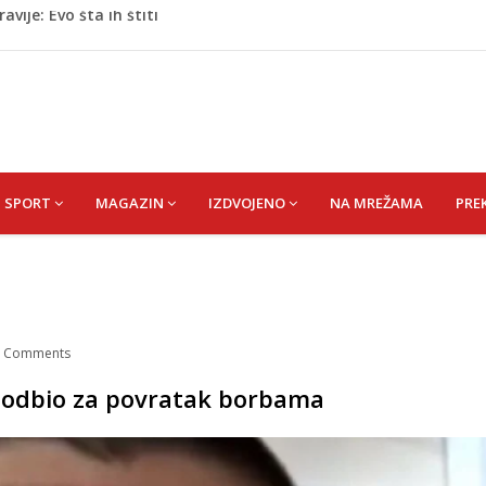
oge: Uhapšen na granici
eti razočarao navijače iz BiH
 mobitelom snima djecu na plaži
stvari koje ne biste trebali olako bacati u smeće
vije: Evo šta ih štiti
SPORT
MAGAZIN
IZDVOJENO
NA MREŽAMA
PRE
/
Comments
je odbio za povratak borbama