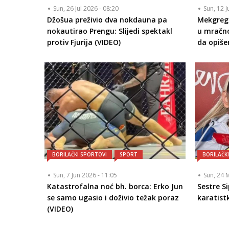
Sun, 26 Jul 2026 - 08:20
Sun, 12 J
Džošua preživio dva nokdauna pa
Mekgreg
nokautirao Prengu: Slijedi spektakl
u mračno
protiv Fjurija (VIDEO)
da opiš
BORILAČKI SPORTOVI
SPORT
BORILAČK
Sun, 7 Jun 2026 - 11:05
Sun, 24 
Katastrofalna noć bh. borca: Erko Jun
Sestre S
se samo ugasio i doživio težak poraz
karatist
(VIDEO)