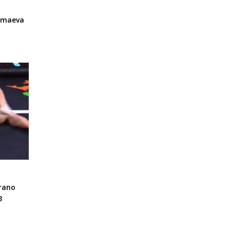
imaeva
rano
3