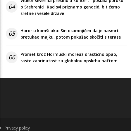
Video/ Severina prekinula koncert i poslala poruku
04
o Srebrenici: Kad svi priznamo genocid, bit ćemo
sretne i vesele države
Horor u komšiluku: Sin osumnjičen da je nasmrt
05
pretukao majku, potom pokušao skočiti s terase
Promet kroz Hormuški moreuz drastično opao,
06
raste zabrinutost za globalnu opskrbu naftom
FOOTER
Privacy policy