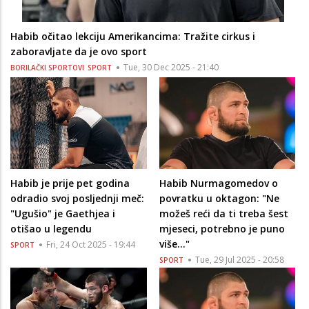
Habib očitao lekciju Amerikancima: Tražite cirkus i
zaboravljate da je ovo sport
Tue, 30 Dec 2025 - 21:40
BORILAČKI SPORTOVI
SPORT
Habib je prije pet godina
Habib Nurmagomedov o
odradio svoj posljednji meč:
povratku u oktagon: "Ne
"Ugušio" je Gaethjea i
možeš reći da ti treba šest
otišao u legendu
mjeseci, potrebno je puno
više..."
Fri, 24 Oct 2025 - 19:44
SPORT
Tue, 29 Jul 2025 - 20:58
SPORT