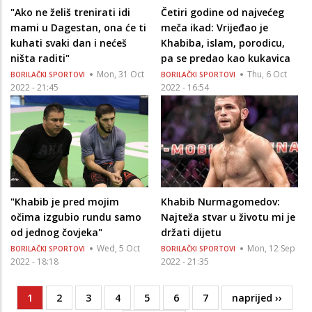
"Ako ne želiš trenirati idi
Četiri godine od najvećeg
mami u Dagestan, ona će ti
meča ikad: Vrijeđao je
kuhati svaki dan i nećeš
Khabiba, islam, porodicu,
ništa raditi"
pa se predao kao kukavica
Mon, 31 Oct
Thu, 6 Oct
BORILAČKI SPORTOVI
BORILAČKI SPORTOVI
2022 - 21:45
2022 - 16:54
"Khabib je pred mojim
Khabib Nurmagomedov:
očima izgubio rundu samo
Najteža stvar u životu mi je
od jednog čovjeka"
držati dijetu
Wed, 5 Oct
Mon, 12 Sep
BORILAČKI SPORTOVI
BORILAČKI SPORTOVI
2022 - 18:18
2022 - 21:35
Current
1
Page
2
Page
3
Page
4
Page
5
Page
6
Page
7
Next
naprijed ››
Pagination