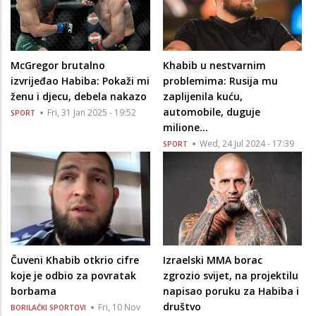
McGregor brutalno
Khabib u nestvarnim
izvrijeđao Habiba: Pokaži mi
problemima: Rusija mu
ženu i djecu, debela nakazo
zaplijenila kuću,
automobile, duguje
Fri, 31 Jan 2025 - 19:52
SPORT
milione…
Wed, 24 Jul 2024 - 17:39
SPORT
Čuveni Khabib otkrio cifre
Izraelski MMA borac
koje je odbio za povratak
zgrozio svijet, na projektilu
borbama
napisao poruku za Habiba i
društvo
Fri, 10 Nov
BORILAČKI SPORTOVI