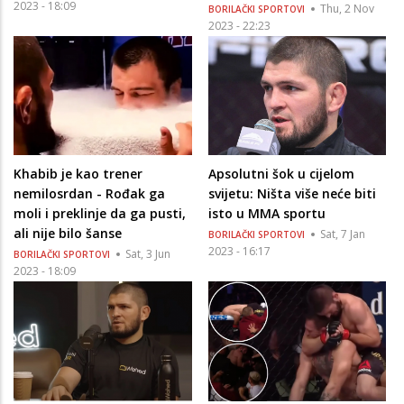
2023 - 18:09
Thu, 2 Nov
BORILAČKI SPORTOVI
2023 - 22:23
Khabib je kao trener
Apsolutni šok u cijelom
nemilosrdan - Rođak ga
svijetu: Ništa više neće biti
moli i preklinje da ga pusti,
isto u MMA sportu
ali nije bilo šanse
Sat, 7 Jan
BORILAČKI SPORTOVI
2023 - 16:17
Sat, 3 Jun
BORILAČKI SPORTOVI
2023 - 18:09