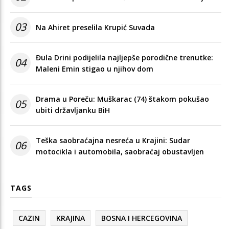
03
Na Ahiret preselila Krupić Suvada
Đula Drini podijelila najljepše porodične trenutke:
04
Maleni Emin stigao u njihov dom
Drama u Poreču: Muškarac (74) štakom pokušao
05
ubiti državljanku BiH
Teška saobraćajna nesreća u Krajini: Sudar
06
motocikla i automobila, saobraćaj obustavljen
TAGS
CAZIN
KRAJINA
BOSNA I HERCEGOVINA