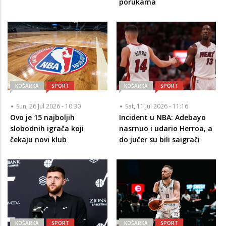
porukama
KOŠARKA
SPORT
KOŠARKA
SPORT
Sun, 26 Jul 2026 - 10:30
Sat, 11 Jul 2026 - 11:16
Ovo je 15 najboljih
Incident u NBA: Adebayo
slobodnih igrača koji
nasrnuo i udario Herroa, a
čekaju novi klub
do jučer su bili saigrači
KOŠARKA
SPORT
KOŠARKA
SPORT