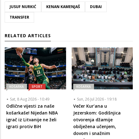
JUSUF NURKIĆ
KENAN KAMENJAŠ
DUBAI
TRANSFER
RELATED ARTICLES
KOŠARKA
SPORT
KOŠARKA
Sat, 8 Aug 2026 - 10:49
Sun, 26 Jul 2026 - 19:18
Odlične vijesti za naše
Večer Kur’ana u
košarkaše! Nijedan NBA
Jezerskom: Godišnjica
igrač iz Litvanije ne želi
otvorenja džamije
igrati protiv BiH
obilježena učenjem,
dovom i snažnim