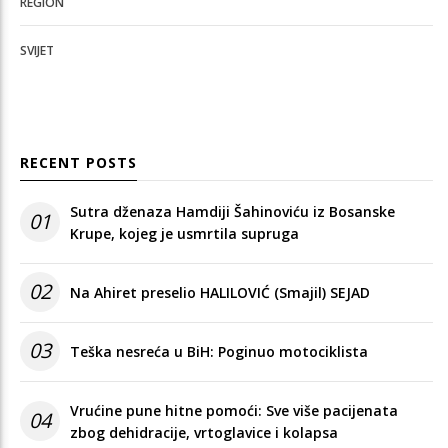
REGION
SVIJET
RECENT POSTS
Sutra dženaza Hamdiji Šahinoviću iz Bosanske
01
Krupe, kojeg je usmrtila supruga
02
Na Ahiret preselio HALILOVIĆ (Smajil) SEJAD
03
Teška nesreća u BiH: Poginuo motociklista
Vrućine pune hitne pomoći: Sve više pacijenata
04
zbog dehidracije, vrtoglavice i kolapsa