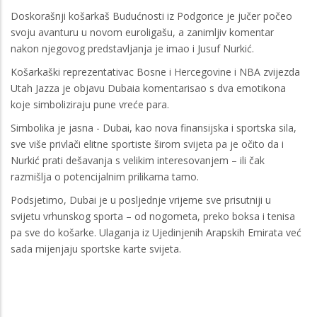
Doskorašnji košarkaš Budućnosti iz Podgorice je jučer počeo
svoju avanturu u novom euroligašu, a zanimljiv komentar
nakon njegovog predstavljanja je imao i Jusuf Nurkić.
Košarkaški reprezentativac Bosne i Hercegovine i NBA zvijezda
Utah Jazza je objavu Dubaia komentarisao s dva emotikona
koje simboliziraju pune vreće para.
Simbolika je jasna - Dubai, kao nova finansijska i sportska sila,
sve više privlači elitne sportiste širom svijeta pa je očito da i
Nurkić prati dešavanja s velikim interesovanjem – ili čak
razmišlja o potencijalnim prilikama tamo.
Podsjetimo, Dubai je u posljednje vrijeme sve prisutniji u
svijetu vrhunskog sporta – od nogometa, preko boksa i tenisa
pa sve do košarke. Ulaganja iz Ujedinjenih Arapskih Emirata već
sada mijenjaju sportske karte svijeta.