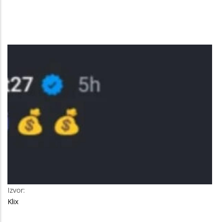
Image
Izvor:
Klix