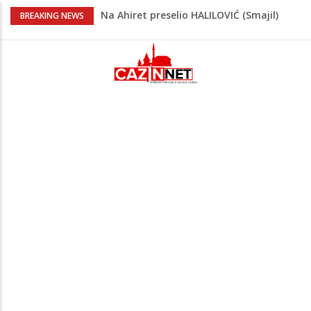
Na Ahiret preselio HALILOVIĆ (Smajil)
BREAKING NEWS
SEJAD
Sutra dženaza Hamdiji Šahinoviću iz
Bosanske Krupe, kojeg je usmrtila
supruga
Prvi put nakon 40 godina Amerika ostala
bez saudijske nafte
Vrućine pune hitne pomoći: Sve više
pacijenata zbog dehidracije, vrtoglavice i
kolapsa
Teška nesreća u BiH: Poginuo
motociklista