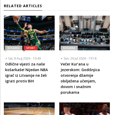
RELATED ARTICLES
KOŠARKA
SPORT
KOŠARKA
Sat, 8 Aug 2026 - 10:49
Sun, 26 Jul 2026 - 19:18
Odlične vijesti za naše
Večer Kur’ana u
košarkaše! Nijedan NBA
Jezerskom: Godišnjica
igrač iz Litvanije ne želi
otvorenja džamije
igrati protiv BiH
obilježena učenjem,
dovom i snažnim
porukama