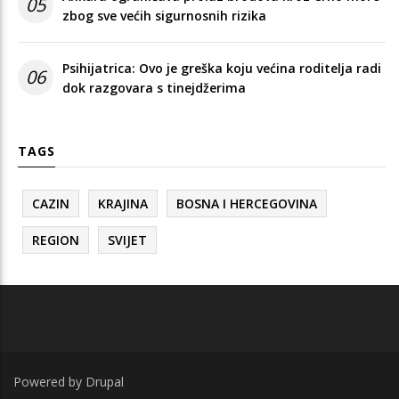
05
zbog sve većih sigurnosnih rizika
Psihijatrica: Ovo je greška koju većina roditelja radi
06
dok razgovara s tinejdžerima
TAGS
CAZIN
KRAJINA
BOSNA I HERCEGOVINA
REGION
SVIJET
Powered by
Drupal