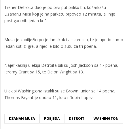
Trener Detroita dao je po prvi put priliku bh. košarkašu
Džananu Musi koji je na parketu prpoveo 12 minuta, ali nije
postigao niti jedan koš.
Musa je zabilježio po jedan skok i asistenciju, te je uputio samo
jedan šut iz igre, a riječ je bilo o šutu za tri poena.
Najefikasniji u ekipi Detroita bili su Josh Jackson sa 17 poena,
Jeremy Grant sa 15, te Delon Wright sa 13.
U ekipi Washingtona istakli su se Brown Junior sa 14 poena,
Thomas Bryant je dodao 11, kao i Robin Lopez
DŽANAN MUSA
POBJEDA
DETROIT
WASHINGTON