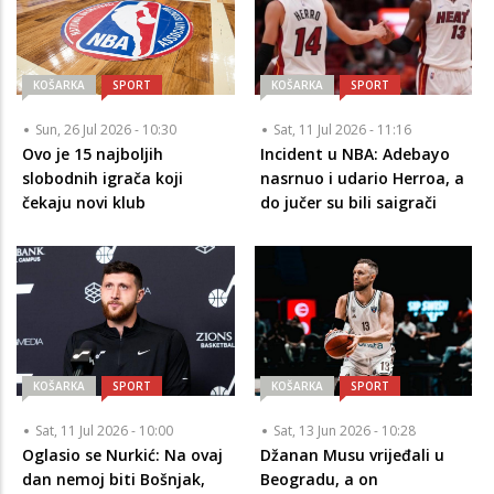
KOŠARKA
SPORT
KOŠARKA
SPORT
Sun, 26 Jul 2026 - 10:30
Sat, 11 Jul 2026 - 11:16
Ovo je 15 najboljih
Incident u NBA: Adebayo
slobodnih igrača koji
nasrnuo i udario Herroa, a
čekaju novi klub
do jučer su bili saigrači
KOŠARKA
SPORT
KOŠARKA
SPORT
Sat, 11 Jul 2026 - 10:00
Sat, 13 Jun 2026 - 10:28
Oglasio se Nurkić: Na ovaj
Džanan Musu vrijeđali u
dan nemoj biti Bošnjak,
Beogradu, a on