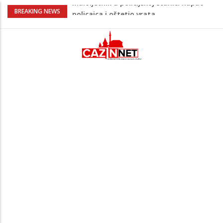
Razmišljate koji automobil kupiti? Nova
BREAKING NEWS
Honda Civic dobila odlične ocjene
Pet namirnica za doručak koje će vas
držati sitima sve do ručka
Potvrda i iz kluba: Dženan Pejčinović
pravi veliki transfer za 25 miliona eura
Psihijatrica: Ovo je greška koju većina
roditelja radi dok razgovara s
tinejdžerima
Maloljetnik u policijskoj stanici napao
policajca i oštetio vrata