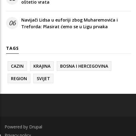
oštetio vrata
Navijači Lidsa u euforiji zbog Muharemovića i
06
Treforda: Plasirat ćemo se u Ligu prvaka
TAGS
CAZIN
KRAJINA
BOSNA I HERCEGOVINA
REGION
SVIJET
Powered by
Drupal
FOOTER
Privacy policy