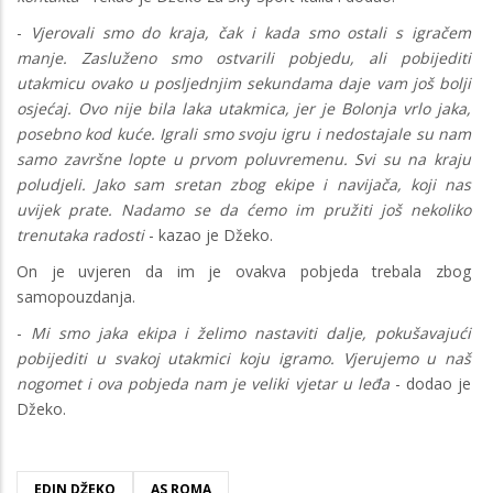
-
Vjerovali smo do kraja, čak i kada smo ostali s igračem
manje. Zasluženo smo ostvarili pobjedu, ali pobijediti
utakmicu ovako u posljednjim sekundama daje vam još bolji
osjećaj. Ovo nije bila laka utakmica, jer je Bolonja vrlo jaka,
posebno kod kuće. Igrali smo svoju igru i nedostajale su nam
samo završne lopte u prvom poluvremenu. Svi su na kraju
poludjeli. Jako sam sretan zbog ekipe i navijača, koji nas
uvijek prate. Nadamo se da ćemo im pružiti još nekoliko
trenutaka radosti
- kazao je Džeko.
On je uvjeren da im je ovakva pobjeda trebala zbog
samopouzdanja.
-
Mi smo jaka ekipa i želimo nastaviti dalje, pokušavajući
pobijediti u svakoj utakmici koju igramo. Vjerujemo u naš
nogomet i ova pobjeda nam je veliki vjetar u leđa
- dodao je
Džeko.
EDIN DŽEKO
AS ROMA