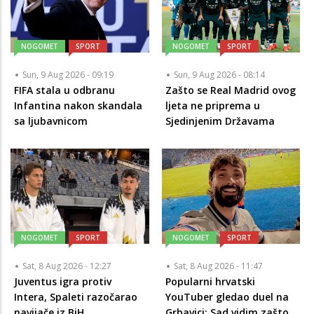
NOGOMET
SPORT
NOGOMET
SPORT
Sun, 9 Aug 2026 - 09:19
Sun, 9 Aug 2026 - 08:14
FIFA stala u odbranu
Zašto se Real Madrid ovog
Infantina nakon skandala
ljeta ne priprema u
sa ljubavnicom
Sjedinjenim Državama
NOGOMET
SPORT
NOGOMET
SPORT
Sat, 8 Aug 2026 - 12:27
Sat, 8 Aug 2026 - 11:47
Juventus igra protiv
Popularni hrvatski
Intera, Spaleti razočarao
YouTuber gledao duel na
navijače iz BiH
Grbavici: Sad vidim zašto