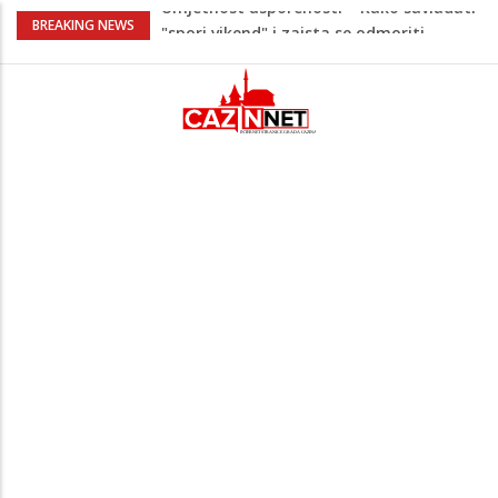
Maloljetnik u policijskoj stanici napao
BREAKING NEWS
policajca i oštetio vrata
Razmišljate koji automobil kupiti? Nova
Honda Civic dobila odlične ocjene
Pet namirnica za doručak koje će vas
držati sitima sve do ručka
Stiže talas promjena – 3 znaka ulaze u
period nevjerovatne sreće i novih prilika!
Umjetnost usporenosti – Kako savladati
"spori vikend" i zaista se odmoriti