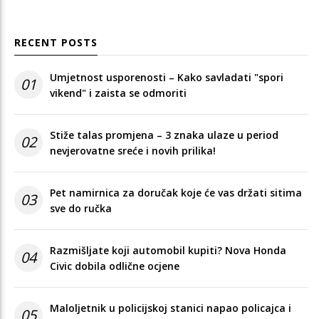
RECENT POSTS
Umjetnost usporenosti – Kako savladati "spori
01
vikend" i zaista se odmoriti
Stiže talas promjena – 3 znaka ulaze u period
02
nevjerovatne sreće i novih prilika!
Pet namirnica za doručak koje će vas držati sitima
03
sve do ručka
Razmišljate koji automobil kupiti? Nova Honda
04
Civic dobila odlične ocjene
Maloljetnik u policijskoj stanici napao policajca i
05