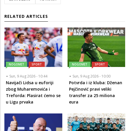
RELATED ARTICLES
NOGOMET
SPORT
NOGOMET
SPORT
Sun, 9 Aug 2026 - 10:44
Sun, 9 Aug 2026 - 10:00
Navijači Lidsa u euforiji
Potvrda i iz kluba: Dženan
zbog Muharemovića i
Pejčinović pravi veliki
Treforda: Plasirat ćemo se
transfer za 25 miliona
u Ligu prvaka
eura