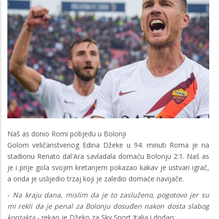
Naš as donio Romi pobjedu u Bolonji
Golom veličanstvenog Edina Džeke u 94. minuti Roma je na
stadionu Renato dal'Ara savladala domaću Bolonju 2:1. Naš as
je i prije gola svojim kretanjem pokazao kakav je ustvari igrač,
a onda je uslijedio trzaj koji je zaledio domaće navijače.
-
Na kraju dana, mislim da je to zasluženo, pogotovo jer su
mi rekli da je penal za Bolonju dosuđen nakon dosta slabog
kontakta
- rekao je Džeko za Sky Sport Italia i dodao: