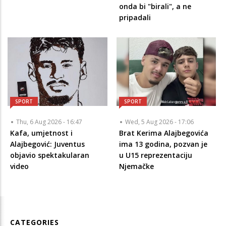
onda bi "birali", a ne
pripadali
SPORT
SPORT
Thu, 6 Aug 2026 - 16:47
Wed, 5 Aug 2026 - 17:06
Kafa, umjetnost i
Brat Kerima Alajbegovića
Alajbegović: Juventus
ima 13 godina, pozvan je
objavio spektakularan
u U15 reprezentaciju
video
Njemačke
CATEGORIES