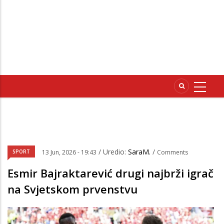
/ Uredio:
SaraM.
/
SPORT
13 Jun, 2026 - 19:43
Comments
Esmir Bajraktarević drugi najbrži igrač
na Svjetskom prvenstvu