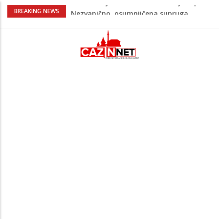
Na Ahiret preselila Bešić (rođ. Blažević)
BREAKING NEWS
Senija – Sena
Na Ahiret preselio ŠUPUK (Refik) ŠEFIK
Evo koje države su zasad za, a koje
protiv Infantina na izborima: Srbija i
Hrvatska se izjasnile
Majka Izeta Nanića progovorila nakon
obilježavanja godišnjice: "Doživjela sam
poniženje na mjestu gdje se odaje
počast mom sinu"
Novi detalji ubistva u Bosanskoj Krupi:
Nezvanično, osumnjičena supruga
ubijenog