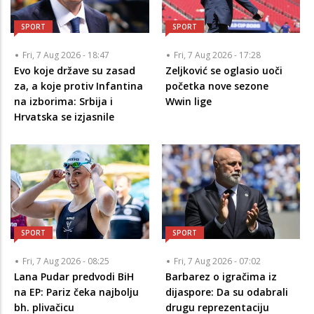
SPORT
SPORT
Fri, 7 Aug 2026 - 18:47
Fri, 7 Aug 2026 - 17:28
Evo koje države su zasad
Zeljković se oglasio uoči
za, a koje protiv Infantina
početka nove sezone
na izborima: Srbija i
Wwin lige
Hrvatska se izjasnile
SPORT
SPORT
Fri, 7 Aug 2026 - 08:25
Fri, 7 Aug 2026 - 07:02
Lana Pudar predvodi BiH
Barbarez o igračima iz
na EP: Pariz čeka najbolju
dijaspore: Da su odabrali
bh. plivačicu
drugu reprezentaciju