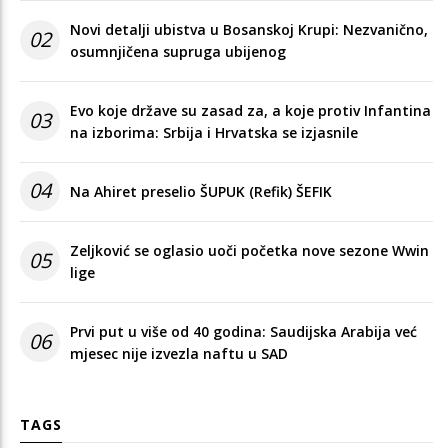
Novi detalji ubistva u Bosanskoj Krupi: Nezvanično,
02
osumnjičena supruga ubijenog
Evo koje države su zasad za, a koje protiv Infantina
03
na izborima: Srbija i Hrvatska se izjasnile
04
Na Ahiret preselio ŠUPUK (Refik) ŠEFIK
Zeljković se oglasio uoči početka nove sezone Wwin
05
lige
Prvi put u više od 40 godina: Saudijska Arabija već
06
mjesec nije izvezla naftu u SAD
TAGS