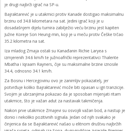
je drugi najbrži igrač na SP-u.
Bajraktarević je u utakmici protiv Kanade dostigao maksimalnu
brzinu od 34.8 kilometara na sat. Jedini igrač koji je u
dosadašnjem dijelu turnira zabilježio veću brzinu jest kapiten
Južne Koreje Son Heung-min, koji je u meču protiv Češke trčao
35.2 kilometra na sat.
Iza mladog Zmaja ostali su Kanađanin Richie Laryea s
izmjerenih 34.6 km/h te južnoafrički reprezentativci Thalente
Mbatha i Iqraam Rayners, čije su maksimalne brzine iznosile
34.4, odnosno 34.1 km/h.
Za Bosnu i Hercegovinu ovo je zanimljiv pokazatelj, jer
potvrđuje koliko Bajraktarević može biti opasan u igri tranzicije.
Svojim je ubrzanjima pokazao da je sposoban mijenjati ritam
utakmice, što je važan adut za nastavak takmičenja.
Nakon prve utakmice Zmajevi su osvojili važan bod, a nastup je
donio i nekoliko pozitivnih signala. Jedan od njih svakako je
činjenica da se Bajraktarević našao u elitnom društvu najbržih
igrača svijeta, odmah iza Sona, dugogodišnje zvijezde Premier