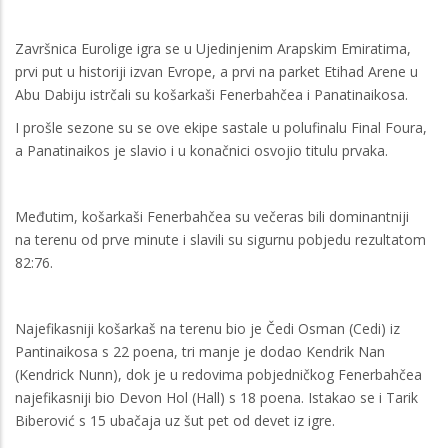
Završnica Eurolige igra se u Ujedinjenim Arapskim Emiratima,
prvi put u historiji izvan Evrope, a prvi na parket Etihad Arene u
Abu Dabiju istrčali su košarkaši Fenerbahčea i Panatinaikosa.
I prošle sezone su se ove ekipe sastale u polufinalu Final Foura,
a Panatinaikos je slavio i u konačnici osvojio titulu prvaka.
Međutim, košarkaši Fenerbahčea su večeras bili dominantniji
na terenu od prve minute i slavili su sigurnu pobjedu rezultatom
82:76.
Najefikasniji košarkaš na terenu bio je Čedi Osman (Cedi) iz
Pantinaikosa s 22 poena, tri manje je dodao Kendrik Nan
(Kendrick Nunn), dok je u redovima pobjedničkog Fenerbahčea
najefikasniji bio Devon Hol (Hall) s 18 poena. Istakao se i Tarik
Biberović s 15 ubačaja uz šut pet od devet iz igre.