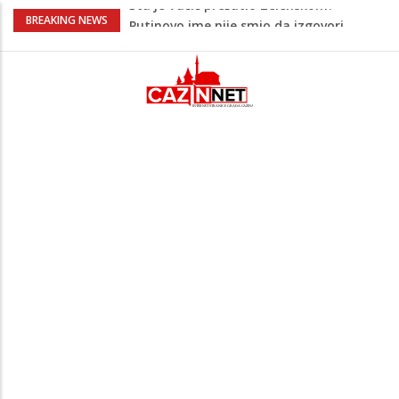
Šta se dešava u Europi? Dron iz
BREAKING NEWS
Rumunije ušao u Bugarsku i eksplodirao
kod gasovoda
Ribari pronašli kosti na isušenom dnu
Save, podsjećaju na ljudske
Sud zaustavio Trumpov plan za veliku
plesnu dvoranu u Bijeloj kući
Grenland upozorio američku kompaniju
povezanu s Trumpom, predsjednik SAD-
a uputio oštre poruke
Šta je Vučić prešutio Zelenskom?
Putinovo ime nije smio da izgovori