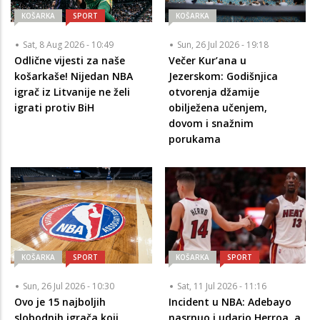
KOŠARKA
SPORT
KOŠARKA
Sat, 8 Aug 2026 - 10:49
Sun, 26 Jul 2026 - 19:18
Odlične vijesti za naše
Večer Kur’ana u
košarkaše! Nijedan NBA
Jezerskom: Godišnjica
igrač iz Litvanije ne želi
otvorenja džamije
igrati protiv BiH
obilježena učenjem,
dovom i snažnim
porukama
KOŠARKA
SPORT
KOŠARKA
SPORT
Sun, 26 Jul 2026 - 10:30
Sat, 11 Jul 2026 - 11:16
Ovo je 15 najboljih
Incident u NBA: Adebayo
slobodnih igrača koji
nasrnuo i udario Herroa, a