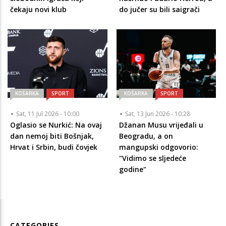
čekaju novi klub
do jučer su bili saigrači
KOŠARKA
SPORT
KOŠARKA
SPORT
Sat, 11 Jul 2026 - 10:00
Sat, 13 Jun 2026 - 10:28
Oglasio se Nurkić: Na ovaj
Džanan Musu vrijeđali u
dan nemoj biti Bošnjak,
Beogradu, a on
Hrvat i Srbin, budi čovjek
mangupski odgovorio:
"Vidimo se sljedeće
godine"
CATEGORIES