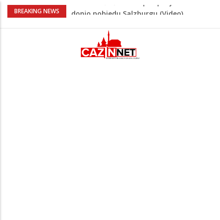
“Pečat slobodi 2026”: U Tržačkoj Rašteli
BREAKING NEWS
obilježena 31. godišnjica deblokade
Unsko-sanskog kantona
Porodica iz Krajine u centru afere,
gradonačelnik Kelna pokrenuo istragu
Čestitka povodom Dana Grada Cazina
Velika Kladuša pod udarom požara:
Vatrogasci nadljudskim naporima
spriječili veću tragediju
Tabaković ušao s klupe i prvijencem
donio pobjedu Salzburgu (Video)