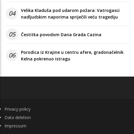
Velika Kladuša pod udarom požara: Vatrogasci
04
nadljudskim naporima spriječili veću tragediju
05
Čestitka povodom Dana Grada Cazina
Porodica iz Krajine u centru afere, gradonačelnik
06
Kelna pokrenuo istragu
FOOTER
Privacy policy
Data deletion
Impressum