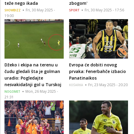
teže nego ikada
zbogom'
Fri, 30 May 2025 -
Fri, 30 May 2025 - 17:56
SHOWBIZZ
SPORT
19:00
Džeko i ekipa na terenu u
Evropa će dobiti novog
čudu gledali šta je golman
prvaka: Fenerbahče izbacio
uradio: Pogledajte
Panatinaikos
nesvakidašnji gol u Turskoj
Fri, 23 May 2025 - 20:20
KOŠARKA
Mon, 26 May 2025 -
NOGOMET
21:31