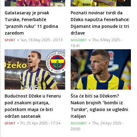
Galatasaray je prvak
Poznati novinar tvrdi da
Turske, Fenerbahče
Džeko napušta Fenerbahce:
"praznih ruku" 11 godina
Dijamant ima ponude iz tri
zaredom
države
Sun, 18 May 2025 - 20:13
Thu, 8 May 2025 -
SPORT
NOGOMET
18:41
Budućnost Džeke u Feneru
Šta će biti sa Džekom?
pod znakom pitanja,
Nakon brojnih "bombi iz
početkom maja će biti
Turske", oglasio se ugledni
održan sastanak
Italijan
Fri, 25 Apr 2025 - 17:34
Thu, 24 Apr 2025 -
SPORT
NOGOMET
20:00