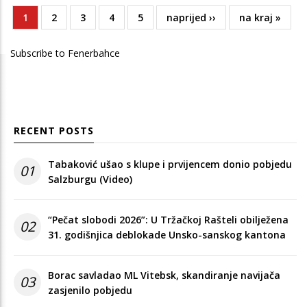
Current
1
Page
2
Page
3
Page
4
Page
5
Next
naprijed ››
Last
na kraj »
Pagination
page
page
page
Subscribe to Fenerbahce
RECENT POSTS
Tabaković ušao s klupe i prvijencem donio pobjedu
01
Salzburgu (Video)
“Pečat slobodi 2026”: U Tržačkoj Rašteli obilježena
02
31. godišnjica deblokade Unsko-sanskog kantona
Borac savladao ML Vitebsk, skandiranje navijača
03
zasjenilo pobjedu