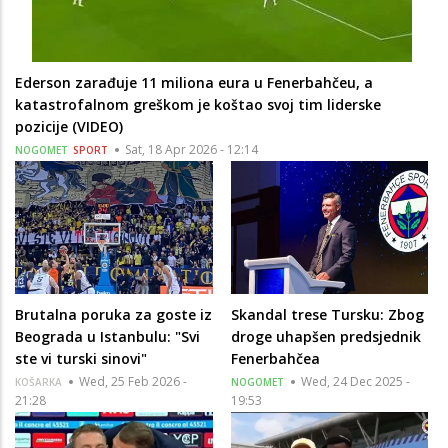
Ederson zarađuje 11 miliona eura u Fenerbahčeu, a
katastrofalnom greškom je koštao svoj tim liderske
pozicije (VIDEO)
Sat, 18 Apr 2026 - 12:14
NOGOMET
SPORT
Brutalna poruka za goste iz
Skandal trese Tursku: Zbog
Beograda u Istanbulu: "Svi
droge uhapšen predsjednik
ste vi turski sinovi"
Fenerbahčea
Wed, 25 Feb 2026 -
Wed, 24 Dec 2025 -
KOŠARKA
NOGOMET
21:28
19:53