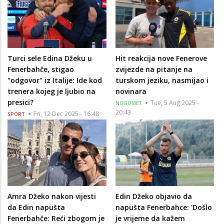
Turci sele Edina Džeku u
Hit reakcija nove Fenerove
Fenerbahče, stigao
zvijezde na pitanje na
"odgovor" iz Italije: Ide kod
turskom jeziku, nasmijao i
trenera kojeg je ljubio na
novinara
presici?
Tue, 5 Aug 2025 -
NOGOMET
20:43
Fri, 12 Dec 2025 - 16:48
SPORT
Amra Džeko nakon vijesti
Edin Džeko objavio da
da Edin napušta
napušta Fenerbahce: 'Došlo
Fenerbahče: Reći zbogom je
je vrijeme da kažem