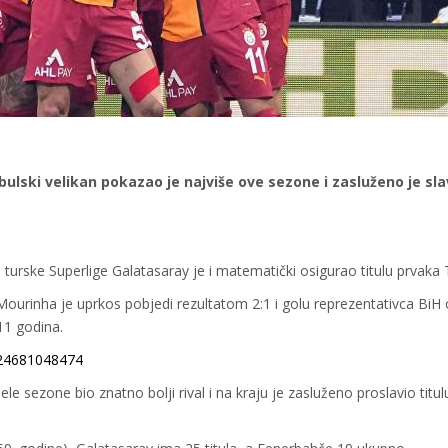
lski velikan pokazao je najviše ove sezone i zasluženo je sla
urske Superlige Galatasaray je i matematički osigurao titulu prvaka 
ourinha je uprkos pobjedi rezultatom 2:1 i golu reprezentativca BiH
 11 godina.
524681048474
le sezone bio znatno bolji rival i na kraju je zasluženo proslavio titu