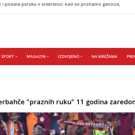
A) SENAD
pet 'pržionica': BH Meteo najavljuje novi toplotni val
Krajini sutra i tokom vikenda
ih u Unsko-sanskom kantonu
 i poslala poruku o Srebrenici: Kad svi priznamo genocid,
SPORT
MAGAZIN
IZDVOJENO
NA MREŽAMA
PRE
nerbahče "praznih ruku" 11 godina zaredo