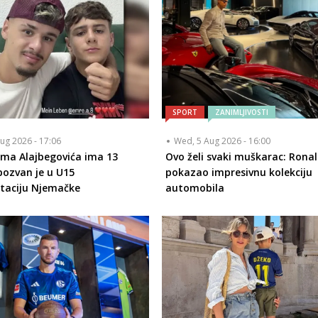
SPORT
ZANIMLJIVOSTI
ug 2026 - 17:06
Wed, 5 Aug 2026 - 16:00
ima Alajbegovića ima 13
Ovo želi svaki muškarac: Rona
pozvan je u U15
pokazao impresivnu kolekciju
taciju Njemačke
automobila