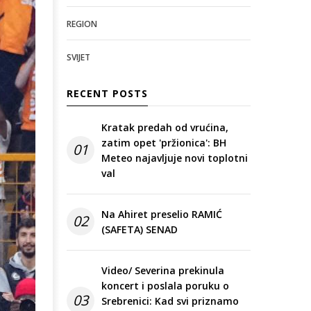
REGION
SVIJET
RECENT POSTS
Kratak predah od vrućina,
zatim opet 'pržionica': BH
01
Meteo najavljuje novi toplotni
val
Na Ahiret preselio RAMIĆ
02
(SAFETA) SENAD
Video/ Severina prekinula
koncert i poslala poruku o
03
Srebrenici: Kad svi priznamo