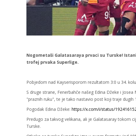
Nogometaši Galatasaraya prvaci su Turske! Istanbu
trofej prvaka Superlige.
Pobjedom nad Kayserisporom rezultatom 3:0 u 34. kolu t
S druge strane, Fenerbahče našeg Edina Džeke i Josea M
"praznih ruku", te je tako nastavio post koji traje dugih
Pogodak Edina Džeke:
https://x.com/i/status/1924161
Predugo za takvog velikana, ali je Galatasaray tokom cije
Turske.