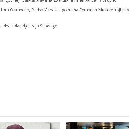
9. godine), Galatasaray ima 25 titula, a Fenerbahče 19 ukupno.
tora Osimhena, Barisa Yilmaza i golmana Fernanda Muslere koji je 
dva kola prije kraja Superlige.