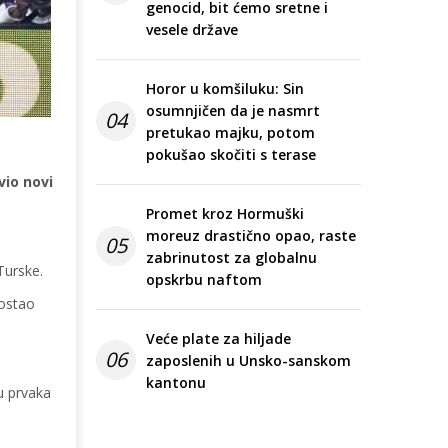
genocid, bit ćemo sretne i
vesele države
Horor u komšiluku: Sin
osumnjičen da je nasmrt
04
pretukao majku, potom
pokušao skočiti s terase
vio novi
Promet kroz Hormuški
moreuz drastično opao, raste
05
zabrinutost za globalnu
Turske.
opskrbu naftom
 ostao
Veće plate za hiljade
06
zaposlenih u Unsko-sanskom
kantonu
lu prvaka