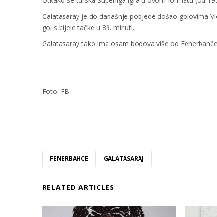
Otkako se turska Superliga igra u ovom formatu (od 195
Galatasaray je do današnje pobjede došao golovima Vic
gol s bijele tačke u 89. minuti.
Galatasaray tako ima osam bodova više od Fenerbahčea 
Foto: FB
FENERBAHCE
GALATASARAJ
RELATED ARTICLES