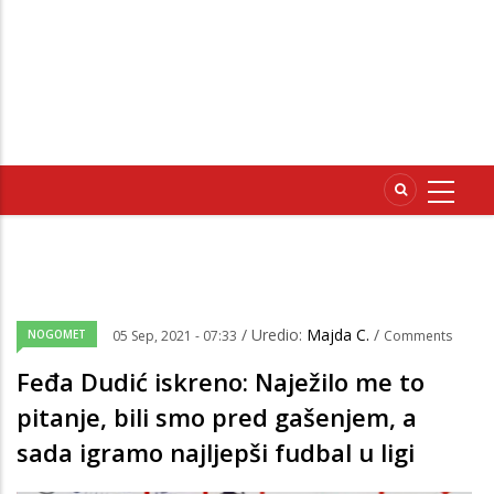
/ Uredio:
Majda C.
/
NOGOMET
05 Sep, 2021 - 07:33
Comments
Feđa Dudić iskreno: Naježilo me to
pitanje, bili smo pred gašenjem, a
sada igramo najljepši fudbal u ligi