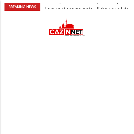
Umjetnost usporenosti – Kako savladati
BREAKING NEWS
"spori vikend" i zaista se odmoriti
Maloljetnik u policijskoj stanici napao
policajca i oštetio vrata
Razmišljate koji automobil kupiti? Nova
Honda Civic dobila odlične ocjene
Pet namirnica za doručak koje će vas
držati sitima sve do ručka
Nema lijeka u onome što je zabranjeno