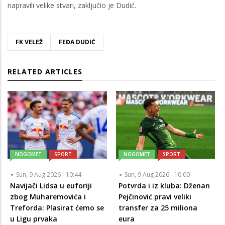
napravili velike stvari, zaključio je Dudić.
FK VELEŽ
FEĐA DUDIĆ
RELATED ARTICLES
NOGOMET
SPORT
NOGOMET
SPORT
Sun, 9 Aug 2026 - 10:44
Sun, 9 Aug 2026 - 10:00
Navijači Lidsa u euforiji
Potvrda i iz kluba: Dženan
zbog Muharemovića i
Pejčinović pravi veliki
Treforda: Plasirat ćemo se
transfer za 25 miliona
u Ligu prvaka
eura