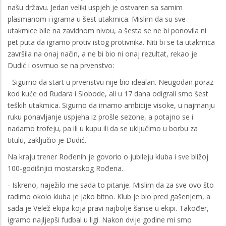
našu državu. Jedan veliki uspjeh je ostvaren sa samim
plasmanom i igrama u šest utakmica. Mislim da su sve
utakmice bile na zavidnom nivou, a šesta se ne bi ponovila ni
pet puta da igramo protiv istog protivnika. Niti bi se ta utakmica
završila na onaj način, a ne bi bio ni onaj rezultat, rekao je
Dudić i osvrnuo se na prvenstvo:
- Sigurno da start u prvenstvu nije bio idealan. Neugodan poraz
kod kuće od Rudara i Slobode, ali u 17 dana odigrali smo šest
teških utakmica. Sigurno da imamo ambicije visoke, u najmanju
ruku ponavljanje uspjeha iz prošle sezone, a potajno se i
nadamo trofeju, pa ili u kupu ili da se uključimo u borbu za
titulu, zaključio je Dudić.
Na kraju trener Rođenih je govorio o jubileju kluba i sve bližoj
100-godišnjici mostarskog Rođena.
- Iskreno, naježilo me sada to pitanje. Mislim da za sve ovo što
radimo okolo kluba je jako bitno. Klub je bio pred gašenjem, a
sada je Velež ekipa koja pravi najbolje šanse u ekipi. Također,
igramo najljepši fudbal u ligi. Nakon dvije godine mi smo