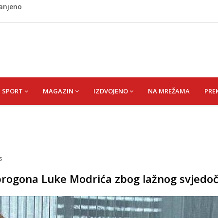
ladati "spori vikend" i zaista se odmoriti
napao policajca i oštetio vrata
i? Nova Honda Civic dobila odlične ocjene
 vas držati sitima sve do ručka
ranjeno
SPORT
MAGAZIN
IZDVOJENO
NA MREŽAMA
PRE
s
progona Luke Modrića zbog lažnog svjedo