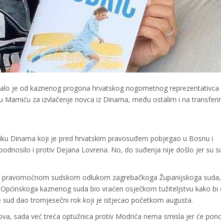
talo je od kaznenog progona hrvatskog nogometnog reprezentativca
u Mamiću za izvlačenje novca iz Dinama, među ostalim i na transfer
iku Dinama koji je pred hrvatskim pravosuđem pobjegao u Bosnu i
 podnosilo i protiv Dejana Lovrena. No, do suđenja nije došlo jer su s
vršio pravomoćnom sudskom odlukom zagrebačkoga Županijskoga suda,
 Općinskoga kaznenog suda bio vraćen osječkom tužiteljstvu kako bi
je sud dao tromjesečni rok koji je istjecao početkom augusta.
nova, sada već treća optužnica protiv Modrića nema smisla jer će pono