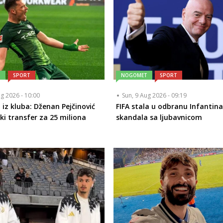
T
SPORT
NOGOMET
SPORT
ug 2026 - 10:00
Sun, 9 Aug 2026 - 09:19
 iz kluba: Dženan Pejčinović
FIFA stala u odbranu Infantin
iki transfer za 25 miliona
skandala sa ljubavnicom