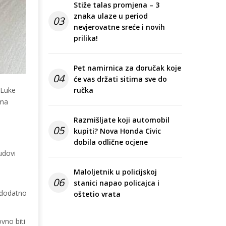
Stiže talas promjena – 3
znaka ulaze u period
03
nevjerovatne sreće i novih
prilika!
Pet namirnica za doručak koje
04
će vas držati sitima sve do
 Luke
ručka
ima
Razmišljate koji automobil
05
kupiti? Nova Honda Civic
dobila odlične ocjene
udovi
Maloljetnik u policijskoj
06
stanici napao policajca i
 dodatno
oštetio vrata
vno biti