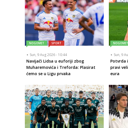
NOGOMET
SPORT
NOGOME
Sun, 9 Aug 2026 - 10:44
Sun, 9 A
Navijači Lidsa u euforiji zbog
Potvrda i
Muharemovića i Treforda: Plasirat
pravi vel
ćemo se u Ligu prvaka
eura