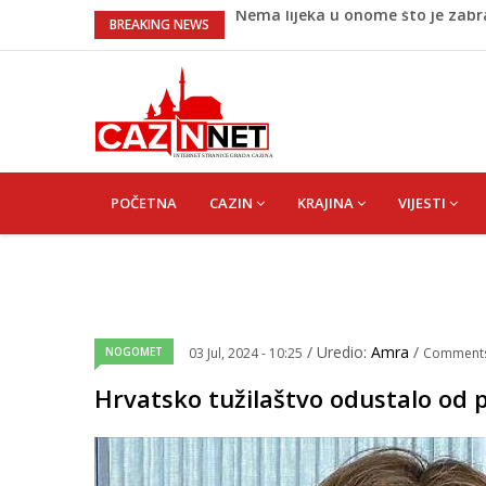
Umjetnost usporenosti – Kako sav
BREAKING NEWS
Maloljetnik u policijskoj stanici 
Razmišljate koji automobil kupit
Pet namirnica za doručak koje će
Nema lijeka u onome što je zab
MAIN
NAVIGATION
POČETNA
CAZIN
KRAJINA
VIJESTI
/ Uredio:
Amra
/
NOGOMET
03 Jul, 2024 - 10:25
Comment
Hrvatsko tužilaštvo odustalo od 