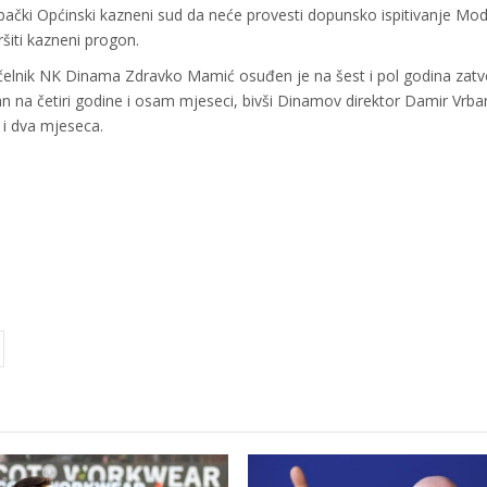
bački Općinski kazneni sud da neće provesti dopunsko ispitivanje Mod
ršiti kazneni progon.
elnik NK Dinama Zdravko Mamić osuđen je na šest i pol godina zatv
an na četiri godine i osam mjeseci, bivši Dinamov direktor Damir Vrba
 i dva mjeseca.