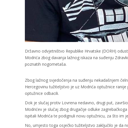
Državno odvjetništvo Republike Hrvatske (DORH) odus
Modrića zbog davanja lažnog iskaza na suđenju Zdravk
poznatih nogometaša.
Zbog lažnog svjedočenja na suđenju nekadašnjem čeln
Hercegovinu tužiteljstvo je uz Modrića optužnice ranije
optužnice odbacili.
Dok je slučaj protiv Lovrena nedavno, drugi put, za
Modrićev je slučaj zbog drugačije odluke zagrebačkoga
ispitali Modrića te podignuli novu optužnicu, za što im 
No, umjesto toga osječko tužiteljstvo zaključilo je da 