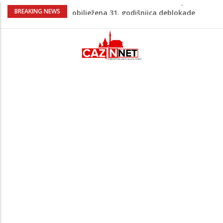
Porodica iz Krajine u centru afere,
BREAKING NEWS
gradonačelnik Kelna pokrenuo istragu
Čestitka povodom Dana Grada Cazina
Velika Kladuša pod udarom požara:
Vatrogasci nadljudskim naporima
spriječili veću tragediju
Borac savladao ML Vitebsk, skandiranje
navijača zasjenilo pobjedu
“Pečat slobodi 2026”: U Tržačkoj Rašteli
obilježena 31. godišnjica deblokade
Unsko-sanskog kantona