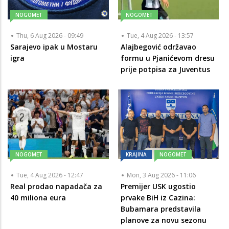
NOGOMET
NOGOMET
Thu, 6 Aug 2026 - 09:49
Tue, 4 Aug 2026 - 13:57
Sarajevo ipak u Mostaru
Alajbegović održavao
igra
formu u Pjanićevom dresu
prije potpisa za Juventus
NOGOMET
KRAJINA
NOGOMET
Tue, 4 Aug 2026 - 12:47
Mon, 3 Aug 2026 - 11:06
Real prodao napadača za
Premijer USK ugostio
40 miliona eura
prvake BiH iz Cazina:
Bubamara predstavila
planove za novu sezonu