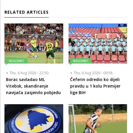
RELATED ARTICLES
NOGOMET
NOGOMET
Thu, 6 Aug 2026 - 22:50
Thu, 6 Aug 2026 - 09:58
Borac savladao ML
Čeferin odredio ko dijeli
Vitebsk, skandiranje
pravdu u 1 kolu Premijer
navijača zasjenilo pobjedu
lige BiH