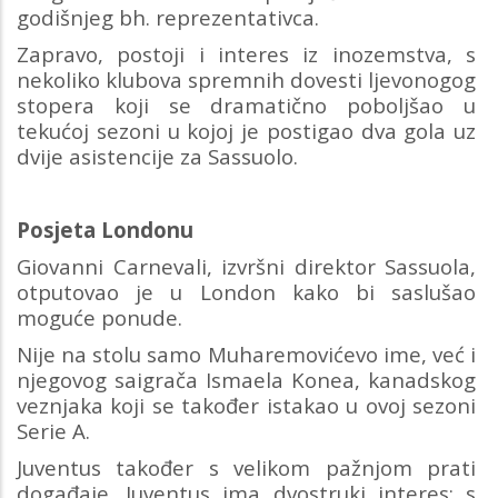
godišnjeg bh. reprezentativca.
Zapravo, postoji i interes iz inozemstva, s
nekoliko klubova spremnih dovesti ljevonogog
stopera koji se dramatično poboljšao u
tekućoj sezoni u kojoj je postigao dva gola uz
dvije asistencije za Sassuolo.
Posjeta Londonu
Giovanni Carnevali, izvršni direktor Sassuola,
otputovao je u London kako bi saslušao
moguće ponude.
Nije na stolu samo Muharemovićevo ime, već i
njegovog saigrača Ismaela Konea, kanadskog
veznjaka koji se također istakao u ovoj sezoni
Serie A.
Juventus također s velikom pažnjom prati
događaje. Juventus ima dvostruki interes: s