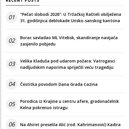
RECENT POSTS
“Pečat slobodi 2026”: U Tržačkoj Rašteli obilježena
01
31. godišnjica deblokade Unsko-sanskog kantona
Borac savladao ML Vitebsk, skandiranje navijača
02
zasjenilo pobjedu
Velika Kladuša pod udarom požara: Vatrogasci
03
nadljudskim naporima spriječili veću tragediju
04
Čestitka povodom Dana Grada Cazina
Porodica iz Krajine u centru afere, gradonačelnik
05
Kelna pokrenuo istragu
06
Na Ahiret preselila Alić (rođ. Kahrimanović) Kadira