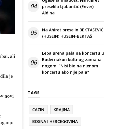
Ugašena mladost: Na Ahiret
04
preselila Ljubunčić (Enver)
Aldina
Na Ahiret preselio BEKTAŠEVIĆ
05
(HUSEIN) HUSEIN-BEKTAŠ
Lepa Brena pala na koncertu u
bai, ali
Budvi nakon kultnog zamaha
06
nogom: "Nisi bio na njenom
koncertu ako nije pala"
dila je
TAGS
ov novi
CAZIN
KRAJINA
e
BOSNA I HERCEGOVINA
laganju