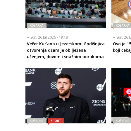
KOŠARKA
KOŠARKA
Sun, 26 Jul 2026 - 19:18
Sun, 26 J
Večer Kur’ana u Jezerskom: Godišnjica
Ovo je 1
otvorenja džamije obilježena
koji čeka
učenjem, dovom i snažnim porukama
KOŠARKA
SPORT
KOŠARKA