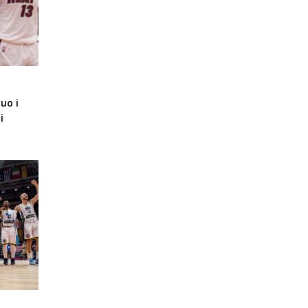
uo i
i