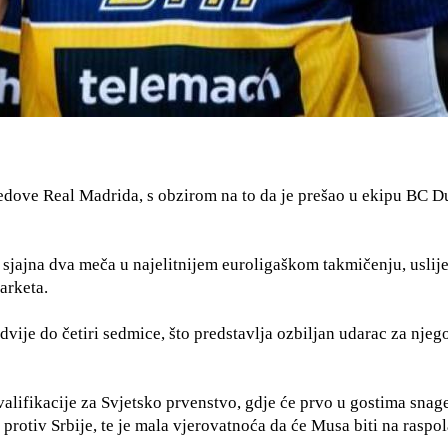
edove Real Madrida, s obzirom na to da je prešao u ekipu BC Du
 sjajna dva meča u najelitnijem euroligaškom takmičenju, uslije
arketa.
 dvije do četiri sedmice, što predstavlja ozbiljan udarac za njeg
lifikacije za Svjetsko prvenstvo, gdje će prvo u gostima snag
protiv Srbije, te je mala vjerovatnoća da će Musa biti na raspo