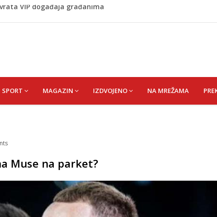
 1 kolu Premijer lige BiH
Budvi nakon kultnog zamaha nogom: "Nisi bio na njenom
(HUSEIN) HUSEIN-BEKTAŠ
 vrata VIP događaja građanima
SPORT
MAGAZIN
IZDVOJENO
NA MREŽAMA
PRE
nts
na Muse na parket?