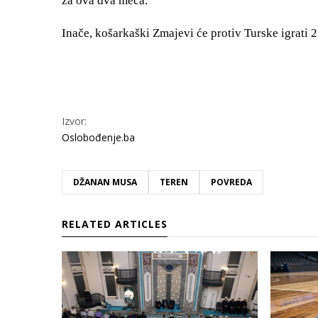
za ova dva meča.
Inače, košarkaški Zmajevi će protiv Turske igrati 2
Izvor:
Oslobođenje.ba
DŽANAN MUSA
TEREN
POVREDA
RELATED ARTICLES