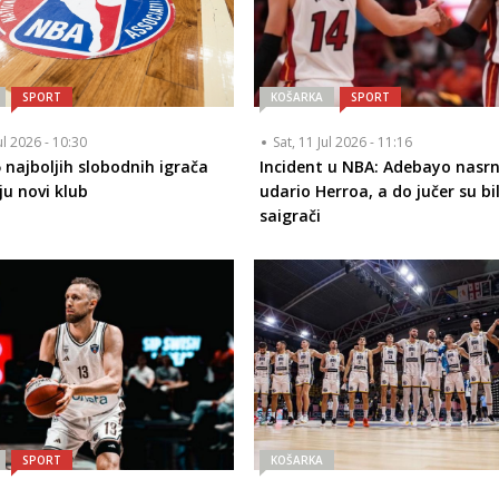
SPORT
KOŠARKA
SPORT
ul 2026 - 10:30
Sat, 11 Jul 2026 - 11:16
5 najboljih slobodnih igrača
Incident u NBA: Adebayo nasrn
ju novi klub
udario Herroa, a do jučer su bil
saigrači
SPORT
KOŠARKA