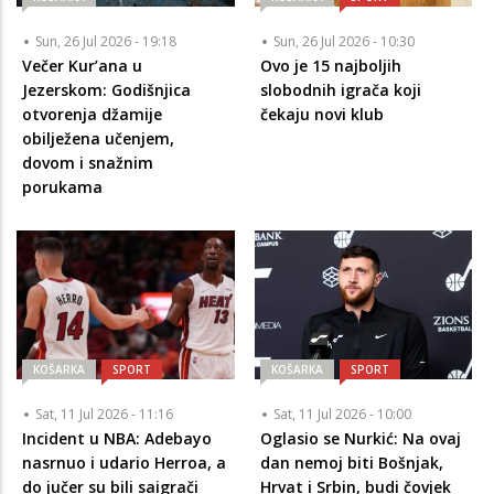
Sun, 26 Jul 2026 - 19:18
Sun, 26 Jul 2026 - 10:30
Večer Kur’ana u
Ovo je 15 najboljih
Jezerskom: Godišnjica
slobodnih igrača koji
otvorenja džamije
čekaju novi klub
obilježena učenjem,
dovom i snažnim
porukama
KOŠARKA
SPORT
KOŠARKA
SPORT
Sat, 11 Jul 2026 - 11:16
Sat, 11 Jul 2026 - 10:00
Incident u NBA: Adebayo
Oglasio se Nurkić: Na ovaj
nasrnuo i udario Herroa, a
dan nemoj biti Bošnjak,
do jučer su bili saigrači
Hrvat i Srbin, budi čovjek