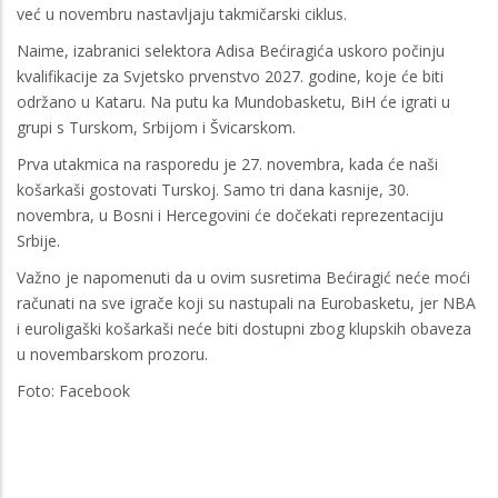
već u novembru nastavljaju takmičarski ciklus.
Naime, izabranici selektora Adisa Bećiragića uskoro počinju
kvalifikacije za Svjetsko prvenstvo 2027. godine, koje će biti
održano u Kataru. Na putu ka Mundobasketu, BiH će igrati u
grupi s Turskom, Srbijom i Švicarskom.
Prva utakmica na rasporedu je 27. novembra, kada će naši
košarkaši gostovati Turskoj. Samo tri dana kasnije, 30.
novembra, u Bosni i Hercegovini će dočekati reprezentaciju
Srbije.
Važno je napomenuti da u ovim susretima Bećiragić neće moći
računati na sve igrače koji su nastupali na Eurobasketu, jer NBA
i euroligaški košarkaši neće biti dostupni zbog klupskih obaveza
u novembarskom prozoru.
Foto: Facebook