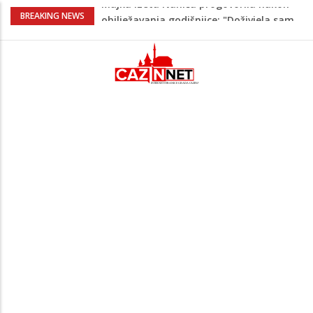
Prvi put u više od 40 godina: Saudijska
BREAKING NEWS
Arabija već mjesec nije izvezla naftu u
SAD
Zeljković se oglasio uoči početka nove
sezone Wwin lige
Kako povećati količinu mlijeka tokom
dojenja: Izazov s kojim se susreću mnoge
mame
Evo kad i evo gdje nema struje u Krajini
narednih dana
Majka Izeta Nanića progovorila nakon
obilježavanja godišnjice: "Doživjela sam
poniženje na mjestu gdje se odaje
počast mom sinu"