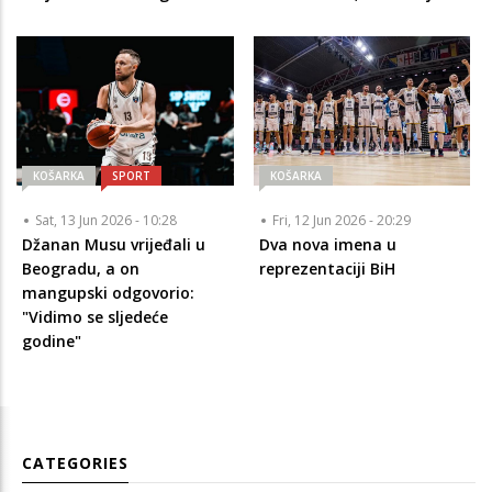
KOŠARKA
SPORT
KOŠARKA
Sat, 13 Jun 2026 - 10:28
Fri, 12 Jun 2026 - 20:29
Džanan Musu vrijeđali u
Dva nova imena u
Beogradu, a on
reprezentaciji BiH
mangupski odgovorio:
"Vidimo se sljedeće
godine"
CATEGORIES