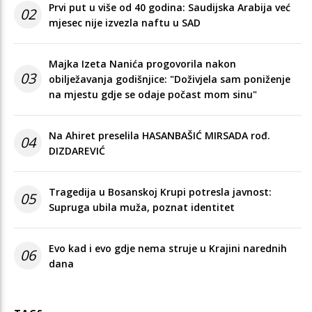
Prvi put u više od 40 godina: Saudijska Arabija već
02
mjesec nije izvezla naftu u SAD
Majka Izeta Nanića progovorila nakon
03
obilježavanja godišnjice: "Doživjela sam poniženje
na mjestu gdje se odaje počast mom sinu"
Na Ahiret preselila HASANBAŠIĆ MIRSADA rođ.
04
DIZDAREVIĆ
Tragedija u Bosanskoj Krupi potresla javnost:
05
Supruga ubila muža, poznat identitet
Evo kad i evo gdje nema struje u Krajini narednih
06
dana