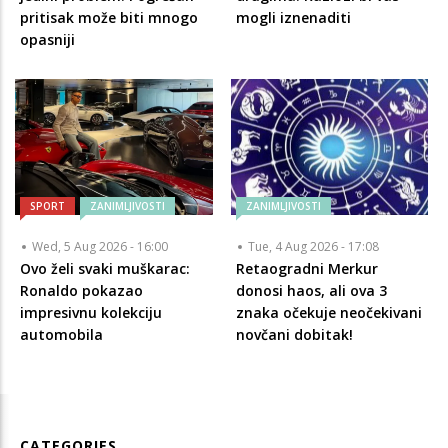
pritisak može biti mnogo
mogli iznenaditi
opasniji
SPORT
ZANIMLJIVOSTI
ZANIMLJIVOSTI
Wed, 5 Aug 2026 - 16:00
Tue, 4 Aug 2026 - 17:08
Ovo želi svaki muškarac:
Retaogradni Merkur
Ronaldo pokazao
donosi haos, ali ova 3
impresivnu kolekciju
znaka očekuje neočekivani
automobila
novčani dobitak!
CATEGORIES