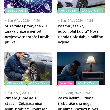
ZANIMLJIVOSTI
AUTOMOBILI
ZANIMLJIVOSTI
Sun, 9 Aug 2026 - 11:59
Sun, 9 Aug 2026 - 11:24
Stiže talas promjena – 3
Razmišljate koji
znaka ulaze u period
automobil kupiti? Nova
nevjerovatne sreće i novih
Honda Civic dobila odlične
prilika!
ocjene
AUTOMOBILI
ZANIMLJIVOSTI
LIFESTYLE
ZANIMLJIVOSTI
Sat, 8 Aug 2026 - 11:34
Fri, 7 Aug 2026 - 07:00
Zimske gume na 40
Zašto nekim ljudima
stepeni Celzijusa nisu
treba više sna nego
jedini problem: Pogrešan
drugima: Razlozi bi vas