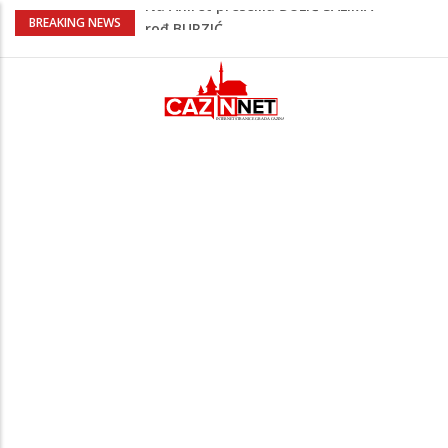
Na Ahiret preselila Krupić Suvada
BREAKING NEWS
Na Ahiret preselio Hodžić Ibrahim – Ibro
Policajac
Bliski istok na ivici nove eskalacije?
Napad na rafineriju Saudi Aramca
podigao tenzije
Đula Drini podijelila najljepše porodične
trenutke: Maleni Emin stigao u njihov
dom
Na Ahiret preselila ĐULIĆ SALIMA
rođ.BURZIĆ