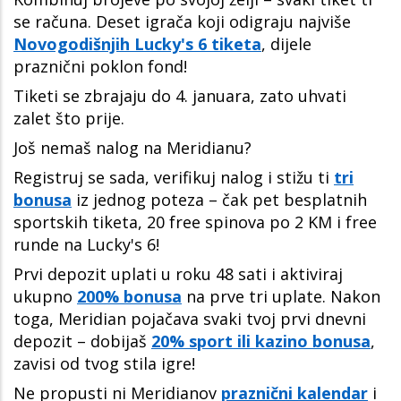
se računa. Deset igrača koji odigraju najviše
Novogodišnjih Lucky's 6 tiketa
, dijele
praznični poklon fond!
Tiketi se zbrajaju do 4. januara, zato uhvati
zalet što prije.
Još nemaš nalog na Meridianu?
Registruj se sada, verifikuj nalog i stižu ti
tri
bonusa
iz jednog poteza – čak pet besplatnih
sportskih tiketa, 20 free spinova po 2 KM i free
runde na Lucky's 6!
Prvi depozit uplati u roku 48 sati i aktiviraj
ukupno
200% bonusa
na prve tri uplate. Nakon
toga, Meridian pojačava svaki tvoj prvi dnevni
depozit – dobijaš
20% sport ili kazino bonusa
,
zavisi od tvog stila igre!
Ne propusti ni Meridianov
praznični kalendar
i