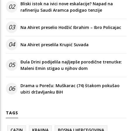
Bliski istok na ivici nove eskalacije? Napad na
02
rafineriju Saudi Aramca podigao tenzije
03
Na Ahiret preselio Hodžić Ibrahim – Ibro Policajac
04
Na Ahiret preselila Krupić Suvada
Đula Drini podijelila najljepše porodične trenutke:
05
Maleni Emin stigao u njihov dom
Drama u Poreču: Muškarac (74) štakom pokušao
06
ubiti državljanku BiH
TAGS
CAZIN
KRAJINA
BOSNA I HERCEGOVINA