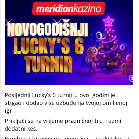
Posljednji Lucky’s 6 turnir u ovoj godini je
stigao i dodao više uzbuđenja tvojoj omiljenoj
igri.
Priključi se na vrijeme prazničnoj trci i uzmi
dodatni keš.
Kombinuj brojeve po svojoj želji – svaki tiket ti