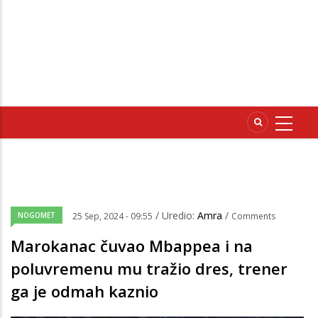
/ Uredio:
Amra
/
NOGOMET
25 Sep, 2024 - 09:55
Comments
Marokanac čuvao Mbappea i na
poluvremenu mu tražio dres, trener
ga je odmah kaznio