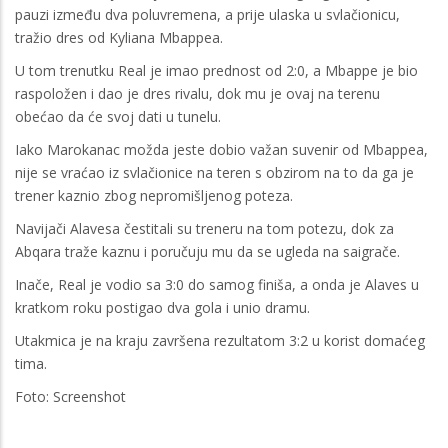
pauzi između dva poluvremena, a prije ulaska u svlačionicu,
tražio dres od Kyliana Mbappea.
U tom trenutku Real je imao prednost od 2:0, a Mbappe je bio
raspoložen i dao je dres rivalu, dok mu je ovaj na terenu
obećao da će svoj dati u tunelu.
Iako Marokanac možda jeste dobio važan suvenir od Mbappea,
nije se vraćao iz svlačionice na teren s obzirom na to da ga je
trener kaznio zbog nepromišljenog poteza.
Navijači Alavesa čestitali su treneru na tom potezu, dok za
Abqara traže kaznu i poručuju mu da se ugleda na saigrače.
Inače, Real je vodio sa 3:0 do samog finiša, a onda je Alaves u
kratkom roku postigao dva gola i unio dramu.
Utakmica je na kraju završena rezultatom 3:2 u korist domaćeg
tima.
Foto: Screenshot