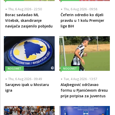
Thu, 6 Aug 2026 - 22:50
Thu, 6 Aug 2026 - 09:58
Borac savladao ML
Čeferin odredio ko dijeli
Vitebsk, skandiranje
pravdu u 1 kolu Premijer
navijača zasjenilo pobjedu
lige BiH
NOGOMET
NOGOMET
Thu, 6 Aug 2026 - 09:49
Tue, 4 Aug 2026 - 13:57
Sarajevo ipak u Mostaru
Alajbegović održavao
igra
formu u Pjanićevom dresu
prije potpisa za Juventus