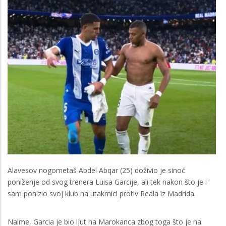
Alavesov nogometaš Abdel Abqar (25) doživio je sinoć
poniženje od svog trenera Luisa Garcije, ali tek nakon što je i
sam ponizio svoj klub na utakmici protiv Reala iz Madrida.
Naime, Garcia je bio ljut na Marokanca zbog toga što je na