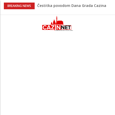
Čestitka povodom Dana Grada Cazina
BREAKING NEWS
Velika Kladuša pod udarom požara:
Vatrogasci nadljudskim naporima
spriječili veću tragediju
Borac savladao ML Vitebsk, skandiranje
navijača zasjenilo pobjedu
“Pečat slobodi 2026”: U Tržačkoj Rašteli
obilježena 31. godišnjica deblokade
Unsko-sanskog kantona
Porodica iz Krajine u centru afere,
gradonačelnik Kelna pokrenuo istragu