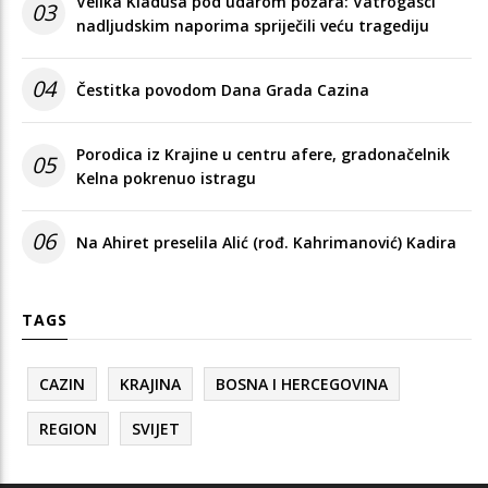
Velika Kladuša pod udarom požara: Vatrogasci
03
nadljudskim naporima spriječili veću tragediju
04
Čestitka povodom Dana Grada Cazina
Porodica iz Krajine u centru afere, gradonačelnik
05
Kelna pokrenuo istragu
06
Na Ahiret preselila Alić (rođ. Kahrimanović) Kadira
TAGS
CAZIN
KRAJINA
BOSNA I HERCEGOVINA
REGION
SVIJET