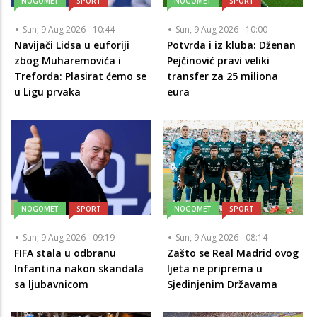
NOGOMET
SPORT
NOGOMET
SPORT
Sun, 9 Aug 2026 - 10:44
Sun, 9 Aug 2026 - 10:00
Navijači Lidsa u euforiji
Potvrda i iz kluba: Dženan
zbog Muharemovića i
Pejčinović pravi veliki
Treforda: Plasirat ćemo se
transfer za 25 miliona
u Ligu prvaka
eura
NOGOMET
SPORT
NOGOMET
SPORT
Sun, 9 Aug 2026 - 09:19
Sun, 9 Aug 2026 - 08:14
FIFA stala u odbranu
Zašto se Real Madrid ovog
Infantina nakon skandala
ljeta ne priprema u
sa ljubavnicom
Sjedinjenim Državama