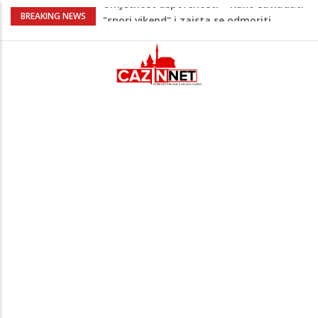
Maloljetnik u policijskoj stanici napao
BREAKING NEWS
policajca i oštetio vrata
Razmišljate koji automobil kupiti? Nova
Honda Civic dobila odlične ocjene
Pet namirnica za doručak koje će vas
držati sitima sve do ručka
Stiže talas promjena – 3 znaka ulaze u
period nevjerovatne sreće i novih prilika!
Umjetnost usporenosti – Kako savladati
"spori vikend" i zaista se odmoriti