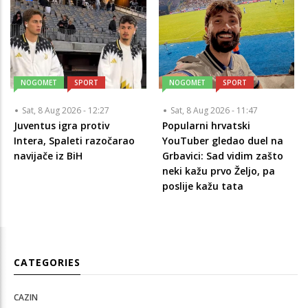
NOGOMET
SPORT
NOGOMET
SPORT
Sat, 8 Aug 2026 - 12:27
Sat, 8 Aug 2026 - 11:47
Juventus igra protiv
Popularni hrvatski
Intera, Spaleti razočarao
YouTuber gledao duel na
navijače iz BiH
Grbavici: Sad vidim zašto
neki kažu prvo Željo, pa
poslije kažu tata
CATEGORIES
CAZIN