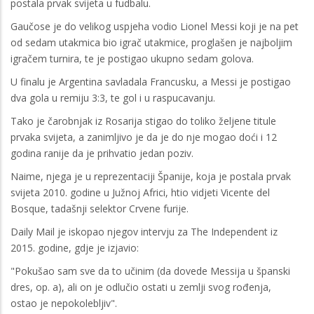
postala prvak svijeta u fudbalu.
Gaučose je do velikog uspjeha vodio Lionel Messi koji je na pet
od sedam utakmica bio igrač utakmice, proglašen je najboljim
igračem turnira, te je postigao ukupno sedam golova.
U finalu je Argentina savladala Francusku, a Messi je postigao
dva gola u remiju 3:3, te gol i u raspucavanju.
Tako je čarobnjak iz Rosarija stigao do toliko željene titule
prvaka svijeta, a zanimljivo je da je do nje mogao doći i 12
godina ranije da je prihvatio jedan poziv.
Naime, njega je u reprezentaciji Španije, koja je postala prvak
svijeta 2010. godine u Južnoj Africi, htio vidjeti Vicente del
Bosque, tadašnji selektor Crvene furije.
Daily Mail je iskopao njegov intervju za The Independent iz
2015. godine, gdje je izjavio:
"Pokušao sam sve da to učinim (da dovede Messija u španski
dres, op. a), ali on je odlučio ostati u zemlji svog rođenja,
ostao je nepokolebljiv".