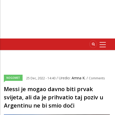
/ Uredio:
Amna K.
/
NOGOMET
25 Dec, 2022 - 14:40
Comments
Messi je mogao davno biti prvak
svijeta, ali da je prihvatio taj poziv u
Argentinu ne bi smio doći