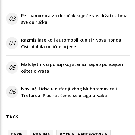
Pet namirnica za doručak koje će vas držati sitima
03
sve do ručka
Razmišljate koji automobil kupiti? Nova Honda
04
Civic dobila odlične ocjene
Maloljetnik u policijskoj stanici napao policajca i
05
oštetio vrata
Navijači Lidsa u euforiji zbog Muharemovića i
06
Treforda: Plasirat ćemo se u Ligu prvaka
TAGS
CAZIN
KRAJINA
BOSNA I HERCEGOVINA