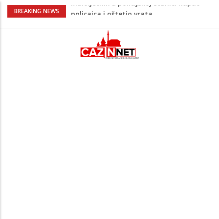
Razmišljate koji automobil kupiti? Nova
BREAKING NEWS
Honda Civic dobila odlične ocjene
Potvrda i iz kluba: Dženan Pejčinović
pravi veliki transfer za 25 miliona eura
Psihijatrica: Ovo je greška koju većina
roditelja radi dok razgovara s
tinejdžerima
Ankara ograničava prolaz brodova kroz
Crno more zbog sve većih sigurnosnih
rizika
Maloljetnik u policijskoj stanici napao
policajca i oštetio vrata