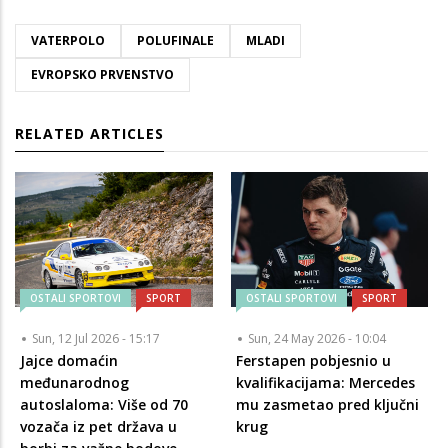
VATERPOLO
POLUFINALE
MLADI
EVROPSKO PRVENSTVO
RELATED ARTICLES
OSTALI SPORTOVI
SPORT
OSTALI SPORTOVI
SPORT
Sun, 12 Jul 2026 - 15:17
Sun, 24 May 2026 - 10:04
Jajce domaćin
Ferstapen pobjesnio u
međunarodnog
kvalifikacijama: Mercedes
autoslaloma: Više od 70
mu zasmetao pred ključni
vozača iz pet država u
krug