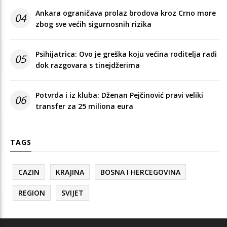
Ankara ograničava prolaz brodova kroz Crno more
04
zbog sve većih sigurnosnih rizika
Psihijatrica: Ovo je greška koju većina roditelja radi
05
dok razgovara s tinejdžerima
Potvrda i iz kluba: Dženan Pejčinović pravi veliki
06
transfer za 25 miliona eura
TAGS
CAZIN
KRAJINA
BOSNA I HERCEGOVINA
REGION
SVIJET