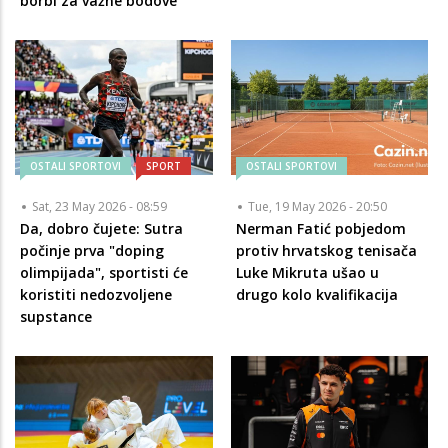
borbi za važne bodove
OSTALI SPORTOVI
SPORT
OSTALI SPORTOVI
Sat, 23 May 2026 - 08:59
Tue, 19 May 2026 - 20:50
Da, dobro čujete: Sutra
Nerman Fatić pobjedom
počinje prva "doping
protiv hrvatskog tenisača
olimpijada", sportisti će
Luke Mikruta ušao u
koristiti nedozvoljene
drugo kolo kvalifikacija
supstance