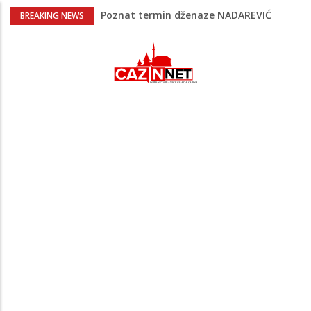
Poznat termin dženaze NADAREVIĆ
BREAKING NEWS
ŠEFIKU
Na Ahiret preselila SAMARDŽIĆ (rođ.
Čizmić) AJIŠA
Na Ahiret preselila DERVIŠEVIĆ (rođ.
ALIČAJIĆ) MINE
OBAVJEŠTENJE O ZATVARANJU CESTE
Bihać - Cazin
Na Ahiret preselio ĆORALIĆ (Mahmut)
SULEJMAN