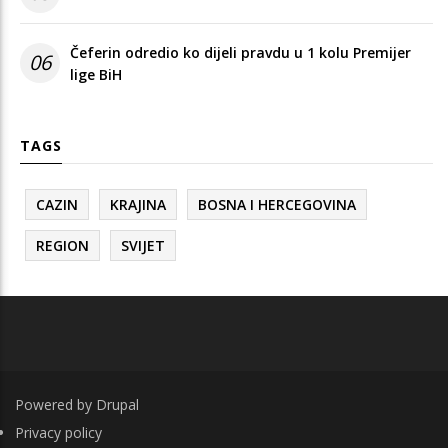
Čeferin odredio ko dijeli pravdu u 1 kolu Premijer
06
lige BiH
TAGS
CAZIN
KRAJINA
BOSNA I HERCEGOVINA
REGION
SVIJET
Powered by
Drupal
FOOTER
Privacy policy