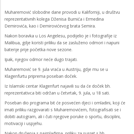
Muharemović slobodne dane provodi u Kaliforniji, u društvu
reprezentativnih kolega Dženisa Burnića i Ermedina
Demirovića, kao i Demirovićevog brata Semira.
Nakon boravka u Los Angelesu, podijelio je i fotografije iz
Malibua, gdje koristi priliku da se zasluženo odmori i napuni
baterije prije početka nove sezone.
Ipak, njegov odmor neće dugo trajati.
Muharemović se 9. jula vraća u Austriju, gdje mu se u
Klagenfurtu priprema poseban doček.
Iz Islamski centar Klagenfurt najavili su da će doček bh.
reprezentativca biti održan u četvrtak, 9. jula, u 18 sati.
Poseban dio programa bit će posvećen djeci i omladini, koji će
imati priliku razgovarati s Muharemovićem, fotografisati se i
dobiti autogram, ali i čuti njegove poruke o sportu, disciplini,
motivaciji i uspjehu.
Nakon druženja s najmlađima, priliku za susret s bh.