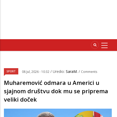
/ Uredio:
SaraM.
/
SPORT
08 Jul, 2026 - 10:32
Comments
Muharemović odmara u Americi u
sjajnom društvu dok mu se priprema
veliki doček