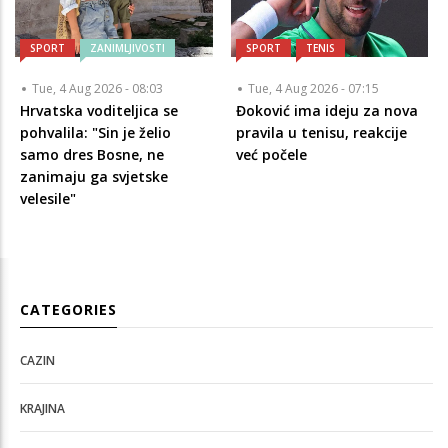
SPORT
ZANIMLJIVOSTI
SPORT
TENIS
Tue, 4 Aug 2026 - 08:03
Tue, 4 Aug 2026 - 07:15
Hrvatska voditeljica se
Đoković ima ideju za nova
pohvalila: "Sin je želio
pravila u tenisu, reakcije
samo dres Bosne, ne
već počele
zanimaju ga svjetske
velesile"
CATEGORIES
CAZIN
KRAJINA