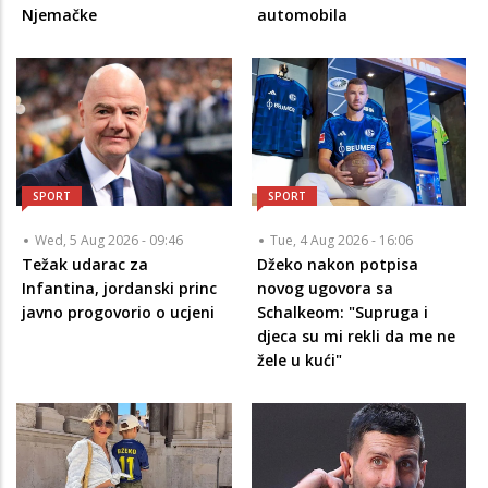
Njemačke
automobila
SPORT
SPORT
Wed, 5 Aug 2026 - 09:46
Tue, 4 Aug 2026 - 16:06
Težak udarac za
Džeko nakon potpisa
Infantina, jordanski princ
novog ugovora sa
javno progovorio o ucjeni
Schalkeom: "Supruga i
djeca su mi rekli da me ne
žele u kući"