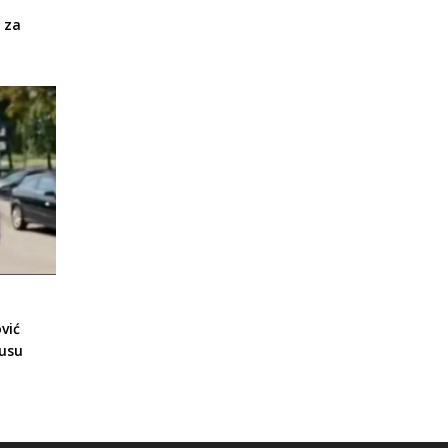
 za
vić
tusu