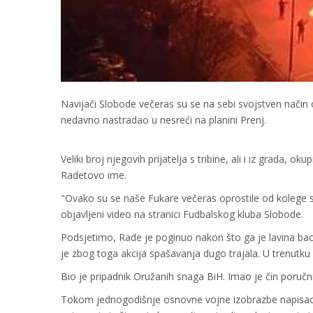
Navijači Slobode večeras su se na sebi svojstven način o
nedavno nastradao u nesreći na planini Prenj.
Veliki broj njegovih prijatelja s tribine, ali i iz grada, ok
Radetovo ime.
"Ovako su se naše Fukare večeras oprostile od kolege s t
objavljeni video na stranici Fudbalskog kluba Slobode.
Podsjetimo, Rade je poginuo nakon što ga je lavina bacil
je zbog toga akcija spašavanja dugo trajala. U trenutku 
Bio je pripadnik Oružanih snaga BiH. Imao je čin poručnik
Tokom jednogodišnje osnovne vojne izobrazbe napisao j