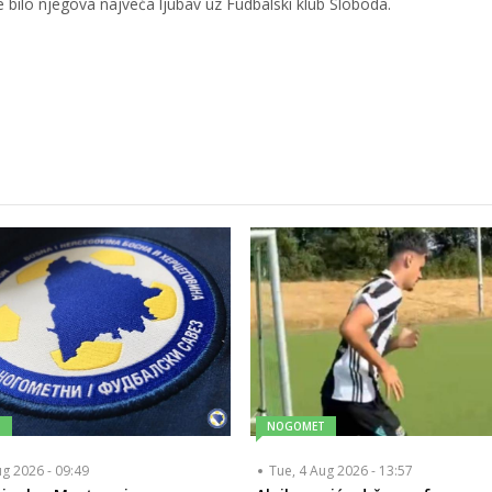
je bilo njegova najveća ljubav uz Fudbalski klub Sloboda.
T
NOGOMET
ug 2026 - 09:49
Tue, 4 Aug 2026 - 13:57