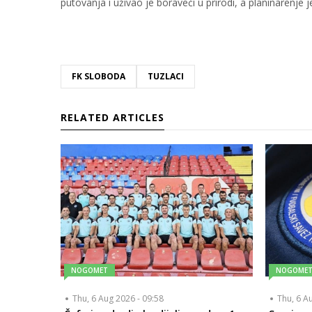
putovanja i uživao je boraveći u prirodi, a planinarenje 
FK SLOBODA
TUZLACI
RELATED ARTICLES
NOGOMET
NOGOME
Thu, 6 Aug 2026 - 09:58
Thu, 6 A