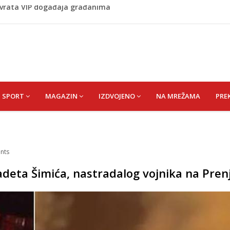
 1 kolu Premijer lige BiH
Budvi nakon kultnog zamaha nogom: "Nisi bio na njenom
(HUSEIN) HUSEIN-BEKTAŠ
 vrata VIP događaja građanima
SPORT
MAGAZIN
IZDVOJENO
NA MREŽAMA
PRE
nts
Radeta Šimića, nastradalog vojnika na Pren