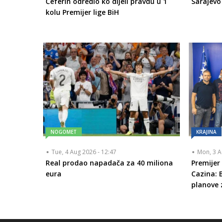
Čeferin odredio ko dijeli pravdu u 1
Sarajevo
kolu Premijer lige BiH
NOGOMET
KRAJINA
Tue, 4 Aug 2026 - 12:47
Mon, 3 A
Real prodao napadača za 40 miliona
Premijer
eura
Cazina: 
planove 