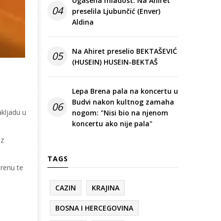
Ugašena mladost: Na Ahiret
04
preselila Ljubunčić (Enver)
Aldina
Na Ahiret preselio BEKTAŠEVIĆ
05
(HUSEIN) HUSEIN-BEKTAŠ
Lepa Brena pala na koncertu u
Budvi nakon kultnog zamaha
06
bakljadu u
nogom: "Nisi bio na njenom
koncertu ako nije pala"
uz
TAGS
erenu te
CAZIN
KRAJINA
BOSNA I HERCEGOVINA