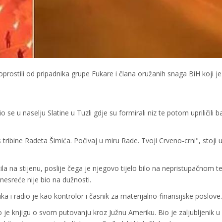
prostili od pripadnika grupe Fukare i člana oružanih snaga BiH koji je
upio se u naselju Slatine u Tuzli gdje su formirali niz te potom upriličili 
ribine Radeta Šimića. Počivaj u miru Rade. Tvoji Crveno-crni", stoji 
a na stijenu, poslije čega je njegovo tijelo bilo na nepristupačnom t
nesreće nije bio na dužnosti.
a i radio je kao kontrolor i časnik za materijalno-finansijske poslove.
e knjigu o svom putovanju kroz Južnu Ameriku. Bio je zaljubljenik u