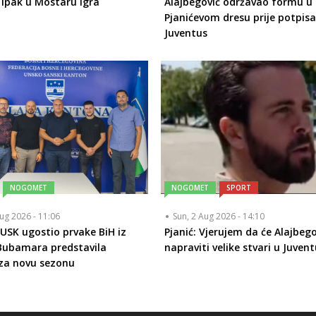
 ipak u Mostaru igra
Alajbegović održavao formu u
Pjanićevom dresu prije potpisa
Juventus
NOGOMET
NOGOMET
SPORT
ug 2026 - 11:06
Sun, 2 Aug 2026 - 14:10
 USK ugostio prvake BiH iz
Pjanić: Vjerujem da će Alajbego
Bubamara predstavila
napraviti velike stvari u Juven
za novu sezonu