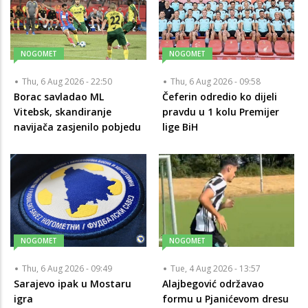
NOGOMET
NOGOMET
Thu, 6 Aug 2026 - 22:50
Thu, 6 Aug 2026 - 09:58
Borac savladao ML
Čeferin odredio ko dijeli
Vitebsk, skandiranje
pravdu u 1 kolu Premijer
navijača zasjenilo pobjedu
lige BiH
NOGOMET
NOGOMET
Thu, 6 Aug 2026 - 09:49
Tue, 4 Aug 2026 - 13:57
Sarajevo ipak u Mostaru
Alajbegović održavao
igra
formu u Pjanićevom dresu