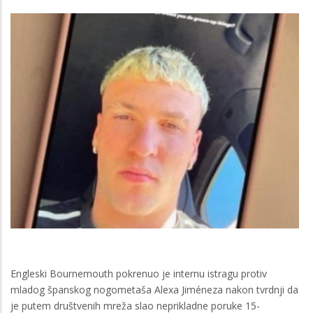
Engleski Bournemouth pokrenuo je internu istragu protiv
mladog španskog nogometaša Alexa Jiméneza nakon tvrdnji da
je putem društvenih mreža slao neprikladne poruke 15-