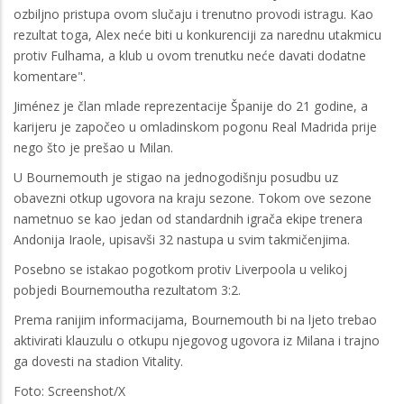
ozbiljno pristupa ovom slučaju i trenutno provodi istragu. Kao
rezultat toga, Alex neće biti u konkurenciji za narednu utakmicu
protiv Fulhama, a klub u ovom trenutku neće davati dodatne
komentare".
Jiménez je član mlade reprezentacije Španije do 21 godine, a
karijeru je započeo u omladinskom pogonu Real Madrida prije
nego što je prešao u Milan.
U Bournemouth je stigao na jednogodišnju posudbu uz
obavezni otkup ugovora na kraju sezone. Tokom ove sezone
nametnuo se kao jedan od standardnih igrača ekipe trenera
Andonija Iraole, upisavši 32 nastupa u svim takmičenjima.
Posebno se istakao pogotkom protiv Liverpoola u velikoj
pobjedi Bournemoutha rezultatom 3:2.
Prema ranijim informacijama, Bournemouth bi na ljeto trebao
aktivirati klauzulu o otkupu njegovog ugovora iz Milana i trajno
ga dovesti na stadion Vitality.
Foto: Screenshot/X