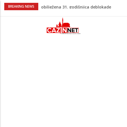
Porodica iz Krajine u centru afere,
BREAKING NEWS
gradonačelnik Kelna pokrenuo istragu
Čestitka povodom Dana Grada Cazina
Velika Kladuša pod udarom požara:
Vatrogasci nadljudskim naporima
spriječili veću tragediju
Borac savladao ML Vitebsk, skandiranje
navijača zasjenilo pobjedu
“Pečat slobodi 2026”: U Tržačkoj Rašteli
obilježena 31. godišnjica deblokade
Unsko-sanskog kantona