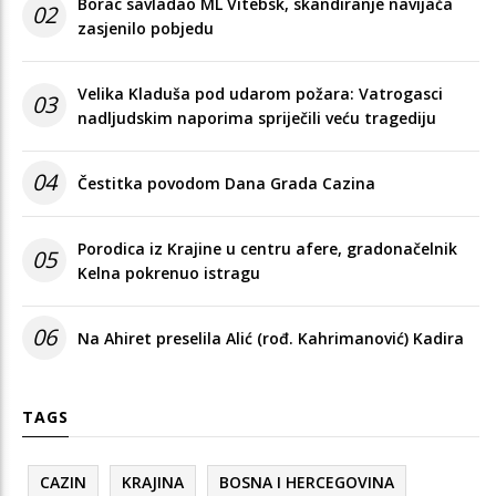
Borac savladao ML Vitebsk, skandiranje navijača
02
zasjenilo pobjedu
Velika Kladuša pod udarom požara: Vatrogasci
03
nadljudskim naporima spriječili veću tragediju
04
Čestitka povodom Dana Grada Cazina
Porodica iz Krajine u centru afere, gradonačelnik
05
Kelna pokrenuo istragu
06
Na Ahiret preselila Alić (rođ. Kahrimanović) Kadira
TAGS
CAZIN
KRAJINA
BOSNA I HERCEGOVINA