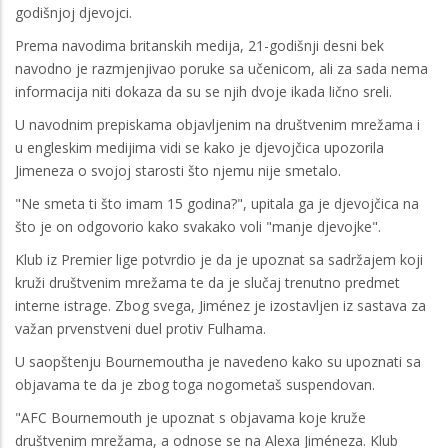
godišnjoj djevojci.
Prema navodima britanskih medija, 21-godišnji desni bek
navodno je razmjenjivao poruke sa učenicom, ali za sada nema
informacija niti dokaza da su se njih dvoje ikada lično sreli.
U navodnim prepiskama objavljenim na društvenim mrežama i
u engleskim medijima vidi se kako je djevojčica upozorila
Jimeneza o svojoj starosti što njemu nije smetalo.
"Ne smeta ti što imam 15 godina?", upitala ga je djevojčica na
što je on odgovorio kako svakako voli "manje djevojke".
Klub iz Premier lige potvrdio je da je upoznat sa sadržajem koji
kruži društvenim mrežama te da je slučaj trenutno predmet
interne istrage. Zbog svega, Jiménez je izostavljen iz sastava za
važan prvenstveni duel protiv Fulhama.
U saopštenju Bournemoutha je navedeno kako su upoznati sa
objavama te da je zbog toga nogometaš suspendovan.
"AFC Bournemouth je upoznat s objavama koje kruže
društvenim mrežama, a odnose se na Alexa Jiméneza. Klub