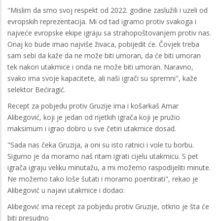
"Mislim da smo svoj respekt od 2022. godine zaslužili i uzeli od
evropskih reprezentacija. Mi od tad igramo protiv svakoga i
najveće evropske ekipe igraju sa strahopoštovanjem protiv nas.
Onaj ko bude imao najviše živaca, pobijedit će. Čovjek treba
sam sebi da kaže da ne može biti umoran, da će biti umoran
tek nakon utakmice i onda ne može biti umoran. Naravno,
svako ima svoje kapacitete, ali naši igrači su spremni", kaže
selektor Bećiragić.
Recept za pobjedu protiv Gruzije ima i košarkaš Amar
Alibegović, koji je jedan od rijetkih igrača koji je pružio
maksimum i igrao dobro u sve četiri utakmice dosad.
"Sada nas čeka Gruzija, a oni su isto ratnici i vole tu borbu.
Sigurno je da moramo naš ritam igrati cijelu utakmicu. S pet
igrača igraju veliku minutažu, a mi možemo raspodijeliti minute.
Ne možemo tako loše šutati i moramo poentirati", rekao je
Alibegović u najavi utakmice i dodao:
Alibegović ima recept za pobjedu protiv Gruzije, otkrio je šta će
biti presudno