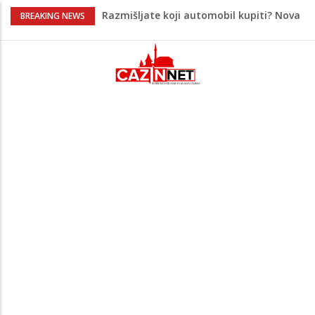
Razmišljate koji automobil kupiti? Nova
BREAKING NEWS
Honda Civic dobila odlične ocjene
Potvrda i iz kluba: Dženan Pejčinović
pravi veliki transfer za 25 miliona eura
Psihijatrica: Ovo je greška koju većina
roditelja radi dok razgovara s
tinejdžerima
Ankara ograničava prolaz brodova kroz
Crno more zbog sve većih sigurnosnih
rizika
Maloljetnik u policijskoj stanici napao
policajca i oštetio vrata