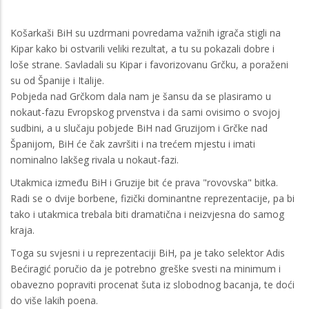
Košarkaši BiH su uzdrmani povredama važnih igrača stigli na
Kipar kako bi ostvarili veliki rezultat, a tu su pokazali dobre i
loše strane. Savladali su Kipar i favorizovanu Grčku, a poraženi
su od Španije i Italije.
Pobjeda nad Grčkom dala nam je šansu da se plasiramo u
nokaut-fazu Evropskog prvenstva i da sami ovisimo o svojoj
sudbini, a u slučaju pobjede BiH nad Gruzijom i Grčke nad
Španijom, BiH će čak završiti i na trećem mjestu i imati
nominalno lakšeg rivala u nokaut-fazi.
Utakmica između BiH i Gruzije bit će prava "rovovska" bitka.
Radi se o dvije borbene, fizički dominantne reprezentacije, pa bi
tako i utakmica trebala biti dramatična i neizvjesna do samog
kraja.
Toga su svjesni i u reprezentaciji BiH, pa je tako selektor Adis
Bećiragić poručio da je potrebno greške svesti na minimum i
obavezno popraviti procenat šuta iz slobodnog bacanja, te doći
do više lakih poena.