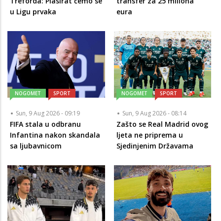
Treforda: Plasirat ćemo se
transfer za 25 miliona
u Ligu prvaka
eura
NOGOMET
SPORT
NOGOMET
SPORT
Sun, 9 Aug 2026 - 09:19
Sun, 9 Aug 2026 - 08:14
FIFA stala u odbranu
Zašto se Real Madrid ovog
Infantina nakon skandala
ljeta ne priprema u
sa ljubavnicom
Sjedinjenim Državama