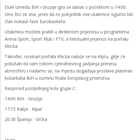
Duel između BiH i Gruzije igra se danas s početkom u 14:00.
Ono što se zna, jeste da će pobjednik ove utakmice sigurno biti
član nokaut-faze Eurobasketa.
Utakmicu možete pratiti u direktnom prijenosu u programima
Arena Sport, Sport Klub i FTV, a tekstualni prijenos na portalu
Klix.ba.
Također, novinari portala Klix.ba nalaze se na Kipru, gdje će
pokušati da vam tokom cjelodnevnog javljanja prenesu
atmosferu i nadamo se, na mjestu događaja proslave plasman
košarkaša BiH u osminu finala Evropskog prvenstva.
Raspored posljednjeg kola grupe C:
14:00 BiH - Gruzija
17:15 Italija - Kipar
20:30 Španija - Grčka
Izvor: