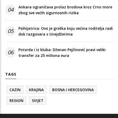
Ankara ograničava prolaz brodova kroz Crno more
04
zbog sve većih sigurnosnih rizika
Psihijatrica: Ovo je greška koju većina roditelja radi
05
dok razgovara s tinejdžerima
Potvrda i iz kluba: Dženan Pejčinović pravi veliki
06
transfer za 25 miliona eura
TAGS
CAZIN
KRAJINA
BOSNA I HERCEGOVINA
REGION
SVIJET