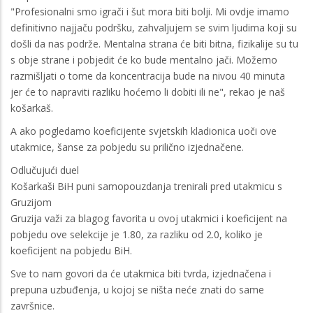
"Profesionalni smo igrači i šut mora biti bolji. Mi ovdje imamo
definitivno najjaču podršku, zahvaljujem se svim ljudima koji su
došli da nas podrže. Mentalna strana će biti bitna, fizikalije su tu
s obje strane i pobjedit će ko bude mentalno jači. Možemo
razmišljati o tome da koncentracija bude na nivou 40 minuta
jer će to napraviti razliku hoćemo li dobiti ili ne", rekao je naš
košarkaš.
A ako pogledamo koeficijente svjetskih kladionica uoči ove
utakmice, šanse za pobjedu su prilično izjednačene.
Odlučujući duel
Košarkaši BiH puni samopouzdanja trenirali pred utakmicu s
Gruzijom
Gruzija važi za blagog favorita u ovoj utakmici i koeficijent na
pobjedu ove selekcije je 1.80, za razliku od 2.0, koliko je
koeficijent na pobjedu BiH.
Sve to nam govori da će utakmica biti tvrda, izjednačena i
prepuna uzbuđenja, u kojoj se ništa neće znati do same
završnice.