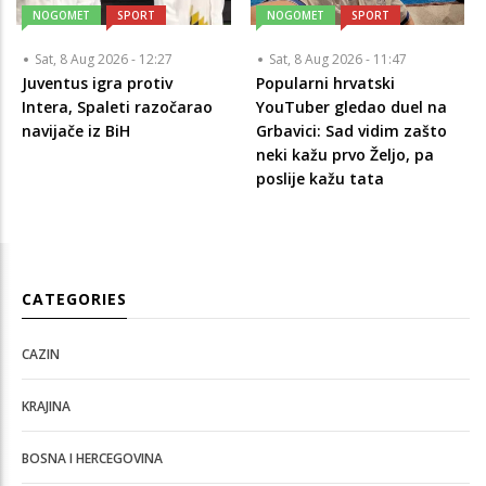
NOGOMET
SPORT
NOGOMET
SPORT
Sat, 8 Aug 2026 - 12:27
Sat, 8 Aug 2026 - 11:47
Juventus igra protiv
Popularni hrvatski
Intera, Spaleti razočarao
YouTuber gledao duel na
navijače iz BiH
Grbavici: Sad vidim zašto
neki kažu prvo Željo, pa
poslije kažu tata
CATEGORIES
CAZIN
KRAJINA
BOSNA I HERCEGOVINA