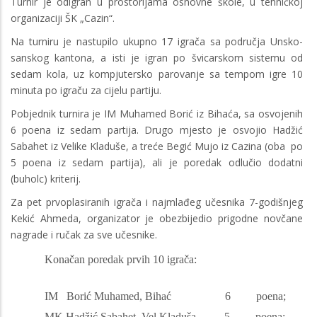
Turnir je odigran u prostorijama osnovne škole, u tehničkoj
organizaciji ŠK „Cazin“.
Na turniru je nastupilo ukupno 17 igrača sa područja Unsko-
sanskog kantona, a isti je igran po švicarskom sistemu od
sedam kola, uz kompjutersko parovanje sa tempom igre 10
minuta po igraču za cijelu partiju.
Pobjednik turnira je IM Muhamed Borić iz Bihaća, sa osvojenih
6 poena iz sedam partija. Drugo mjesto je osvojio Hadžić
Sabahet iz Velike Kladuše, a treće Begić Mujo iz Cazina (oba po
5 poena iz sedam partija), ali je poredak odlučio dodatni
(buholc) kriterij.
Za pet prvoplasiranih igrača i najmlađeg učesnika 7-godišnjeg
Kekić Ahmeda, organizator je obezbijedio prigodne novčane
nagrade i ručak za sve učesnike.
Konačan poredak prvih 10 igrača:
IM Borić Muhamed, Bihać 6 poena;
MK Hadžić Sabahet, Vel.Kladuša 5 poena;