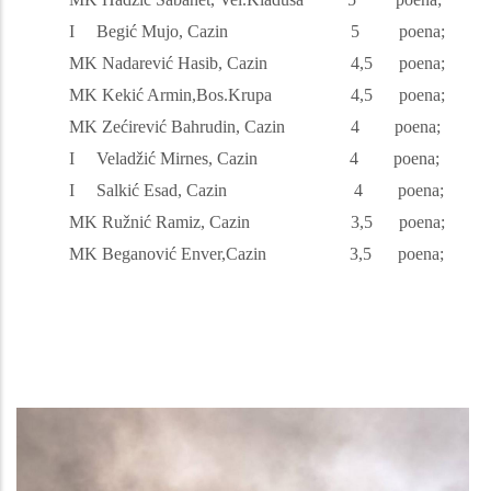
I Begić Mujo, Cazin 5 poena;
MK Nadarević Hasib, Cazin 4,5 poena;
MK Kekić Armin,Bos.Krupa 4,5 poena;
MK Zećirević Bahrudin, Cazin 4 poena;
I Veladžić Mirnes, Cazin 4 poena;
I Salkić Esad, Cazin 4 poena;
MK Ružnić Ramiz, Cazin 3,5 poena;
MK Beganović Enver,Cazin 3,5 poena;
Image