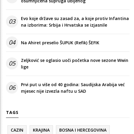
osumnjičena supruga ubijenog
Evo koje države su zasad za, a koje protiv Infantina
03
na izborima: Srbija i Hrvatska se izjasnile
04
Na Ahiret preselio ŠUPUK (Refik) ŠEFIK
Zeljković se oglasio uoči početka nove sezone Wwin
05
lige
Prvi put u više od 40 godina: Saudijska Arabija već
06
mjesec nije izvezla naftu u SAD
TAGS
CAZIN
KRAJINA
BOSNA I HERCEGOVINA