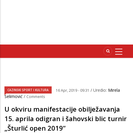
/ Uredio:
Mirela
CAZINSKI SPORT I KULTURA
16 Apr, 2019 - 09:31
Selimović
/
Comments
U okviru manifestacije obilježavanja
15. aprila odigran i šahovski blic turnir
„Šturlić open 2019“