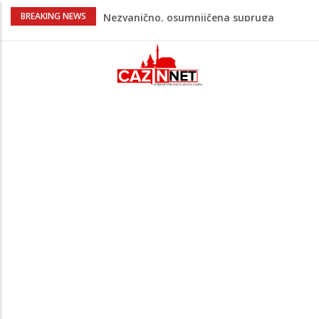
Na Ahiret preselila Bešić (rođ. Blažević)
BREAKING NEWS
Senija – Sena
Na Ahiret preselio ŠUPUK (Refik) ŠEFIK
Evo koje države su zasad za, a koje
protiv Infantina na izborima: Srbija i
Hrvatska se izjasnile
Majka Izeta Nanića progovorila nakon
obilježavanja godišnjice: "Doživjela sam
poniženje na mjestu gdje se odaje
počast mom sinu"
Novi detalji ubistva u Bosanskoj Krupi:
Nezvanično, osumnjičena supruga
ubijenog