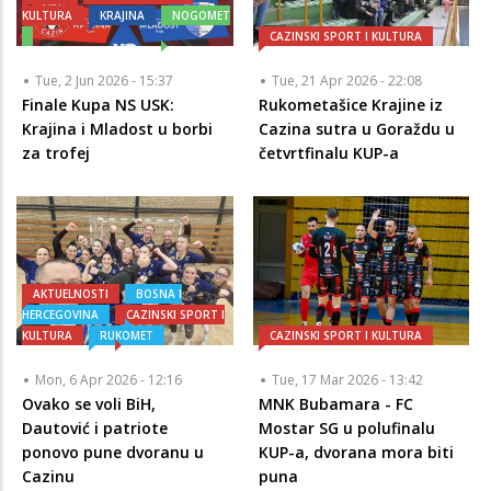
KULTURA
KRAJINA
NOGOMET
CAZINSKI SPORT I KULTURA
Tue, 2 Jun 2026 - 15:37
Tue, 21 Apr 2026 - 22:08
Finale Kupa NS USK:
Rukometašice Krajine iz
Krajina i Mladost u borbi
Cazina sutra u Goraždu u
za trofej
četvrtfinalu KUP-a
AKTUELNOSTI
BOSNA I
HERCEGOVINA
CAZINSKI SPORT I
KULTURA
RUKOMET
CAZINSKI SPORT I KULTURA
Mon, 6 Apr 2026 - 12:16
Tue, 17 Mar 2026 - 13:42
Ovako se voli BiH,
MNK Bubamara - FC
Dautović i patriote
Mostar SG u polufinalu
ponovo pune dvoranu u
KUP-a, dvorana mora biti
Cazinu
puna