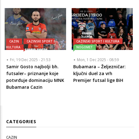
CAZIN
CAZINSKI SPORT I
CAZINSKI SPORT I KULTURA
KULTURA
NOGOMET
Fri, 19 Dec 2025 - 21:53
Mon, 1 Dec 2025 - 08:59
Samir Gosto najbolji bh.
Bubamara – Željezničar:
futsaler– priznanje koje
ključni duel za vrh
potvrđuje dominaciju MNK
Premijer futsal lige BiH
Bubamara Cazin
CATEGORIES
CAZIN