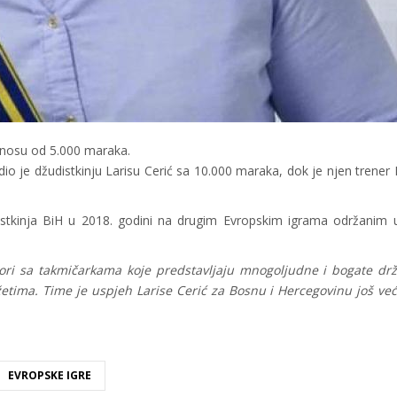
iznosu od 5.000 maraka.
o je džudistkinju Larisu Cerić sa 10.000 maraka, dok je njen trener 
rtistkinja BiH u 2018. godini na drugim Evropskim igrama održanim
ori sa takmičarkama koje predstavljaju mnogoljudne i bogate drža
etima. Time je uspjeh Larise Cerić za Bosnu i Hercegovinu još već
EVROPSKE IGRE