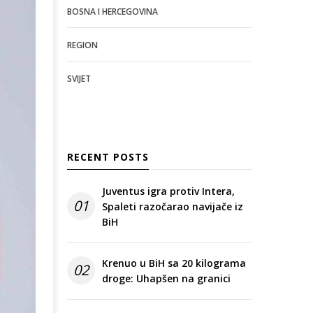
BOSNA I HERCEGOVINA
REGION
SVIJET
RECENT POSTS
Juventus igra protiv Intera,
01
Spaleti razočarao navijače iz
BiH
Krenuo u BiH sa 20 kilograma
02
droge: Uhapšen na granici