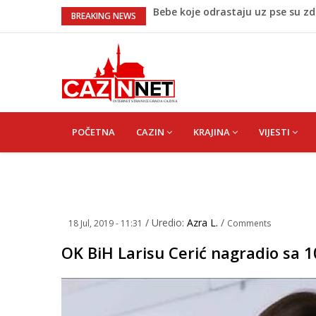
Bebe koje odrastaju uz pse su zdra
BREAKING NEWS
Krenuo u BiH sa 20 kilograma dr
Juventus igra protiv Intera, Spal
Užas: Uhapšen Italijan (45) kako
Čistite dom? Obratite pažnju na 
MAIN
NAVIGATION
POČETNA
CAZIN
KRAJINA
VIJESTI
/ Uredio:
Azra L.
/
18 Jul, 2019 - 11:31
Comments
OK BiH Larisu Cerić nagradio sa 