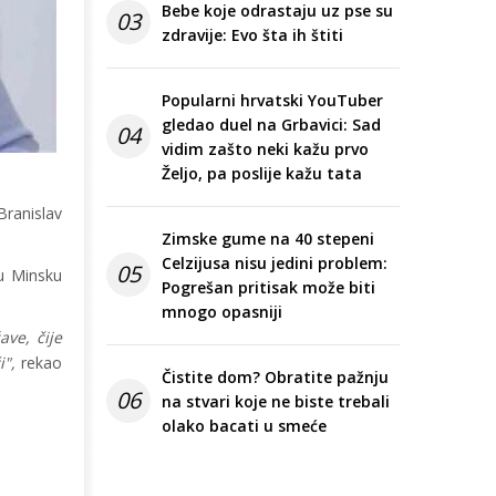
Bebe koje odrastaju uz pse su
03
zdravije: Evo šta ih štiti
Popularni hrvatski YouTuber
gledao duel na Grbavici: Sad
04
vidim zašto neki kažu prvo
Željo, pa poslije kažu tata
Branislav
Zimske gume na 40 stepeni
Celzijusa nisu jedini problem:
05
 u Minsku
Pogrešan pritisak može biti
mnogo opasniji
ve, čije
i",
rekao
Čistite dom? Obratite pažnju
06
na stvari koje ne biste trebali
olako bacati u smeće