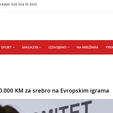
vije: Evo šta ih štiti
oge: Uhapšen na granici
eti razočarao navijače iz BiH
 mobitelom snima djecu na plaži
stvari koje ne biste trebali olako bacati u smeće
SPORT
MAGAZIN
IZDVOJENO
NA MREŽAMA
PRE
10.000 KM za srebro na Evropskim igrama