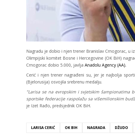
Nagradu je dobio i njen trener Branislav Crnogorac, u 
Olimpijski komitet Bosne i Hercegovine (OK BiH) nagradi
Crnogorac dobio 5.000, javlja
Anadolu Agency (AA).
Cerić i njen trener nagrađeni su, jer je najbolja spo
(Bjelorusija) osvojila srebrenu medalju.
"Larisa se na evropskim i svjetskim šampionatima b
sportske federacije raspolažu sa višemilionskim budž
je Izet Rađo, predsjednik OK BiH.
LARISA CERIĆ
OK BIH
NAGRADA
DŽUDO