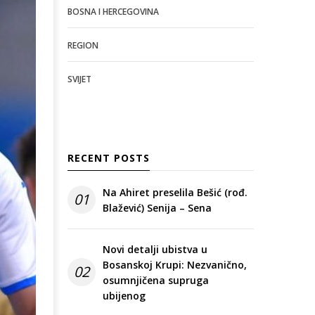
BOSNA I HERCEGOVINA
REGION
SVIJET
RECENT POSTS
Na Ahiret preselila Bešić (rođ.
01
Blažević) Senija – Sena
Novi detalji ubistva u
Bosanskoj Krupi: Nezvanično,
02
osumnjičena supruga
ubijenog