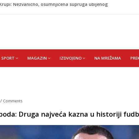
ažević) Senija – Sena
ŠEFIK
je protiv Infantina na izborima: Srbija i Hrvatska se
akon obilježavanja godišnjice: "Doživjela sam poniženje
 mom sinu"
j Krupi: Nezvanično, osumnjičena supruga ubijenog
SPORT
MAGAZIN
IZDVOJENO
NA MREŽAMA
PRE
a
/
Comments
boda: Druga najveća kazna u historiji fud