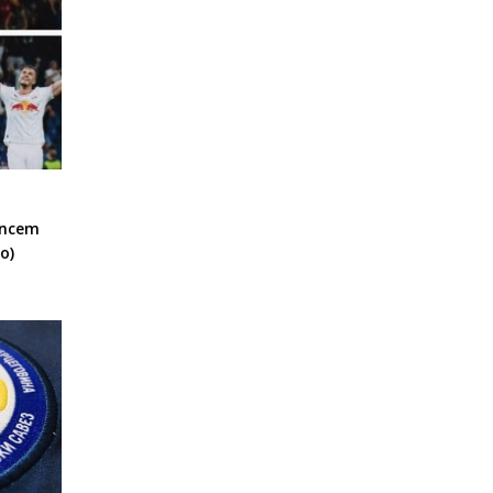
encem
o)