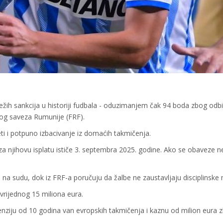
ih sankcija u historiji fudbala - oduzimanjem čak 94 boda zbog odbi
og saveza Rumunije (FRF).
eti i potpuno izbacivanje iz domaćih takmičenja.
za njihovu isplatu ističe 3. septembra 2025. godine. Ako se obaveze n
e na sudu, dok iz FRF-a poručuju da žalbe ne zaustavljaju disciplinske 
 vrijednog 15 miliona eura.
nziju od 10 godina van evropskih takmičenja i kaznu od milion eura 