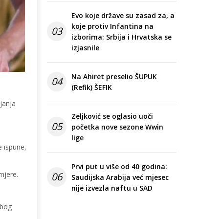
Evo koje države su zasad za, a
koje protiv Infantina na
03
izborima: Srbija i Hrvatska se
izjasnile
Na Ahiret preselio ŠUPUK
04
(Refik) ŠEFIK
janja
Zeljković se oglasio uoči
05
početka nove sezone Wwin
lige
e ispune,
Prvi put u više od 40 godina:
mjere.
06
Saudijska Arabija već mjesec
nije izvezla naftu u SAD
zbog