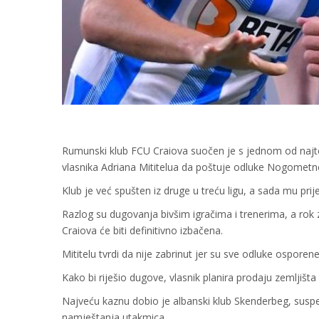
Rumunski klub FCU Craiova suočen je s jednom od najtež
vlasnika Adriana Mititelua da poštuje odluke Nogometn
Klub je već spušten iz druge u treću ligu, a sada mu prij
Razlog su dugovanja bivšim igračima i trenerima, a rok 
Craiova će biti definitivno izbačena.
Mititelu tvrdi da nije zabrinut jer su sve odluke osporen
Kako bi riješio dugove, vlasnik planira prodaju zemljišta
Najveću kaznu dobio je albanski klub Skenderbeg, suspe
namještanja utakmica.