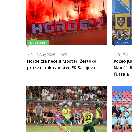
NOGOMET
KRAJINA
Fri, 7 Aug 2026 - 14:09
Fri, 7 Au
Horde zla neće u Mostar: Žestoko
Počeo ju
prozvali rukovodstvo FK Sarajevo
Nanić”: 
futsala i