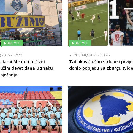
NOGOMET
NOGOMET
g 2026 - 12:20
Fri, 7 Aug 2026 - 00:26
bilarni Memorijal “Izet
Tabaković ušao s klupe i prvij
Bužim devet dana u znaku
donio pobjedu Salzburgu (Vide
 sjećanja.