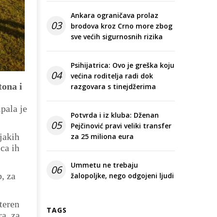
Ankara ograničava prolaz
03
brodova kroz Crno more zbog
sve većih sigurnosnih rizika
Psihijatrica: Ovo je greška koju
04
većina roditelja radi dok
tona i
razgovara s tinejdžerima
ipala je
Potvrda i iz kluba: Dženan
05
Pejčinović pravi veliki transfer
 jakih
za 25 miliona eura
ca ih
Ummetu ne trebaju
06
, za
žalopoljke, nego odgojeni ljudi
teren
TAGS
ra, za