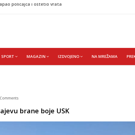
vić pravi veliki transfer za 25 miliona eura
većina roditelja radi dok razgovara s tinejdžerima
a kroz Crno more zbog sve većih sigurnosnih rizika
uharemovića i Treforda: Plasirat ćemo se u Ligu prvaka
napao policajca i oštetio vrata
SPORT
MAGAZIN
IZDVOJENO
NA MREŽAMA
PRE
Comments
arajevu brane boje USK