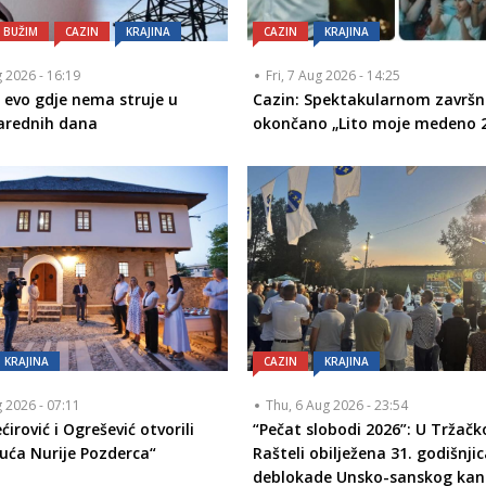
BUŽIM
CAZIN
KRAJINA
CAZIN
KRAJINA
g 2026 - 16:19
Fri, 7 Aug 2026 - 14:25
i evo gdje nema struje u
Cazin: Spektakularnom završ
narednih dana
okončano „Lito moje medeno 
KRAJINA
CAZIN
KRAJINA
g 2026 - 07:11
Thu, 6 Aug 2026 - 23:54
ćirović i Ogrešević otvorili
“Pečat slobodi 2026”: U Tržačk
uća Nurije Pozderca“
Rašteli obilježena 31. godišnjic
deblokade Unsko-sanskog ka