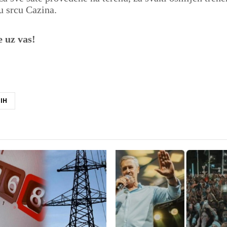
 u srcu Cazina.
e uz vas!
IH