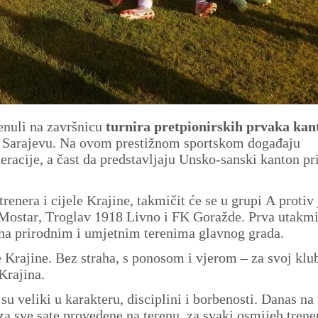
enuli na završnicu
turnira pretpionirskih prvaka kan
u Sarajevu. Na ovom prestižnom sportskom događaju
deracije, a čast da predstavljaju Unsko-sanski kanton pr
trenera i cijele Krajine, takmičit će se u grupi A protiv
i Mostar, Troglav 1918 Livno i FK Goražde. Prva utakmi
 na prirodnim i umjetnim terenima glavnog grada.
 Krajine. Bez straha, s ponosom i vjerom – za svoj klub
 Krajina.
u veliki u karakteru, disciplini i borbenosti. Danas na 
a sve sate provedene na terenu, za svaki osmijeh trene