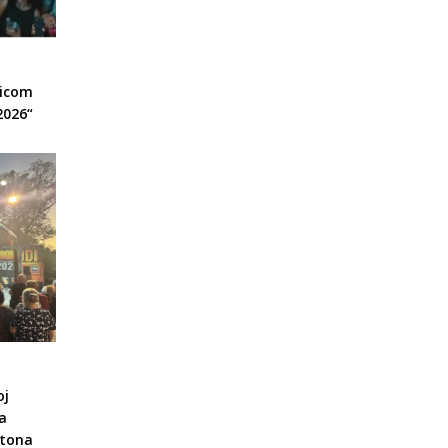
nicom
2026“
oj
a
ntona