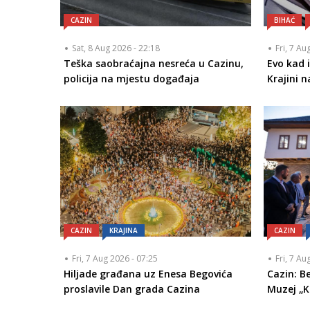
CAZIN
BIHAĆ
Sat, 8 Aug 2026 - 22:18
Fri, 7 Au
Teška saobraćajna nesreća u Cazinu,
Evo kad 
policija na mjestu događaja
Krajini 
CAZIN
KRAJINA
CAZIN
Fri, 7 Aug 2026 - 07:25
Fri, 7 Au
Hiljade građana uz Enesa Begovića
Cazin: Be
proslavile Dan grada Cazina
Muzej „K