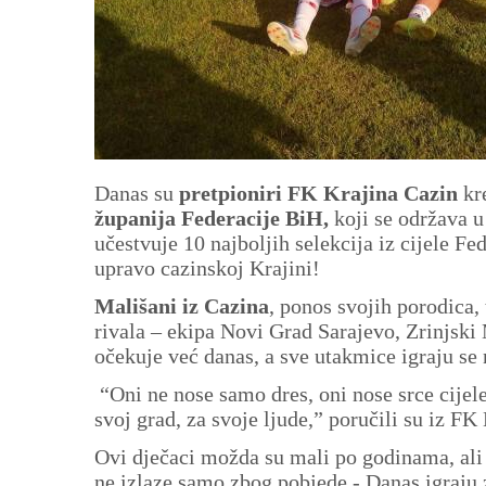
Danas su
pretpioniri FK Krajina Cazin
kr
županija Federacije BiH,
koji se održava 
učestvuje 10 najboljih selekcija iz cijele Fe
upravo cazinskoj Krajini!
Mališani iz Cazina
, ponos svojih porodica, 
rivala – ekipa Novi Grad Sarajevo, Zrinjsk
očekuje već danas, a sve utakmice igraju se
“Oni ne nose samo dres, oni nose srce cijele
svoj grad, za svoje ljude,” poručili su iz FK
Ovi dječaci možda su mali po godinama, ali s
ne izlaze samo zbog pobjede - Danas igraju z