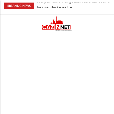
Vrućine pune hitne pomoći: Sve više
BREAKING NEWS
pacijenata zbog dehidracije, vrtoglavice i
kolapsa
Šta je Vučić prešutio Zelenskom?
Putinovo ime nije smio da izgovori
Šta se dešava u Europi? Dron iz
Rumunije ušao u Bugarsku i eksplodirao
kod gasovoda
Ribari pronašli kosti na isušenom dnu
Save, podsjećaju na ljudske
Prvi put nakon 40 godina Amerika ostala
bez saudijske nafte