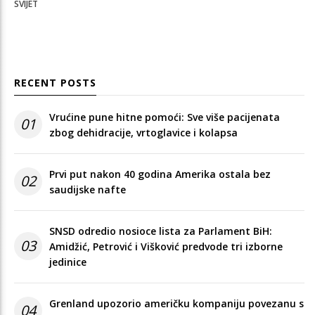
SVIJET
RECENT POSTS
Vrućine pune hitne pomoći: Sve više pacijenata
01
zbog dehidracije, vrtoglavice i kolapsa
Prvi put nakon 40 godina Amerika ostala bez
02
saudijske nafte
SNSD odredio nosioce lista za Parlament BiH:
03
Amidžić, Petrović i Višković predvode tri izborne
jedinice
Grenland upozorio američku kompaniju povezanu s
04