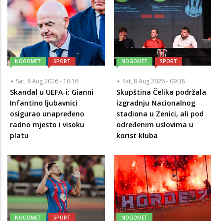
NOGOMET
SPORT
NOGOMET
SPORT
Sat, 8 Aug 2026 - 10:16
Sat, 8 Aug 2026 - 09:38
Skandal u UEFA-i: Gianni
Skupština Čelika podržala
Infantino ljubavnici
izgradnju Nacionalnog
osigurao unapređeno
stadiona u Zenici, ali pod
radno mjesto i visoku
određenim uslovima u
platu
korist kluba
NOGOMET
SPORT
NOGOMET