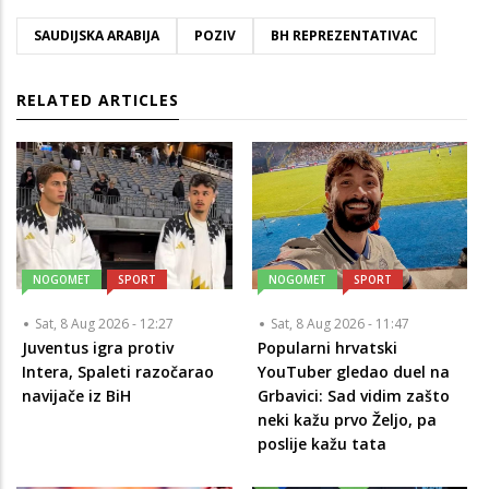
SAUDIJSKA ARABIJA
POZIV
BH REPREZENTATIVAC
RELATED ARTICLES
NOGOMET
SPORT
NOGOMET
SPORT
Sat, 8 Aug 2026 - 12:27
Sat, 8 Aug 2026 - 11:47
Juventus igra protiv
Popularni hrvatski
Intera, Spaleti razočarao
YouTuber gledao duel na
navijače iz BiH
Grbavici: Sad vidim zašto
neki kažu prvo Željo, pa
poslije kažu tata