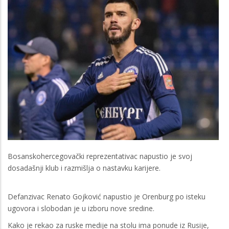
Bosanskohercegovački reprezentativac napustio je svoj
dosadašnji klub i razmišlja o nastavku karijere.
Defanzivac Renato Gojković napustio je Orenburg po isteku
ugovora i slobodan je u izboru nove sredine.
Kako je rekao za ruske medije na stolu ima ponude iz Rusije,