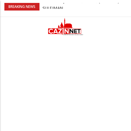
Kafa, umjetnost i Alajbegović: Juventus
BREAKING NEWS
objavio spektakularan video
Poznat termin dženaze NADAREVIĆ
ŠEFIKU
Na Ahiret preselila SAMARDŽIĆ (rođ.
Čizmić) AJIŠA
Na Ahiret preselila DERVIŠEVIĆ (rođ.
ALIČAJIĆ) MINE
Na Ahiret preselio ĆORALIĆ (Mahmut)
SULEJMAN