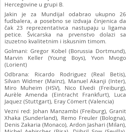
Hercegovine u grupi B.
Jakin je za Mundijal odabrao ukupno 26
fudbalera, a posebno se izdvaja činjenica da
čak 23 reprezentativca nastupaju u ligama
petice. Švicarska na prvenstvo dolazi sa
izuzetno kvalitetnim i iskusnim timom.
Golmani: Gregor Kobel (Borussia Dortmund),
Marvin Keller (Young Boys), Yvon Mvogo
(Lorient)
Odbrana: Ricardo Rodriguez (Real Betis),
Silvan Widmer (Mainz), Manuel Akanji (Inter),
Miro Muheim (HSV), Nico Elvedi (Freiburg),
Aurèle Amenda (Eintracht Frankfurt), Luca
Jaquez (Stuttgart), Eray Cömert (Valencia)
Vezni red: Johan Manzambi (Freiburg), Granit
Xhaka (Sunderland), Remo Freuler (Bologna),
Denis Zakaria (Monaco), Ardon Jashari (Milan),
Michel Aebischer (Pisa), Djibril Sow (Sevilla),