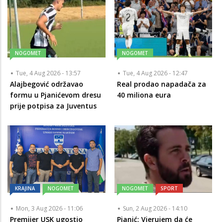
NOGOMET
NOGOMET
Tue, 4 Aug 2026 - 13:57
Tue, 4 Aug 2026 - 12:47
Alajbegović održavao
Real prodao napadača za
formu u Pjanićevom dresu
40 miliona eura
prije potpisa za Juventus
KRAJINA
NOGOMET
NOGOMET
SPORT
Mon, 3 Aug 2026 - 11:06
Sun, 2 Aug 2026 - 14:10
Premijer USK ugostio
Pjanić: Vjerujem da će