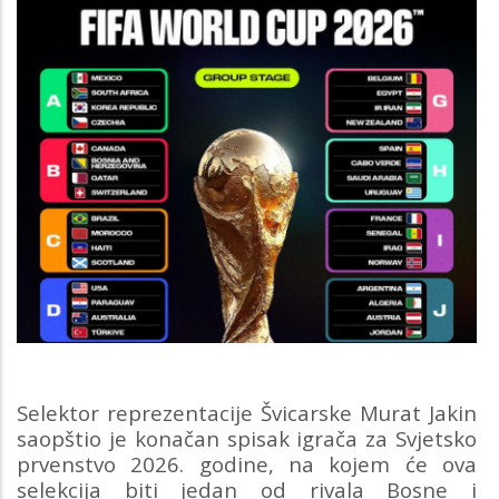
Selektor reprezentacije Švicarske Murat Jakin
saopštio je konačan spisak igrača za Svjetsko
prvenstvo 2026. godine, na kojem će ova
selekcija biti jedan od rivala Bosne i