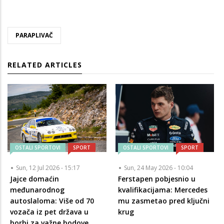
PARAPLIVAČ
RELATED ARTICLES
OSTALI SPORTOVI
SPORT
OSTALI SPORTOVI
SPORT
Sun, 12 Jul 2026 - 15:17
Sun, 24 May 2026 - 10:04
Jajce domaćin
Ferstapen pobjesnio u
međunarodnog
kvalifikacijama: Mercedes
autoslaloma: Više od 70
mu zasmetao pred ključni
vozača iz pet država u
krug
borbi za važne bodove