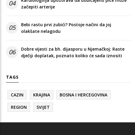
Kardiologinja upozorava da uobičajeno piće može
04
začepiti arterije
Bebi rastu prvi zubići? Postoje načini da joj
05
olakšate nelagodu
Dobre vijesti za bh. dijasporu u Njemačkoj: Raste
06
dječiji doplatak, poznato koliko će sada iznositi
TAGS
CAZIN
KRAJINA
BOSNA I HERCEGOVINA
REGION
SVIJET