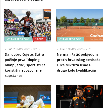
OSTALI SPORTOVI
SPORT
OSTALI SPORTOVI
Sat, 23 May 2026 - 08:59
Tue, 19 May 2026 - 20:50
Da, dobro čujete: Sutra
Nerman Fatić pobjedom
počinje prva "doping
protiv hrvatskog tenisača
olimpijada", sportisti će
Luke Mikruta ušao u
koristiti nedozvoljene
drugo kolo kvalifikacija
supstance