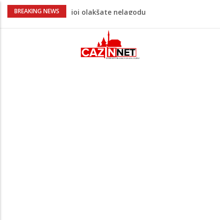
Kardiologinja upozorava da uobičajeno
BREAKING NEWS
piće može začepiti arterije
Novi toplotni val stiže u BiH: U hladu će
biti 42 stepena, raste opasnost od
požara
Pala Vlada USK, ali zbog vitalnog
nacionalnog interesa blokirano
imenovanje novog saziva
Na Ahiret preselio Đulić (Hamid) Husein
Bebi rastu prvi zubići? Postoje načini da
joj olakšate nelagodu