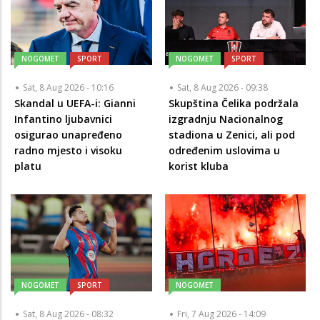
NOGOMET
SPORT
NOGOMET
SPORT
Sat, 8 Aug 2026 - 10:16
Sat, 8 Aug 2026 - 09:38
Skandal u UEFA-i: Gianni
Skupština Čelika podržala
Infantino ljubavnici
izgradnju Nacionalnog
osigurao unapređeno
stadiona u Zenici, ali pod
radno mjesto i visoku
određenim uslovima u
platu
korist kluba
NOGOMET
SPORT
NOGOMET
Sat, 8 Aug 2026 - 08:32
Fri, 7 Aug 2026 - 14:09