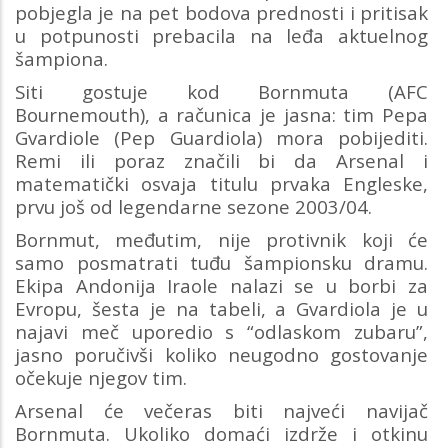
pobjegla je na pet bodova prednosti i pritisak
u potpunosti prebacila na leđa aktuelnog
šampiona.
Siti gostuje kod Bornmuta (AFC
Bournemouth), a računica je jasna: tim Pepa
Gvardiole (Pep Guardiola) mora pobijediti.
Remi ili poraz značili bi da Arsenal i
matematički osvaja titulu prvaka Engleske,
prvu još od legendarne sezone 2003/04.
Bornmut, međutim, nije protivnik koji će
samo posmatrati tuđu šampionsku dramu.
Ekipa Andonija Iraole nalazi se u borbi za
Evropu, šesta je na tabeli, a Gvardiola je u
najavi meč uporedio s “odlaskom zubaru”,
jasno poručivši koliko neugodno gostovanje
očekuje njegov tim.
Arsenal će večeras biti najveći navijač
Bornmuta. Ukoliko domaći izdrže i otkinu