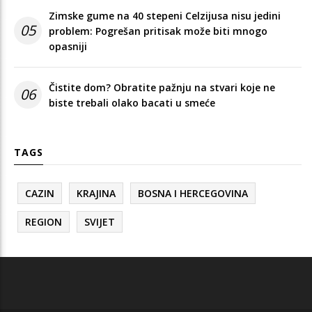
Zimske gume na 40 stepeni Celzijusa nisu jedini
05
problem: Pogrešan pritisak može biti mnogo
opasniji
Čistite dom? Obratite pažnju na stvari koje ne
06
biste trebali olako bacati u smeće
TAGS
CAZIN
KRAJINA
BOSNA I HERCEGOVINA
REGION
SVIJET