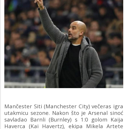
Mančester Siti (Manchester City) večeras igra
utakmicu sezone. Nakon što je Arsenal sinoć
savladao Barnli (Burnley) s 1:0 golom Kaija
Haverca (Kai Havertz), ekipa Mikela Artete