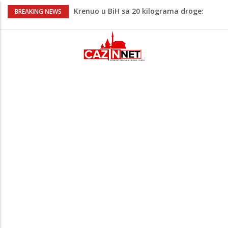
Krenuo u BiH sa 20 kilograma droge:
BREAKING NEWS
Uhapšen na granici
Juventus igra protiv Intera, Spaleti
razočarao navijače iz BiH
Užas: Uhapšen Italijan (45) kako
mobitelom snima djecu na plaži
Čistite dom? Obratite pažnju na stvari
koje ne biste trebali olako bacati u
smeće
Bebe koje odrastaju uz pse su zdravije:
Evo šta ih štiti