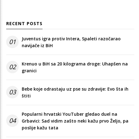
RECENT POSTS
Juventus igra protiv Intera, Spaleti razočarao
01
navijače iz BiH
Krenuo u BiH sa 20 kilograma droge: Uhapšen na
02
granici
Bebe koje odrastaju uz pse su zdravije: Evo šta ih
03
štiti
Popularni hrvatski YouTuber gledao duel na
04
Grbavici: Sad vidim zašto neki kažu prvo Željo, pa
poslije kažu tata