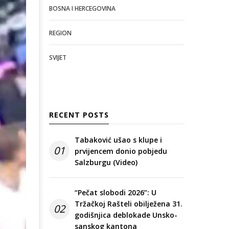
BOSNA I HERCEGOVINA
REGION
SVIJET
RECENT POSTS
Tabaković ušao s klupe i
01
prvijencem donio pobjedu
Salzburgu (Video)
“Pečat slobodi 2026”: U
Tržačkoj Rašteli obilježena 31.
02
godišnjica deblokade Unsko-
sanskog kantona