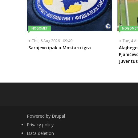
NOGOMET
NOGOME
Thu, 6 Aug 2026 - 09:49
Tue, 4 A
Sarajevo ipak u Mostaru igra
Alajbego
Pjanićev
Juventus
Powered by
Drupal
FOOTER
Privacy policy
Data deletion