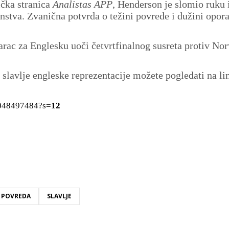
čka stranica
Analistas APP
, Henderson je slomio ruku 
enstva. Zvanična potvrda o težini povrede i dužini opor
rac za Englesku uoči četvrtfinalnog susreta protiv Nor
 slavlje engleske reprezentacije možete pogledati na li
1048497484?s=
12
POVREDA
SLAVLJE