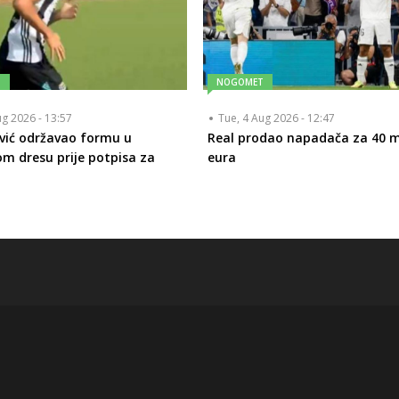
T
NOGOMET
ug 2026 - 13:57
Tue, 4 Aug 2026 - 12:47
vić održavao formu u
Real prodao napadača za 40 m
om dresu prije potpisa za
eura