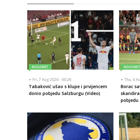
NOGOMET
NOGOME
Fri, 7 Aug 2026 - 00:26
Thu, 6 A
Tabaković ušao s klupe i prvijencem
Borac sa
donio pobjedu Salzburgu (Video)
skandira
pobjedu