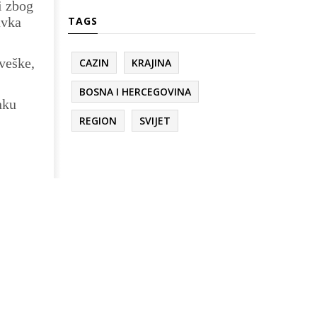
i zbog
avka
TAGS
veške,
CAZIN
KRAJINA
BOSNA I HERCEGOVINA
nku
REGION
SVIJET