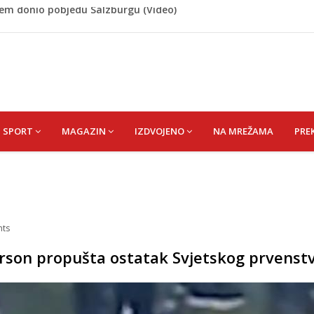
 Rašteli obilježena 31. godišnjica deblokade Unsko-sanskog
re, gradonačelnik Kelna pokrenuo istragu
azina
a: Vatrogasci nadljudskim naporima spriječili veću
cem donio pobjedu Salzburgu (Video)
SPORT
MAGAZIN
IZDVOJENO
NA MREŽAMA
PRE
ts
erson propušta ostatak Svjetskog prvenst