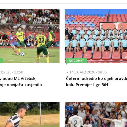
T
NOGOMET
ug 2026 - 22:50
Thu, 6 Aug 2026 - 09:58
vladao ML Vitebsk,
Čeferin odredio ko dijeli pravd
nje navijača zasjenilo
kolu Premijer lige BiH