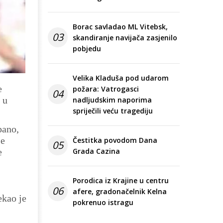
Borac savladao ML Vitebsk,
03
skandiranje navijača zasjenilo
pobjedu
Velika Kladuša pod udarom
e
požara: Vatrogasci
04
 u
nadljudskim naporima
spriječili veću tragediju
pano,
je
Čestitka povodom Dana
05
e
Grada Cazina
Porodica iz Krajine u centru
06
afere, gradonačelnik Kelna
ekao je
pokrenuo istragu