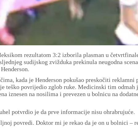
eksikom rezultatom 3:2 izborila plasman u četvrtfinal
posljednjeg sudijskog zvižduka prekinula neugodna scena
n Henderson.
ačima, kada je Henderson pokušao preskočiti reklamni 
je teško povrijedio zglob ruke. Medicinski tim odmah 
rena iznesen na nosilima i prevezen u bolnicu na dodatn
el potvrdio je da prve informacije nisu ohrabrujuće.
iljnoj povredi. Doktor mi je rekao da je on u bolnici – r