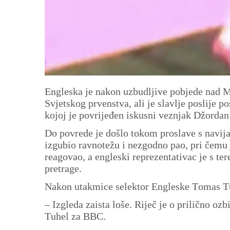
Engleska je nakon uzbudljive pobjede nad M
Svjetskog prvenstva, ali je slavlje poslije 
kojoj je povrijeđen iskusni veznjak Džorda
Do povrede je došlo tokom proslave s navij
izgubio ravnotežu i nezgodno pao, pri čemu 
reagovao, a engleski reprezentativac je s te
pretrage.
Nakon utakmice selektor Engleske Tomas Tuh
– Izgleda zaista loše. Riječ je o prilično ozb
Tuhel za BBC.