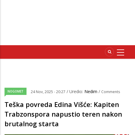
/ Uredio:
Nedim
/
NOGOMET
24 Nov, 2025 - 20:27
Comments
Teška povreda Edina Višće: Kapiten
Trabzonspora napustio teren nakon
brutalnog starta