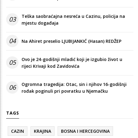
Teška saobraćajna nesreća u Cazinu, policija na
03
mjestu događaja
04
Na Ahiret preselio LJUBIJANKIĆ (Hasan) REDŽEP
Ovo je 24-godišnji mladić koji je izgubio život u
05
rijeci Krivaji kod Zavidovića
Ogromna tragedija: Otac, sin i njihov 16-godišnji
06
rođak poginuli pri povratku u Njemačku
TAGS
CAZIN
KRAJINA
BOSNA I HERCEGOVINA