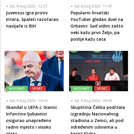
Sat, 8 Aug 2026 - 12:27
Sat, 8 Aug 2026 - 11:47
Juventus igra protiv
Popularni hrvatski
Intera, Spaleti razočarao
YouTuber gledao duel na
navijače iz BiH
Grbavici: Sad vidim zašto
neki kažu prvo Željo, pa
poslije kažu tata
NOGOMET
SPORT
NOGOMET
SPORT
Sat, 8 Aug 2026 - 10:16
Sat, 8 Aug 2026 - 09:38
Skandal u UEFA-i: Gianni
Skupština Čelika podržala
Infantino ljubavnici
izgradnju Nacionalnog
osigurao unapređeno
stadiona u Zenici, ali pod
radno mjesto i visoku
određenim uslovima u
platu
korist kluba