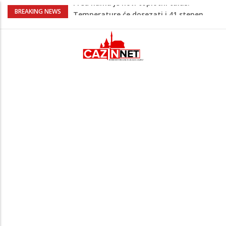
Pojačan saobraćaj i gužve na granicama:
BREAKING NEWS
Na pojedinim prijelazima kolone već od
jutarnjih sati
Teška saobraćajna nesreća u Cazinu,
policija na mjestu događaja
Ovo je 24-godišnji mladić koji je izgubio
život u rijeci Krivaji kod Zavidovića
Na Ahiret preselio LJUBIJANKIĆ (Hasan)
REDŽEP
Pred nama je novi toplotni talas:
Temperature će dosezati i 41 stepen