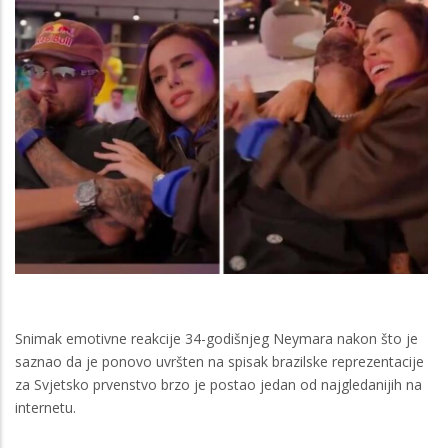
Snimak emotivne reakcije 34-godišnjeg Neymara nakon što je
saznao da je ponovo uvršten na spisak brazilske reprezentacije
za Svjetsko prvenstvo brzo je postao jedan od najgledanijih na
internetu.