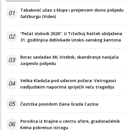
Tabaković ušao s klupe i prvijencem donio pobjedu
01
Salzburgu (Video)
“Pečat slobodi 2026”: U Tržačkoj Rašteli obilježena
02
31. godišnjica deblokade Unsko-sanskog kantona
Borac savladao ML Vitebsk, skandiranje navijača
03
zasjenilo pobjedu
Velika Kladuša pod udarom požara: Vatrogasci
04
nadljudskim naporima spriječili veću tragediju
05
Čestitka povodom Dana Grada Cazina
Porodica iz Krajine u centru afere, gradonačelnik
06
Kelna pokrenuo istragu