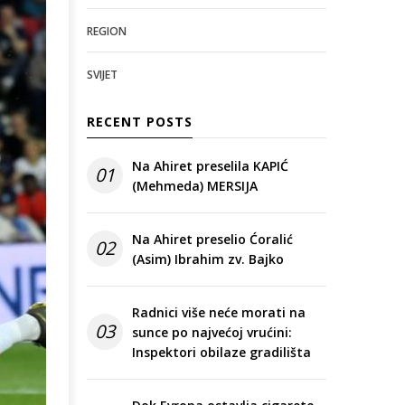
REGION
SVIJET
RECENT POSTS
Na Ahiret preselila KAPIĆ
01
(Mehmeda) MERSIJA
Na Ahiret preselio Ćoralić
02
(Asim) Ibrahim zv. Bajko
Radnici više neće morati na
03
sunce po najvećoj vrućini:
Inspektori obilaze gradilišta