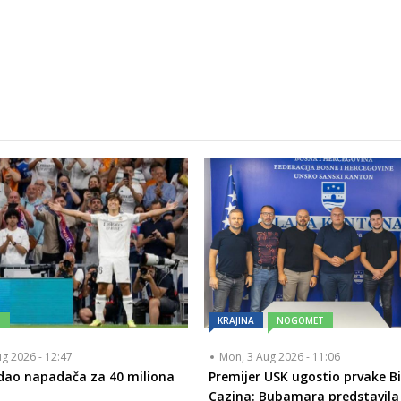
T
KRAJINA
NOGOMET
ug 2026 - 12:47
Mon, 3 Aug 2026 - 11:06
dao napadača za 40 miliona
Premijer USK ugostio prvake Bi
Cazina: Bubamara predstavila