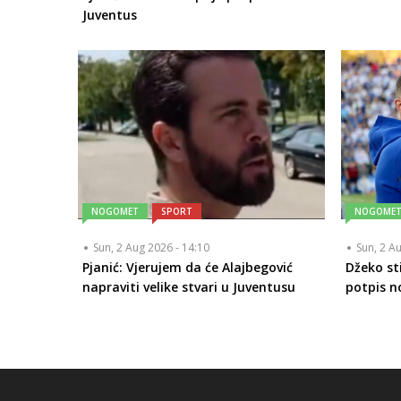
Juventus
NOGOMET
SPORT
NOGOME
Sun, 2 Aug 2026 - 14:10
Sun, 2 A
Pjanić: Vjerujem da će Alajbegović
Džeko st
napraviti velike stvari u Juventusu
potpis n