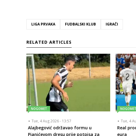
LIGA PRVAKA
FUDBALSKI KLUB
IGRAČI
RELATED ARTICLES
NOGOMET
NOGOME
Tue, 4 Aug 2026 - 13:57
Tue, 4 A
Alajbegović održavao formu u
Real pro
Pjanićevom dresu prije potpisa za
eura