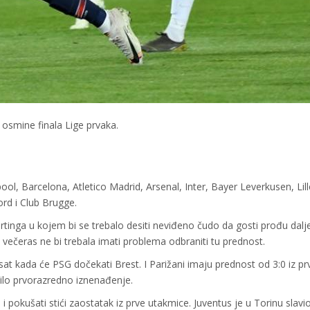
osmine finala Lige prvaka.
ool, Barcelona, Atletico Madrid, Arsenal, Inter, Bayer Leverkusen, Lill
ord i Club Brugge.
inga u kojem bi se trebalo desiti neviđeno čudo da gosti prođu dalje
 večeras ne bi trebala imati problema odbraniti tu prednost.
1 sat kada će PSG dočekati Brest. I Parižani imaju prednost od 3:0 iz p
bilo prvorazredno iznenađenje.
pokušati stići zaostatak iz prve utakmice. Juventus je u Torinu slavio