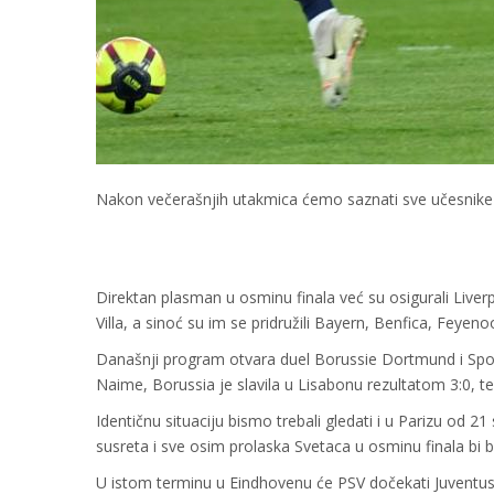
Nakon večerašnjih utakmica ćemo saznati sve učesnike 
Direktan plasman u osminu finala već su osigurali Liverp
Villa, a sinoć su im se pridružili Bayern, Benfica, Feyeno
Današnji program otvara duel Borussie Dortmund i Sport
Naime, Borussia je slavila u Lisabonu rezultatom 3:0, te
Identičnu situaciju bismo trebali gledati i u Parizu od 2
susreta i sve osim prolaska Svetaca u osminu finala bi 
U istom terminu u Eindhovenu će PSV dočekati Juventus i 