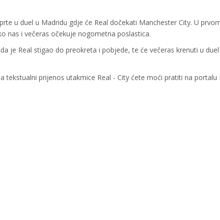
i uprte u duel u Madridu gdje će Real dočekati Manchester City. U prvo
ko nas i večeras očekuje nogometna poslastica.
da je Real stigao do preokreta i pobjede, te će večeras krenuti u duel
 a tekstualni prijenos utakmice Real - City ćete moći pratiti na portalu K