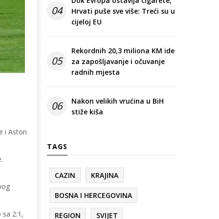
Dok Evropa ostavlja cigarete,
04
Hrvati puše sve više: Treći su u
cijeloj EU
Rekordnih 20,3 miliona KM ide
05
za zapošljavanje i očuvanje
radnih mjesta
Nakon velikih vrućina u BiH
06
stiže kiša
e i Aston
TAGS
.
CAZIN
KRAJINA
rvog
BOSNA I HERCEGOVINA
 sa 2:1,
REGION
SVIJET