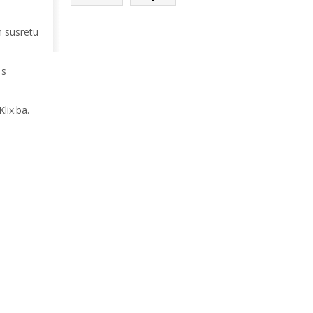
m susretu
 s
lix.ba.