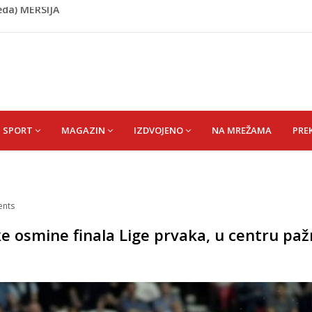
 Ibrahim zv. Bajko
kiša
 zapošljavanje i očuvanje radnih mjesta
ti puše sve više: Treći su u cijeloj EU
eda) MERSIJA
SPORT
MAGAZIN
IZDVOJENO
NA MREŽAMA
PRE
nts
e osmine finala Lige prvaka, u centru paž