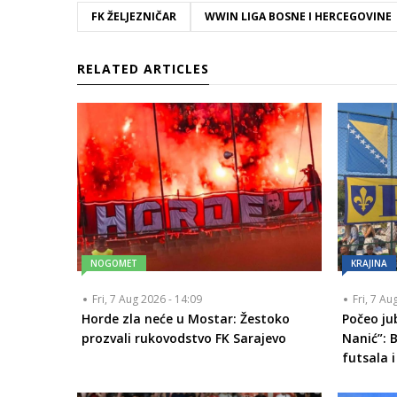
FK ŽELJEZNIČAR
WWIN LIGA BOSNE I HERCEGOVINE
RELATED ARTICLES
NOGOMET
KRAJINA
Fri, 7 Aug 2026 - 14:09
Fri, 7 Au
Horde zla neće u Mostar: Žestoko
Počeo ju
prozvali rukovodstvo FK Sarajevo
Nanić”: 
futsala i