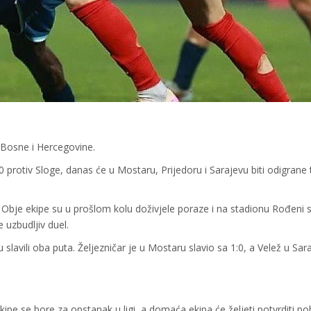
 Bosne i Hercegovine.
protiv Sloge, danas će u Mostaru, Prijedoru i Sarajevu biti odigrane t
r. Obje ekipe su u prošlom kolu doživjele poraze i na stadionu Rođeni 
 uzbudljiv duel.
slavili oba puta. Željezničar je u Mostaru slavio sa 1:0, a Velež u Sar
kipe se bore za opstanak u ligi, a domaća ekipa će željeti potvrditi p