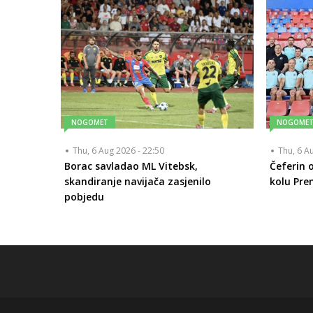
NOGOMET
NOGOME
Thu, 6 Aug 2026 - 22:50
Thu, 6 A
Borac savladao ML Vitebsk,
Čeferin o
skandiranje navijača zasjenilo
kolu Prem
pobjedu