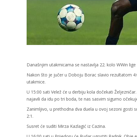
Današnjim utakmicama se nastavlja 22. kolo WWin lige
Nakon što je jučer u Doboju Borac slavio rezultatom 4:0 
utakmice.
U 15:00 sati Velež će u derbiju kola dočekati Željezniča
najavili da idu po tri boda, te nas sasvim sigurno očekuje
Zanimljivo, u prethodna dva duela u ovoj sezoni gosti su 
2:1.
Susret će suditi Mirza Kazlagić iz Cazina.
U 16:00 sati u Prijedoru će Rudar ugostiti Radnik. Obje e