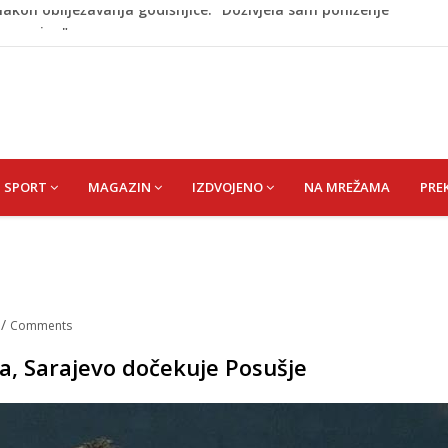
on pada sa tobogana: Vlada šalje avion po njega
tokom dojenja: Izazov s kojim se susreću mnoge mame
 Krajini narednih dana
esla javnost: Supruga ubila muža, poznat identitet
akon obilježavanja godišnjice: "Doživjela sam poniženje
 mom sinu"
SPORT
MAGAZIN
IZDVOJENO
NA MREŽAMA
PRE
n
/
Comments
ola, Sarajevo dočekuje Posušje