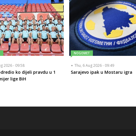
T
NOGOMET
ug 2026 - 09:58
Thu, 6 Aug 2026 - 09:49
dredio ko dijeli pravdu u 1
Sarajevo ipak u Mostaru igra
ijer lige BiH