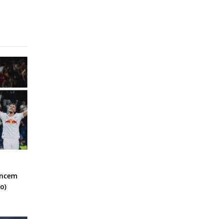
encem
o)