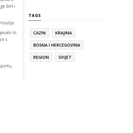
ge BiH i
TAGS
Posušje.
isalo tri
CAZIN
KRAJINA
će s
BOSNA I HERCEGOVINA
REGION
SVIJET
Sportu,