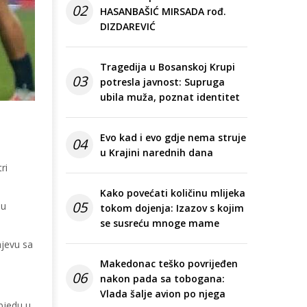
02
HASANBAŠIĆ MIRSADA rođ.
DIZDAREVIĆ
Tragedija u Bosanskoj Krupi
03
potresla javnost: Supruga
ubila muža, poznat identitet
Evo kad i evo gdje nema struje
04
u Krajini narednih dana
ri
Kako povećati količinu mlijeka
05
su
tokom dojenja: Izazov s kojim
se susreću mnoge mame
ajevu sa
Makedonac teško povrijeđen
06
nakon pada sa tobogana:
Vlada šalje avion po njega
objedu u