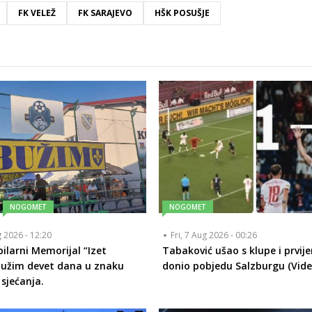
FK VELEŽ
FK SARAJEVO
HŠK POSUŠJE
NOGOMET
NOGOMET
g 2026 - 12:20
Fri, 7 Aug 2026 - 00:26
bilarni Memorijal “Izet
Tabaković ušao s klupe i prvij
Bužim devet dana u znaku
donio pobjedu Salzburgu (Vide
 sjećanja.