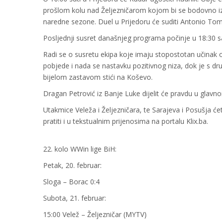
prošlom kolu nad Željezničarom kojom bi se bodovno izj
naredne sezone. Duel u Prijedoru će suditi Antonio Tom
Posljednji susret današnjeg programa počinje u 18:30 sa
Radi se o susretu ekipa koje imaju stopostotan učinak o
pobjede i nada se nastavku pozitivnog niza, dok je s dr
bijelom zastavom stići na Koševo.
Dragan Petrović iz Banje Luke dijelit će pravdu u glav
Utakmice Veleža i Željezničara, te Sarajeva i Posušja ć
pratiti i u tekstualnim prijenosima na portalu Klix.ba.
22. kolo WWin lige BiH:
Petak, 20. februar:
Sloga – Borac 0:4
Subota, 21. februar:
15:00 Velež – Željezničar (MYTV)