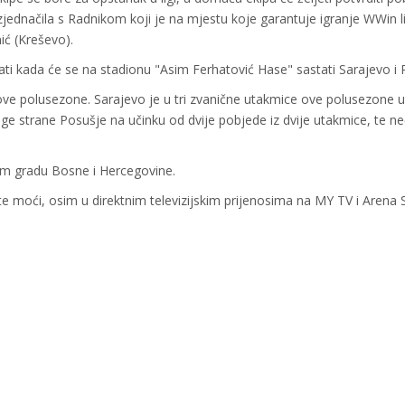
ednačila s Radnikom koji je na mjestu koje garantuje igranje WWin li
ić (Kreševo).
ti kada će se na stadionu "Asim Ferhatović Hase" sastati Sarajevo i 
ve polusezone. Sarajevo je u tri zvanične utakmice ove polusezone up
uge strane Posušje na učinku od dvije pobjede iz dvije utakmice, te ne
nom gradu Bosne i Hercegovine.
ete moći, osim u direktnim televizijskim prijenosima na MY TV i Arena 