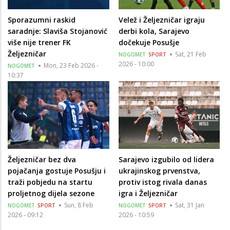
Sporazumni raskid
Velež i Željezničar igraju
saradnje: Slaviša Stojanović
derbi kola, Sarajevo
više nije trener FK
dočekuje Posušje
Željezničar
Sat, 21 Feb
NOGOMET
SPORT
2026 - 10:00
Mon, 23 Feb 2026 -
NOGOMET
10:37
Željezničar bez dva
Sarajevo izgubilo od lidera
pojačanja gostuje Posušju i
ukrajinskog prvenstva,
traži pobjedu na startu
protiv istog rivala danas
proljetnog dijela sezone
igra i Željezničar
Sun, 8 Feb
Sat, 31 Jan
NOGOMET
SPORT
NOGOMET
SPORT
2026 - 09:12
2026 - 10:59