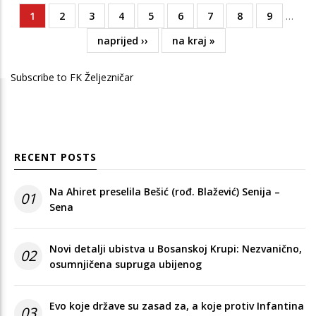
Current
1
Page
2
Page
3
Page
4
Page
5
Page
6
Page
7
Page
8
Page
9
…
Pagination
page
Next
naprijed ››
Last
na kraj »
page
page
Subscribe to FK Željezničar
RECENT POSTS
Na Ahiret preselila Bešić (rođ. Blažević) Senija –
01
Sena
Novi detalji ubistva u Bosanskoj Krupi: Nezvanično,
02
osumnjičena supruga ubijenog
Evo koje države su zasad za, a koje protiv Infantina
03