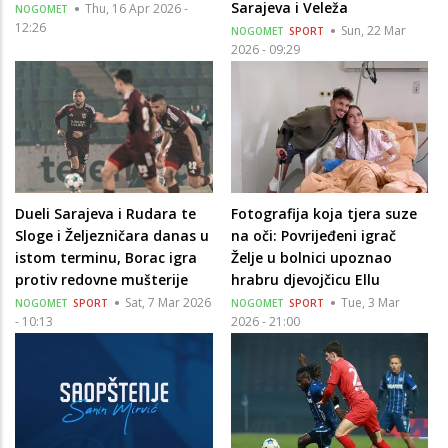
Sarajeva i Veleža
Thu, 16 Apr 2026 -
NOGOMET
12:26
Sun, 22 Mar
NOGOMET
SPORT
2026 - 09:29
Dueli Sarajeva i Rudara te
Fotografija koja tjera suze
Sloge i Željezničara danas u
na oči: Povrijeđeni igrač
istom terminu, Borac igra
Želje u bolnici upoznao
protiv redovne mušterije
hrabru djevojčicu Ellu
Sat, 7 Mar 2026
Tue, 3 Mar
NOGOMET
SPORT
NOGOMET
SPORT
- 10:13
2026 - 21:00