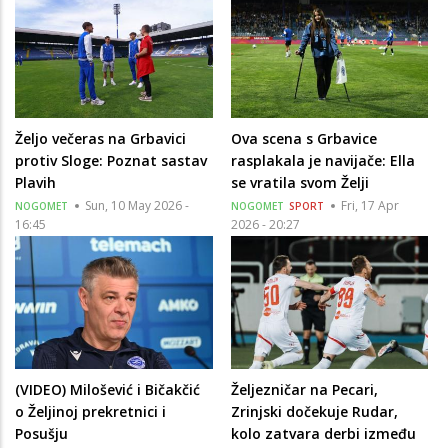
Željo večeras na Grbavici
Ova scena s Grbavice
protiv Sloge: Poznat sastav
rasplakala je navijače: Ella
Plavih
se vratila svom Želji
Sun, 10 May 2026 -
Fri, 17 Apr
NOGOMET
NOGOMET
SPORT
16:45
2026 - 20:27
(VIDEO) Milošević i Bičakčić
Željezničar na Pecari,
o Željinoj prekretnici i
Zrinjski dočekuje Rudar,
Posušju
kolo zatvara derbi između