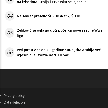
na izborima: Srbija i Hrvatska se izjasnile
04
Na Ahiret preselio ŠUPUK (Refik) ŠEFIK
Zeljković se oglasio uoči početka nove sezone Wwin
05
lige
Prvi put u više od 40 godina: Saudijska Arabija već
06
mjesec nije izvezla naftu u SAD
FOOTER
Privacy policy
Data deletion