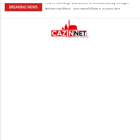
Na Ahiret preselila Bešić (rođ. Blažević)
BREAKING NEWS
Senija – Sena
Na Ahiret preselio ŠUPUK (Refik) ŠEFIK
Evo koje države su zasad za, a koje
protiv Infantina na izborima: Srbija i
Hrvatska se izjasnile
Majka Izeta Nanića progovorila nakon
obilježavanja godišnjice: "Doživjela sam
poniženje na mjestu gdje se odaje
počast mom sinu"
Novi detalji ubistva u Bosanskoj Krupi:
Nezvanično, osumnjičena supruga
ubijenog