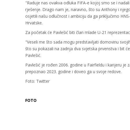
"Raduje nas ovakva odluka FIFA-e kojoj smo se i nadali
rješenje. Drago nam je, naravno, što su Anthony i njegov
osjetili našu odlučnost i ambiciju da ga priključimo HNS
Hrvatske.
Za početak će Pavlešić biti član mlade U-21 reprezentac
"Veseli me što sada mogu predstavljati domovinu svojih
što su pokazali na zadnja dva svjetska prvenstva i bit će
Pavlešić.
Pavlešić je rođen 2006. godine u Fairfieldu i karijeru j
prepoznao 2023. godine i doveo ga u svoje redove.
Foto: Twitter
FOTO