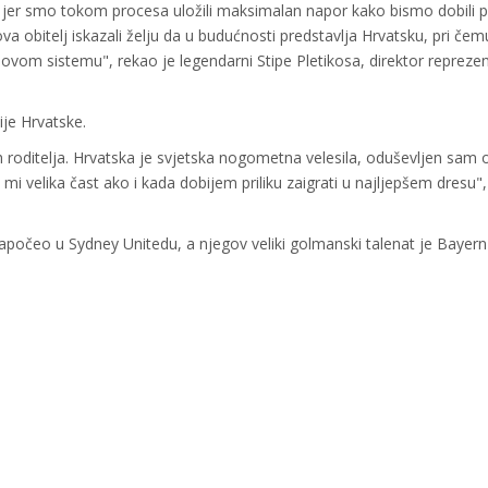
 jer smo tokom procesa uložili maksimalan napor kako bismo dobili p
a obitelj iskazali želju da u budućnosti predstavlja Hrvatsku, pri čem
-ovom sistemu", rekao je legendarni Stipe Pletikosa, direktor reprezen
ije Hrvatske.
 roditelja. Hrvatska je svjetska nogometna velesila, oduševljen sam
 mi velika čast ako i kada dobijem priliku zaigrati u najljepšem dresu",
e započeo u Sydney Unitedu, a njegov veliki golmanski talenat je Bayern