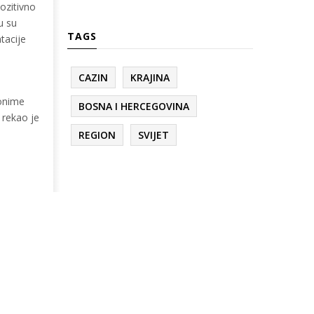
ozitivno
u su
TAGS
tacije
CAZIN
KRAJINA
 onime
BOSNA I HERCEGOVINA
 rekao je
REGION
SVIJET