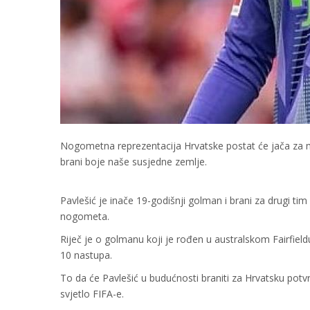
Nogometna reprezentacija Hrvatske postat će jača za m
brani boje naše susjedne zemlje.
Pavlešić je inače 19-godišnji golman i brani za drugi t
nogometa.
Riječ je o golmanu koji je rođen u australskom Fairfieldu
10 nastupa.
To da će Pavlešić u budućnosti braniti za Hrvatsku potv
svjetlo FIFA-e.