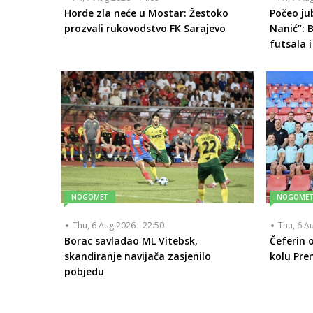
Horde zla neće u Mostar: Žestoko
Počeo ju
prozvali rukovodstvo FK Sarajevo
Nanić”: 
futsala i
NOGOMET
NOGOME
Thu, 6 Aug 2026 - 22:50
Thu, 6 A
Borac savladao ML Vitebsk,
Čeferin o
skandiranje navijača zasjenilo
kolu Prem
pobjedu