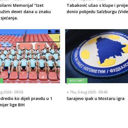
bilarni Memorijal “Izet
Tabaković ušao s klupe i prvij
Bužim devet dana u znaku
donio pobjedu Salzburgu (Vide
 sjećanja.
T
NOGOMET
ug 2026 - 09:58
Thu, 6 Aug 2026 - 09:49
dredio ko dijeli pravdu u 1
Sarajevo ipak u Mostaru igra
ijer lige BiH