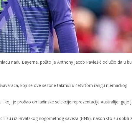
ladu nadu Bayerna, pošto je Anthony Jacob Pavlešić odlučio da u bu
im Bavaraca, koji se ove sezone takmiči u četvrtom rangu njemačkog
 i koji je prošao omladinske selekcije reprezentacije Australije, gdje 
rdili su i iz Hrvatskog nogometnog saveza (HNS), nakon što su dobili 