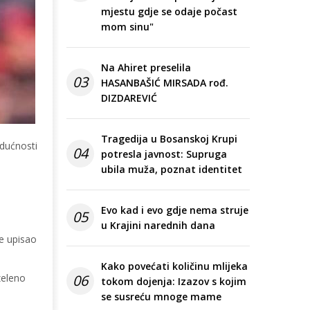
mjestu gdje se odaje počast
mom sinu"
Na Ahiret preselila
03
HASANBAŠIĆ MIRSADA rođ.
DIZDAREVIĆ
Tragedija u Bosanskoj Krupi
dućnosti
04
potresla javnost: Supruga
ubila muža, poznat identitet
Evo kad i evo gdje nema struje
05
u Krajini narednih dana
je upisao
Kako povećati količinu mlijeka
zeleno
06
tokom dojenja: Izazov s kojim
se susreću mnoge mame