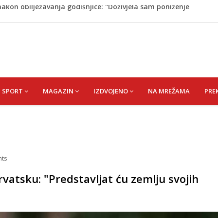
dijska Arabija već mjesec nije izvezla naftu u SAD
on pada sa tobogana: Vlada šalje avion po njega
tokom dojenja: Izazov s kojim se susreću mnoge mame
 Krajini narednih dana
akon obilježavanja godišnjice: "Doživjela sam poniženje
 mom sinu"
SPORT
MAGAZIN
IZDVOJENO
NA MREŽAMA
PRE
ts
vatsku: "Predstavljat ću zemlju svojih