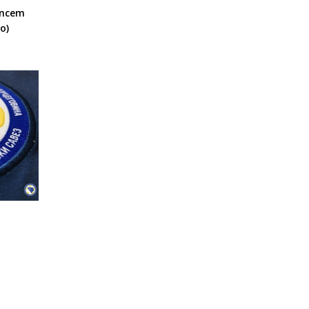
encem
o)