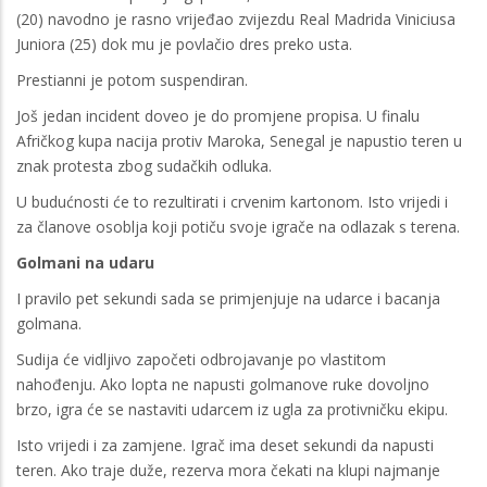
(20) navodno je rasno vrijeđao zvijezdu Real Madrida Viniciusa
Juniora (25) dok mu je povlačio dres preko usta.
Prestianni je potom suspendiran.
Još jedan incident doveo je do promjene propisa. U finalu
Afričkog kupa nacija protiv Maroka, Senegal je napustio teren u
znak protesta zbog sudačkih odluka.
U budućnosti će to rezultirati i crvenim kartonom. Isto vrijedi i
za članove osoblja koji potiču svoje igrače na odlazak s terena.
Golmani na udaru
I pravilo pet sekundi sada se primjenjuje na udarce i bacanja
golmana.
Sudija će vidljivo započeti odbrojavanje po vlastitom
nahođenju. Ako lopta ne napusti golmanove ruke dovoljno
brzo, igra će se nastaviti udarcem iz ugla za protivničku ekipu.
Isto vrijedi i za zamjene. Igrač ima deset sekundi da napusti
teren. Ako traje duže, rezerva mora čekati na klupi najmanje