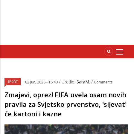
/ Uredio:
SaraM.
/
SPORT
02 Jun, 2026 - 16:40
Comments
Zmajevi, oprez! FIFA uvela osam novih
pravila za Svjetsko prvenstvo, 'sijevat'
će kartoni i kazne