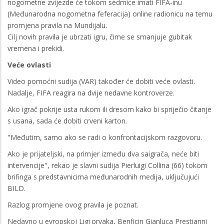
nogometne zvijezde će tokom sedmice imati FIFA-inu
(Međunarodna nogometna feferacija) online radionicu na temu
promjena pravila na Mundijalu.
Cilj novih pravila je ubrzati igru, čime se smanjuje gubitak
vremena i prekidi.
Veće ovlasti
Video pomoćni sudija (VAR) također će dobiti veće ovlasti.
Nadalje, FIFA reagira na dvije nedavne kontroverze.
Ako igrač pokrije usta rukom ili dresom kako bi spriječio čitanje
s usana, sada će dobiti crveni karton.
"Međutim, samo ako se radi o konfrontacijskom razgovoru.
Ako je prijateljski, na primjer između dva saigrača, neće biti
intervencije", rekao je slavni sudija Pierluigi Collina (66) tokom
brifinga s predstavnicima međunarodnih medija, uključujući
BILD.
Razlog promjene ovog pravila je poznat.
Nedavno u evropskoj Ligi prvaka, Benficin Gianluca Prestianni