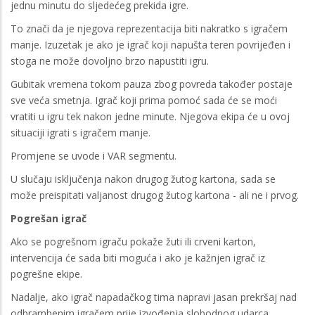
jednu minutu do sljedećeg prekida igre.
To znači da je njegova reprezentacija biti nakratko s igračem
manje. Izuzetak je ako je igrač koji napušta teren povrijeđen i
stoga ne može dovoljno brzo napustiti igru.
Gubitak vremena tokom pauza zbog povreda također postaje
sve veća smetnja. Igrač koji prima pomoć sada će se moći
vratiti u igru ​​tek nakon jedne minute. Njegova ekipa će u ovoj
situaciji igrati s igračem manje.
Promjene se uvode i VAR segmentu.
U slučaju isključenja nakon drugog žutog kartona, sada se
može preispitati valjanost drugog žutog kartona - ali ne i prvog.
Pogrešan igrač
Ako se pogrešnom igraču pokaže žuti ili crveni karton,
intervencija će sada biti moguća i ako je kažnjen igrač iz
pogrešne ekipe.
Nadalje, ako igrač napadačkog tima napravi jasan prekršaj nad
odbrambenim igračem prije izvođenja slobodnog udarca,