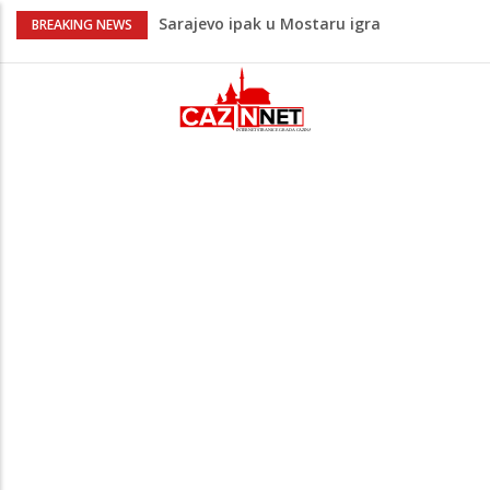
Sarajevo ipak u Mostaru igra
BREAKING NEWS
Čeferin odredio ko dijeli pravdu u 1 kolu
Premijer lige BiH
Lepa Brena pala na koncertu u Budvi
nakon kultnog zamaha nogom: "Nisi bio
na njenom koncertu ako nije pala"
Na Ahiret preselio BEKTAŠEVIĆ (HUSEIN)
HUSEIN-BEKTAŠ
Bingo Group i ove godine otvara vrata
VIP događaja građanima