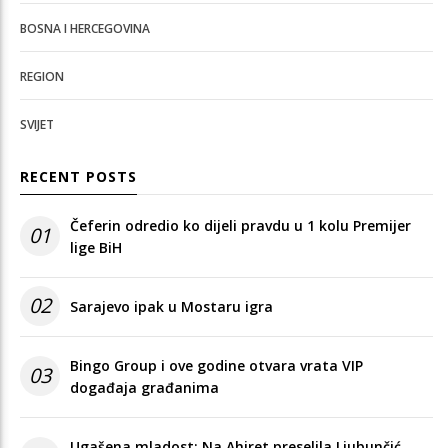
BOSNA I HERCEGOVINA
REGION
SVIJET
RECENT POSTS
Čeferin odredio ko dijeli pravdu u 1 kolu Premijer
01
lige BiH
02
Sarajevo ipak u Mostaru igra
Bingo Group i ove godine otvara vrata VIP
03
događaja građanima
Ugašena mladost: Na Ahiret preselila Ljubunčić