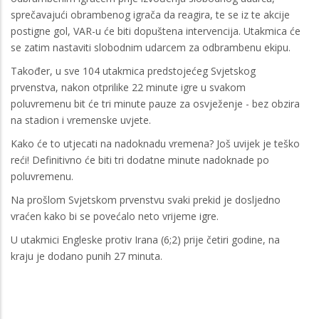
sprečavajući obrambenog igrača da reagira, te se iz te akcije
postigne gol, VAR-u će biti dopuštena intervencija. Utakmica će
se zatim nastaviti slobodnim udarcem za odbrambenu ekipu.
Također, u sve 104 utakmica predstojećeg Svjetskog
prvenstva, nakon otprilike 22 minute igre u svakom
poluvremenu bit će tri minute pauze za osvježenje - bez obzira
na stadion i vremenske uvjete.
Kako će to utjecati na nadoknadu vremena? Još uvijek je teško
reći! Definitivno će biti tri dodatne minute nadoknade po
poluvremenu.
Na prošlom Svjetskom prvenstvu svaki prekid je dosljedno
vraćen kako bi se povećalo neto vrijeme igre.
U utakmici Engleske protiv Irana (6;2) prije četiri godine, na
kraju je dodano punih 27 minuta.