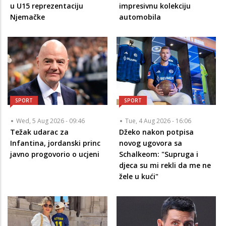
u U15 reprezentaciju
impresivnu kolekciju
Njemačke
automobila
SPORT
SPORT
Wed, 5 Aug 2026 - 09:46
Tue, 4 Aug 2026 - 16:06
Težak udarac za
Džeko nakon potpisa
Infantina, jordanski princ
novog ugovora sa
javno progovorio o ucjeni
Schalkeom: "Supruga i
djeca su mi rekli da me ne
žele u kući"