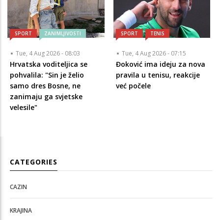
SPORT
ZANIMLJIVOSTI
SPORT
TENIS
Tue, 4 Aug 2026 - 08:03
Tue, 4 Aug 2026 - 07:15
Hrvatska voditeljica se
Đoković ima ideju za nova
pohvalila: "Sin je želio
pravila u tenisu, reakcije
samo dres Bosne, ne
već počele
zanimaju ga svjetske
velesile"
CATEGORIES
CAZIN
KRAJINA