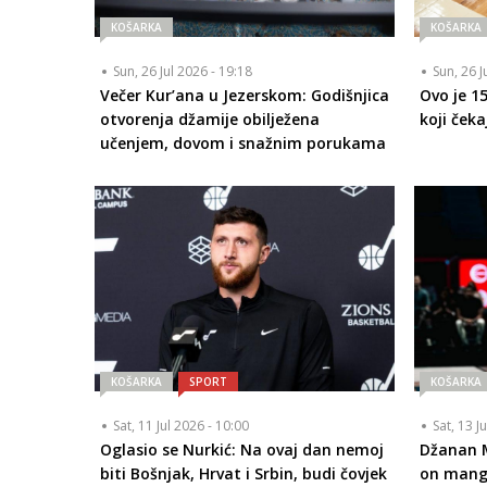
KOŠARKA
KOŠARKA
Sun, 26 Jul 2026 - 19:18
Sun, 26 J
Večer Kur’ana u Jezerskom: Godišnjica
Ovo je 1
otvorenja džamije obilježena
koji čeka
učenjem, dovom i snažnim porukama
KOŠARKA
SPORT
KOŠARKA
Sat, 11 Jul 2026 - 10:00
Sat, 13 J
Oglasio se Nurkić: Na ovaj dan nemoj
Džanan M
biti Bošnjak, Hrvat i Srbin, budi čovjek
on mangu