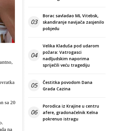
Borac savladao ML Vitebsk,
03
skandiranje navijača zasjenilo
pobjedu
Velika Kladuša pod udarom
požara: Vatrogasci
04
nadljudskim naporima
antno,
spriječili veću tragediju
povratka
Čestitka povodom Dana
05
Grada Cazina
an sa 20
Porodica iz Krajine u centru
06
afere, gradonačelnik Kelna
pokrenuo istragu
o.
ada na