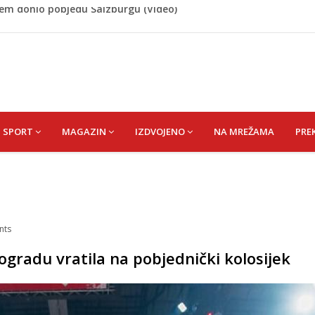
 Rašteli obilježena 31. godišnjica deblokade Unsko-sanskog
re, gradonačelnik Kelna pokrenuo istragu
azina
a: Vatrogasci nadljudskim naporima spriječili veću
cem donio pobjedu Salzburgu (Video)
SPORT
MAGAZIN
IZDVOJENO
NA MREŽAMA
PRE
nts
gradu vratila na pobjednički kolosijek