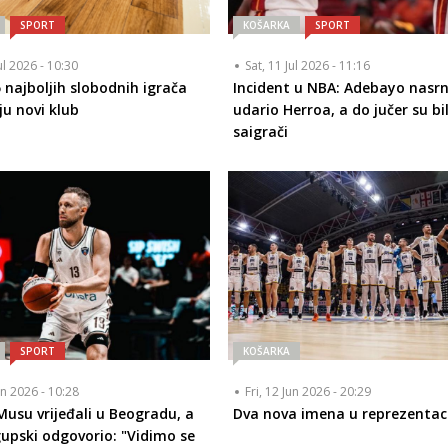
SPORT
KOŠARKA
SPORT
ul 2026 - 10:30
Sat, 11 Jul 2026 - 11:16
5 najboljih slobodnih igrača
Incident u NBA: Adebayo nasrn
ju novi klub
udario Herroa, a do jučer su bil
saigrači
SPORT
KOŠARKA
un 2026 - 10:28
Fri, 12 Jun 2026 - 20:29
usu vrijeđali u Beogradu, a
Dva nova imena u reprezentaci
pski odgovorio: "Vidimo se