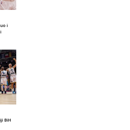
uo i
i
ji BiH