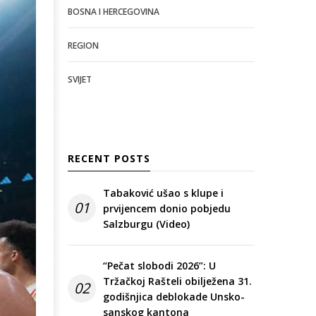
BOSNA I HERCEGOVINA
REGION
SVIJET
RECENT POSTS
Tabaković ušao s klupe i
01
prvijencem donio pobjedu
Salzburgu (Video)
“Pečat slobodi 2026”: U
Tržačkoj Rašteli obilježena 31.
02
godišnjica deblokade Unsko-
sanskog kantona