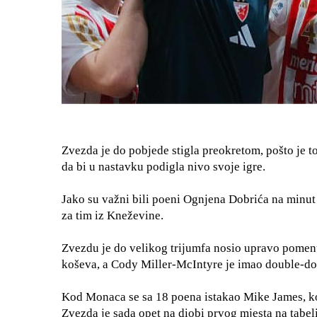
Zvezda je do pobjede stigla preokretom, pošto je 
da bi u nastavku podigla nivo svoje igre.
Jako su važni bili poeni Ognjena Dobrića na minut i
za tim iz Kneževine.
Zvezdu je do velikog trijumfa nosio upravo pomenut
koševa, a Cody Miller-McIntyre je imao double-doub
Kod Monaca se sa 18 poena istakao Mike James, koj
Zvezda je sada opet na diobi prvog mjesta na tabe