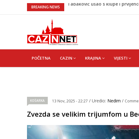
“Pečat slobodi 2026”: U Tržačkoj
BREAKING NEWS
kantona
Porodica iz Krajine u centru afe
Čestitka povodom Dana Grada C
Velika Kladuša pod udarom požar
tragediju
Tabaković ušao s klupe i prvijen
MAIN
NAVIGATION
POČETNA
CAZIN
KRAJINA
VIJESTI
/ Uredio:
Nedim
/
KOŠARKA
13 Nov, 2025 - 22:27
Comme
Zvezda se velikim trijumfom u Beo