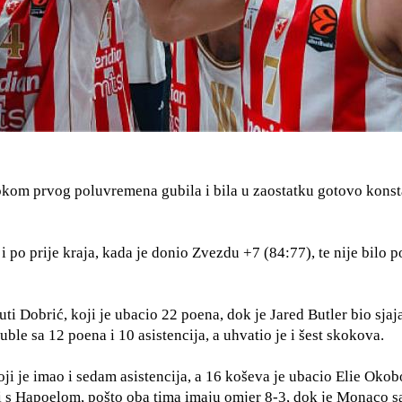
tokom prvog poluvremena gubila i bila u zaostatku gotovo konst
 po prije kraja, kada je donio Zvezdu +7 (84:77), te nije bilo 
i Dobrić, koji je ubacio 22 poena, dok je Jared Butler bio sjaj
le sa 12 poena i 10 asistencija, a uhvatio je i šest skokova.
i je imao i sedam asistencija, a 16 koševa je ubacio Elie Okob
li s Hapoelom, pošto oba tima imaju omjer 8-3, dok je Monaco s