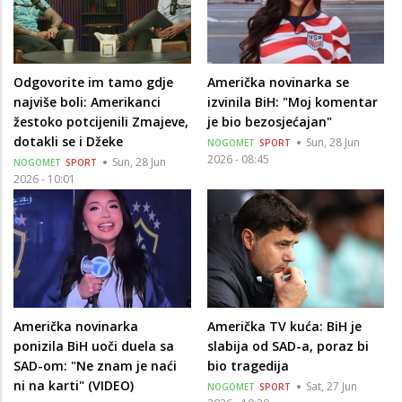
Odgovorite im tamo gdje
Američka novinarka se
najviše boli: Amerikanci
izvinila BiH: "Moj komentar
žestoko potcijenili Zmajeve,
je bio bezosjećajan"
dotakli se i Džeke
Sun, 28 Jun
NOGOMET
SPORT
2026 - 08:45
Sun, 28 Jun
NOGOMET
SPORT
2026 - 10:01
Američka novinarka
Američka TV kuća: BiH je
ponizila BiH uoči duela sa
slabija od SAD-a, poraz bi
SAD-om: "Ne znam je naći
bio tragedija
ni na karti" (VIDEO)
Sat, 27 Jun
NOGOMET
SPORT