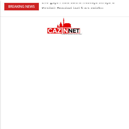
Ušao u dvorište i nasrnuo na 30-
BREAKING NEWS
godišnjakinju: Suprug ga savladao i
zadržao do dolaska policije
Krajina: Teška saobraćajna nesreća,
vozilo završilo na krovu – policija i Hitna
pomoć na terenu
Green Coast dovodi Nammos Hotels &
Resorts u Albaniju: Na Albanskoj rivijeri
nastaje nova lifestyle destinacija
Jutro donijelo velike gužve: Kolone na
brojnim graničnim prelazima širom BiH
Evo gdje i kad sutra nestaje struja u
Krajini: Provjeri jesi li na spisku