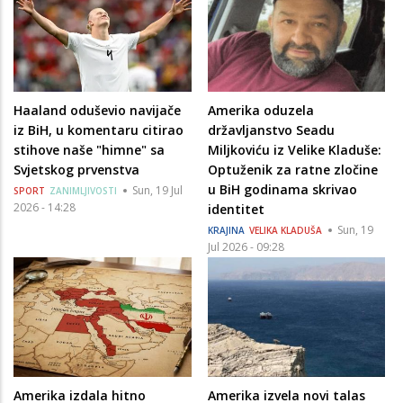
Haaland oduševio navijače
Amerika oduzela
iz BiH, u komentaru citirao
državljanstvo Seadu
stihove naše "himne" sa
Miljkoviću iz Velike Kladuše:
Svjetskog prvenstva
Optuženik za ratne zločine
u BiH godinama skrivao
Sun, 19 Jul
SPORT
ZANIMLJIVOSTI
2026 - 14:28
identitet
Sun, 19
KRAJINA
VELIKA KLADUŠA
Jul 2026 - 09:28
Amerika izdala hitno
Amerika izvela novi talas