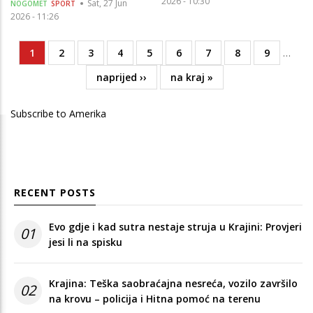
2026 - 10:30
Sat, 27 Jun
NOGOMET
SPORT
2026 - 11:26
Current
1
Page
2
Page
3
Page
4
Page
5
Page
6
Page
7
Page
8
Page
9
…
Pagination
page
Next
naprijed ››
Last
na kraj »
page
page
Subscribe to Amerika
RECENT POSTS
Evo gdje i kad sutra nestaje struja u Krajini: Provjeri
01
jesi li na spisku
Krajina: Teška saobraćajna nesreća, vozilo završilo
02
na krovu – policija i Hitna pomoć na terenu