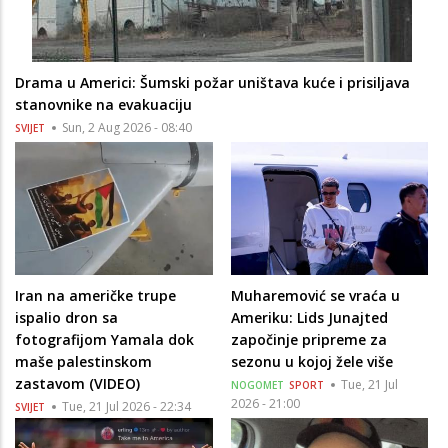
Drama u Americi: Šumski požar uništava kuće i prisiljava
stanovnike na evakuaciju
Sun, 2 Aug 2026 - 08:40
SVIJET
Iran na američke trupe
Muharemović se vraća u
ispalio dron sa
Ameriku: Lids Junajted
fotografijom Yamala dok
započinje pripreme za
maše palestinskom
sezonu u kojoj žele više
zastavom (VIDEO)
Tue, 21 Jul
NOGOMET
SPORT
2026 - 21:00
Tue, 21 Jul 2026 - 22:34
SVIJET