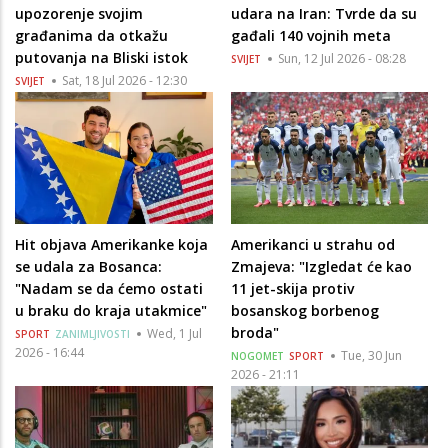
upozorenje svojim
udara na Iran: Tvrde da su
građanima da otkažu
gađali 140 vojnih meta
putovanja na Bliski istok
Sun, 12 Jul 2026 - 08:28
SVIJET
Sat, 18 Jul 2026 - 12:30
SVIJET
Hit objava Amerikanke koja
Amerikanci u strahu od
se udala za Bosanca:
Zmajeva: "Izgledat će kao
"Nadam se da ćemo ostati
11 jet-skija protiv
u braku do kraja utakmice"
bosanskog borbenog
broda"
Wed, 1 Jul
SPORT
ZANIMLJIVOSTI
2026 - 16:44
Tue, 30 Jun
NOGOMET
SPORT
2026 - 21:11