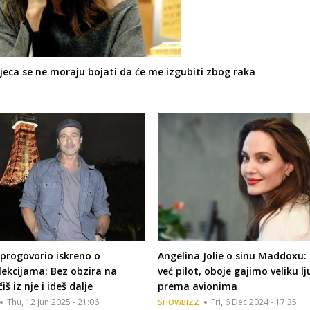
a djeca se ne moraju bojati da će me izgubiti zbog raka
 progovorio iskreno o
Angelina Jolie o sinu Maddoxu: 
lekcijama: Bez obzira na
već pilot, oboje gajimo veliku l
iš iz nje i ideš dalje
prema avionima
Thu, 12 Jun 2025 - 21:06
Fri, 6 Dec 2024 - 17:35
SHOWBIZZ