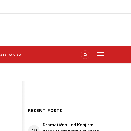
KO GRANICA
RECENT POSTS
Dramatično kod Konjica:
01