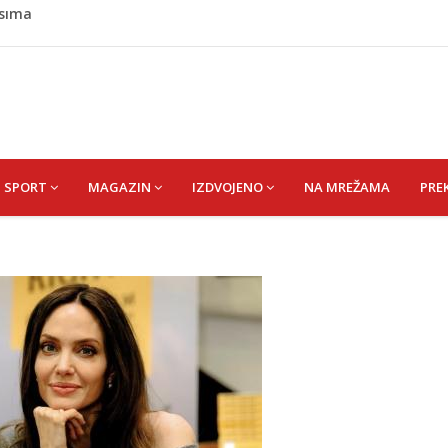
e širi prema kućama, dva helikoptera gase vatru
anić”: Bužim devet dana u znaku futsala i sjećanja.
no uvođenje sankcija političarima u RS-u
de postaje Naše mjesto - Bingo Ljetno kino Tuzla
Asima
SPORT
MAGAZIN
IZDVOJENO
NA MREŽAMA
PRE