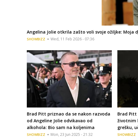
Angelina Jolie otkrila zašto voli svoje ožiljke: Moj
Wed, 11 Feb 2026 - 07:36
SHOWBIZZ
Brad Pitt priznao da se nakon razvoda
Brad Pitt
od Angeline Jolie odvikavao od
životnim 
alkohola: Bio sam na koljenima
grešku, uč
Mon, 23 Jun 2025 - 21:32
SHOWBIZZ
SHOWBIZZ