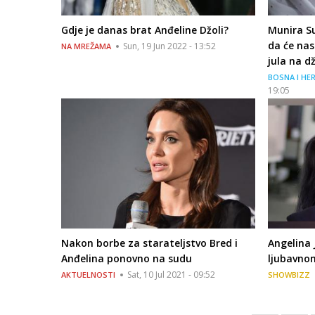
Gdje je danas brat Anđeline Džoli?
Munira Su
da će nas
Sun, 19 Jun 2022 - 13:52
NA MREŽAMA
jula na d
BOSNA I HE
19:05
Nakon borbe za starateljstvo Bred i
Angelina 
Anđelina ponovno na sudu
ljubavno
Sat, 10 Jul 2021 - 09:52
AKTUELNOSTI
SHOWBIZZ