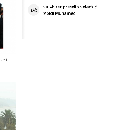
Na Ahiret preselio Veladžić
06
(Abid) Muhamed
se i