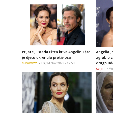
Prijatelji Brada Pitta krive Angelinu što
Angelia J
je djecu okrenula protiv oca
zgrabio z
drugo uda
Fri, 24 Nov 2023 - 12:53
SHOWBIZZ
We
SVIJET