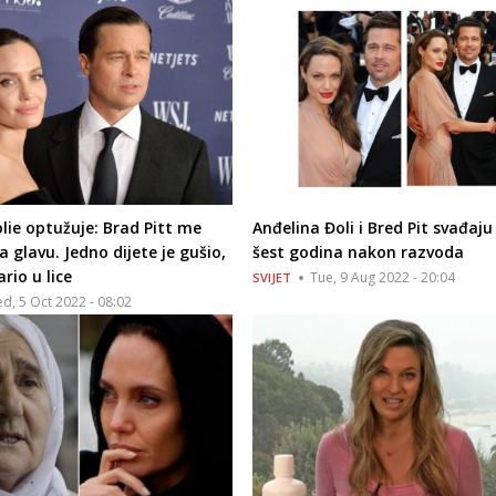
olie optužuje: Brad Pitt me
Anđelina Đoli i Bred Pit svađaju 
a glavu. Jedno dijete je gušio,
šest godina nakon razvoda
rio u lice
Tue, 9 Aug 2022 - 20:04
SVIJET
d, 5 Oct 2022 - 08:02