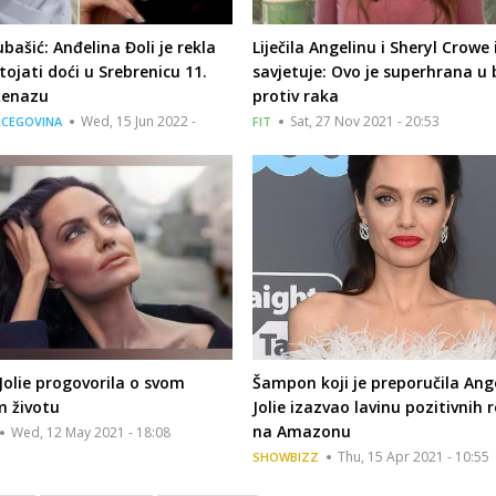
bašić: Anđelina Đoli je rekla
Liječila Angelinu i Sheryl Crowe 
tojati doći u Srebrenicu 11.
savjetuje: Ovo je superhrana u 
ženazu
protiv raka
Wed, 15 Jun 2022 -
Sat, 27 Nov 2021 - 20:53
RCEGOVINA
FIT
Jolie progovorila o svom
Šampon koji je preporučila Ang
m životu
Jolie izazvao lavinu pozitivnih 
na Amazonu
Wed, 12 May 2021 - 18:08
Thu, 15 Apr 2021 - 10:55
SHOWBIZZ