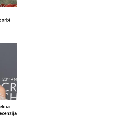
i
borbi
elina
recenzija