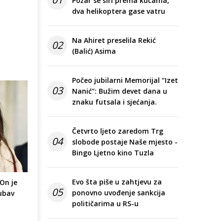
Požar se širi prema kućama,
dva helikoptera gase vatru
Na Ahiret preselila Rekić
02
(Balić) Asima
Počeo jubilarni Memorijal “Izet
03
Nanić”: Bužim devet dana u
znaku futsala i sjećanja.
Četvrto ljeto zaredom Trg
04
slobode postaje Naše mjesto -
Bingo Ljetno kino Tuzla
Evo šta piše u zahtjevu za
On je
05
ponovno uvođenje sankcija
jubav
političarima u RS-u