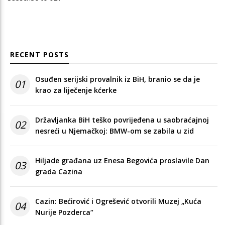
RECENT POSTS
Osuđen serijski provalnik iz BiH, branio se da je
01
krao za liječenje kćerke
Državljanka BiH teško povrijeđena u saobraćajnoj
02
nesreći u Njemačkoj: BMW-om se zabila u zid
Hiljade građana uz Enesa Begovića proslavile Dan
03
grada Cazina
Cazin: Bećirović i Ogrešević otvorili Muzej „Kuća
04
Nurije Pozderca“