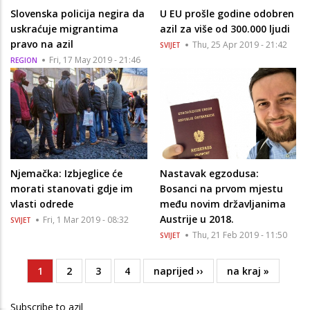
Slovenska policija negira da
U EU prošle godine odobren
uskraćuje migrantima
azil za više od 300.000 ljudi
pravo na azil
Thu, 25 Apr 2019 - 21:42
SVIJET
Fri, 17 May 2019 - 21:46
REGION
Njemačka: Izbjeglice će
Nastavak egzodusa:
morati stanovati gdje im
Bosanci na prvom mjestu
vlasti odrede
među novim državljanima
Austrije u 2018.
Fri, 1 Mar 2019 - 08:32
SVIJET
Thu, 21 Feb 2019 - 11:50
SVIJET
Current
1
Page
2
Page
3
Page
4
Next
naprijed ››
Last
na kraj »
Pagination
page
page
page
Subscribe to azil