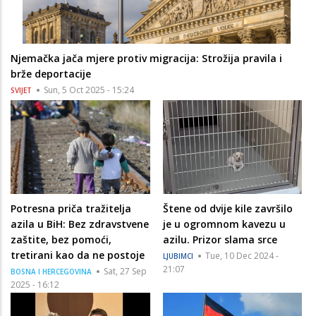
Njemačka jača mjere protiv migracija: Strožija pravila i
brže deportacije
Sun, 5 Oct 2025 - 15:24
SVIJET
Potresna priča tražitelja
Štene od dvije kile završilo
azila u BiH: Bez zdravstvene
je u ogromnom kavezu u
zaštite, bez pomoći,
azilu. Prizor slama srce
tretirani kao da ne postoje
Tue, 10 Dec 2024 -
LJUBIMCI
21:07
Sat, 27 Sep
BOSNA I HERCEGOVINA
2025 - 16:12