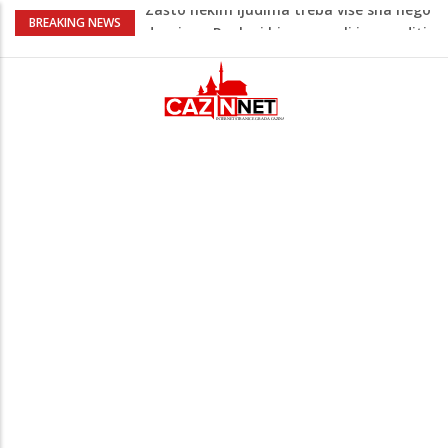
Barbarez o igračima iz dijaspore: Da su
BREAKING NEWS
odabrali drugu reprezentaciju onda bi
"birali", a ne pripadali
Cazin: Bećirović i Ogrešević otvorili Muzej
„Kuća Nurije Pozderca“
Hiljade građana uz Enesa Begovića
proslavile Dan grada Cazina
Državljanka BiH teško povrijeđena u
saobraćajnoj nesreći u Njemačkoj: BMW-
om se zabila u zid
Zašto nekim ljudima treba više sna nego
drugima: Razlozi bi vas mogli iznenaditi