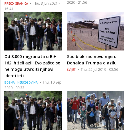
2020 - 21:56
Thu, 3 Jun 2021 -
PREKO GRANICA
15:41
Od 8.000 migranata u BiH
Sud blokirao novu mjeru
162 ih želi azil: Evo zašto se
Donalda Trumpa o azilu
ne mogu utvrditi njihovi
Thu, 25 Jul 2019 - 08:56
SVIJET
identiteti
Thu, 10 Sep
BOSNA I HERCEGOVINA
2020 - 09:33