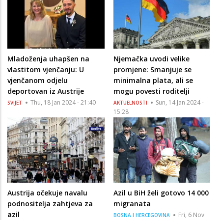
Mladoženja uhapšen na
Njemačka uvodi velike
vlastitom vjenčanju: U
promjene: Smanjuje se
vjenčanom odjelu
minimalna plata, ali se
deportovan iz Austrije
mogu povesti roditelji
Thu, 18 Jan 2024 - 21:40
Sun, 14 Jan 2024 -
SVIJET
AKTUELNOSTI
15:28
Austrija očekuje navalu
Azil u BiH želi gotovo 14 000
podnositelja zahtjeva za
migranata
azil
Fri, 6 Nov
BOSNA I HERCEGOVINA