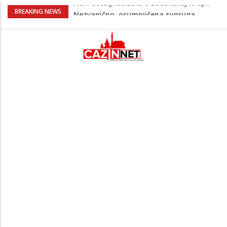
Na Ahiret preselila Bešić (rođ. Blažević)
BREAKING NEWS
Senija – Sena
Na Ahiret preselio ŠUPUK (Refik) ŠEFIK
Evo koje države su zasad za, a koje
protiv Infantina na izborima: Srbija i
Hrvatska se izjasnile
Majka Izeta Nanića progovorila nakon
obilježavanja godišnjice: "Doživjela sam
poniženje na mjestu gdje se odaje
počast mom sinu"
Novi detalji ubistva u Bosanskoj Krupi:
Nezvanično, osumnjičena supruga
ubijenog