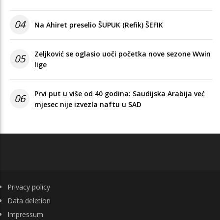
04
Na Ahiret preselio ŠUPUK (Refik) ŠEFIK
Zeljković se oglasio uoči početka nove sezone Wwin
05
lige
Prvi put u više od 40 godina: Saudijska Arabija već
06
mjesec nije izvezla naftu u SAD
FOOTER
Privacy policy
Data deletion
Impressum