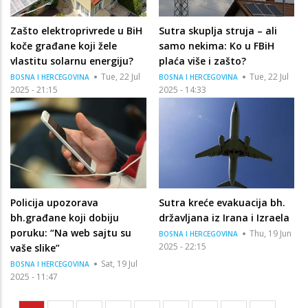
Zašto elektroprivrede u BiH
Sutra skuplja struja – ali
koče građane koji žele
samo nekima: Ko u FBiH
vlastitu solarnu energiju?
plaća više i zašto?
Tue, 22 Jul
Tue, 22 Jul
BOSNA I HERCEGOVINA
BOSNA I HERCEGOVINA
2025 - 21:15
2025 - 14:33
Policija upozorava
Sutra kreće evakuacija bh.
bh.građane koji dobiju
državljana iz Irana i Izraela
poruku: “Na web sajtu su
Thu, 19 Jun
BOSNA I HERCEGOVINA
2025 - 22:15
vaše slike”
Sat, 19 Jul
BOSNA I HERCEGOVINA
2025 - 11:47