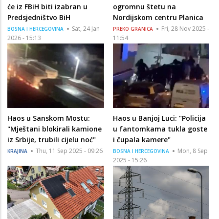
će iz FBiH biti izabran u
ogromnu štetu na
Predsjedništvo BiH
Nordijskom centru Planica
Sat, 24 Jan
Fri, 28 Nov 2025 -
BOSNA I HERCEGOVINA
PREKO GRANICA
2026 - 15:13
11:54
Haos u Sanskom Mostu:
Haos u Banjoj Luci: "Policija
"Mještani blokirali kamione
u fantomkama tukla goste
iz Srbije, trubili cijelu noć"
i čupala kamere"
Thu, 11 Sep 2025 - 09:26
Mon, 8 Sep
KRAJINA
BOSNA I HERCEGOVINA
2025 - 15:26