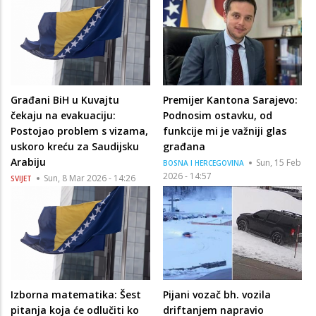
Građani BiH u Kuvajtu
Premijer Kantona Sarajevo:
čekaju na evakuaciju:
Podnosim ostavku, od
Postojao problem s vizama,
funkcije mi je važniji glas
uskoro kreću za Saudijsku
građana
Arabiju
Sun, 15 Feb
BOSNA I HERCEGOVINA
2026 - 14:57
Sun, 8 Mar 2026 - 14:26
SVIJET
Izborna matematika: Šest
Pijani vozač bh. vozila
pitanja koja će odlučiti ko
driftanjem napravio