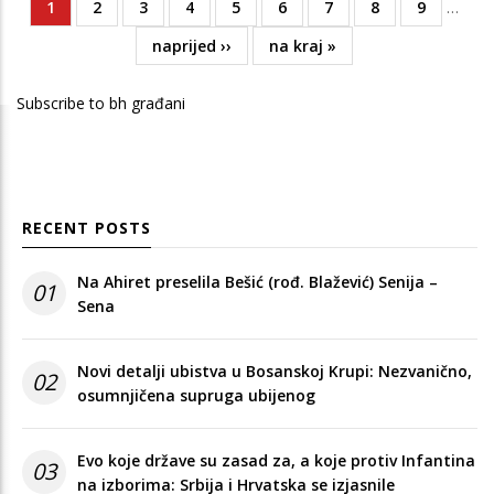
Current
1
Page
2
Page
3
Page
4
Page
5
Page
6
Page
7
Page
8
Page
9
…
Pagination
page
Next
naprijed ››
Last
na kraj »
page
page
Subscribe to bh građani
RECENT POSTS
Na Ahiret preselila Bešić (rođ. Blažević) Senija –
01
Sena
Novi detalji ubistva u Bosanskoj Krupi: Nezvanično,
02
osumnjičena supruga ubijenog
Evo koje države su zasad za, a koje protiv Infantina
03
na izborima: Srbija i Hrvatska se izjasnile