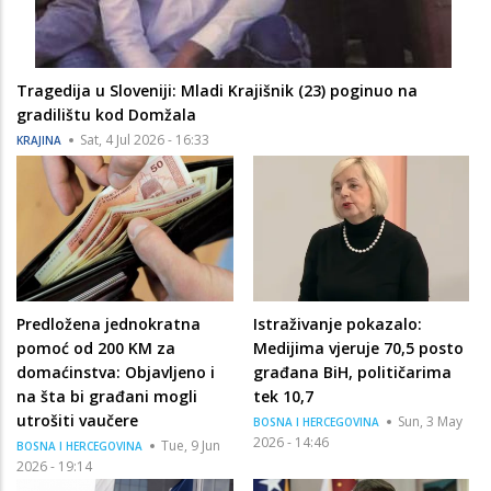
Tragedija u Sloveniji: Mladi Krajišnik (23) poginuo na
gradilištu kod Domžala
Sat, 4 Jul 2026 - 16:33
KRAJINA
Predložena jednokratna
Istraživanje pokazalo:
pomoć od 200 KM za
Medijima vjeruje 70,5 posto
domaćinstva: Objavljeno i
građana BiH, političarima
na šta bi građani mogli
tek 10,7
utrošiti vaučere
Sun, 3 May
BOSNA I HERCEGOVINA
2026 - 14:46
Tue, 9 Jun
BOSNA I HERCEGOVINA
2026 - 19:14