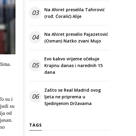
Na Ahiret preselila Tahirović
03
(rođ. Ćoralić) Alije
Na Ahiret preselio Pajazetović
04
(Osman) Natko zvani Mujo
Evo kakvo vrijeme očekuje
05
dima.
Krajinu danas i narednih 15
dana
Zašto se Real Madrid ovog
06
ljeta ne priprema u
o su i
Sjedinjenim Državama
judi su
ija od
jasan.
TAGS
zno