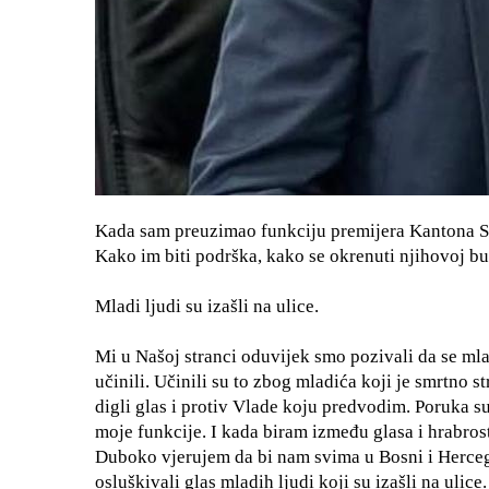
Kada sam preuzimao funkciju premijera Kantona S
Kako im biti podrška, kako se okrenuti njihovoj bu
Mladi ljudi su izašli na ulice.
Mi u Našoj stranci oduvijek smo pozivali da se mla
učinili. Učinili su to zbog mladića koji je smrtno s
digli glas i protiv Vlade koju predvodim. Poruka s
moje funkcije. I kada biram između glasa i hrabrosti
Duboko vjerujem da bi nam svima u Bosni i Herceg
osluškivali glas mladih ljudi koji su izašli na ulice.