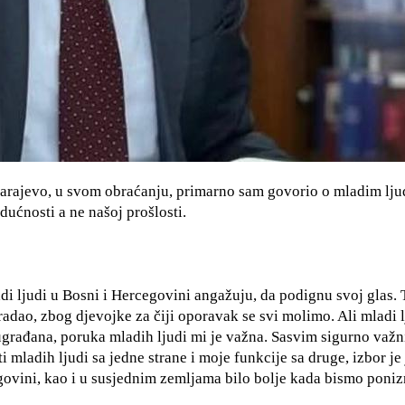
arajevo, u svom obraćanju, primarno sam govorio o mladim lju
dućnosti a ne našoj prošlosti.
di ljudi u Bosni i Hercegovini angažuju, da podignu svoj glas. T
tradao, zbog djevojke za čiji oporavak se svi molimo. Ali mladi l
ugrađana, poruka mladih ljudi mi je važna. Sasvim sigurno važn
 mladih ljudi sa jedne strane i moje funkcije sa druge, izbor je 
ovini, kao i u susjednim zemljama bilo bolje kada bismo poni