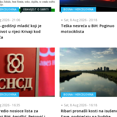
HERCEGOVINA
OBAVIJEST O SMRTI
BOSNA I HERCEGOVINA
ug 2026 - 21:06
Sat, 8 Aug 2026 - 20:18
-godišnji mladić koji je
Teška nesreća u BiH: Poginuo
ivot u rijeci Krivaji kod
motociklista
ća
HERCEGOVINA
BOSNA I HERCEGOVINA
ug 2026 - 16:35
Sat, 8 Aug 2026 - 16:18
edio nosioce lista za
Ribari pronašli kosti na isuše
t BiH: Amidžić, Petrović i
Save, podsjećaju na ljudske