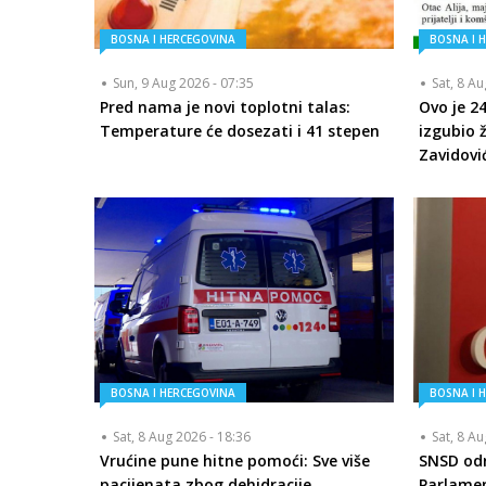
BOSNA I HERCEGOVINA
BOSNA I 
Sun, 9 Aug 2026 - 07:35
Sat, 8 A
Pred nama je novi toplotni talas:
Ovo je 24
Temperature će dosezati i 41 stepen
izgubio ž
Zavidovi
BOSNA I HERCEGOVINA
BOSNA I 
Sat, 8 Aug 2026 - 18:36
Sat, 8 A
Vrućine pune hitne pomoći: Sve više
SNSD odr
pacijenata zbog dehidracije,
Parlamen