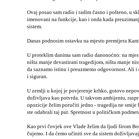
Ovaj posao sam radio i radim časno i pošteno, u sk
imenovani na funkcije, kao i onda kada preuzimanj
sistem.
Danas podnosim ostavku na mjesto premijera Kant
U proteklim danima sam radio danonoćno: na mjestu 
ništa manje devastirani tragedijom, ništa manje ni
da saznamo istinu i preuzmemo odgovornost. Ali i d
i siguran.
U zemlji u kojoj je povjerenje krhko, gotovo nepov
doživljava kao potvrda. U takvom ambijentu, raspr
opozicije želim poručiti jedno - tragedija ne smije 
ste odabrali taj put. Spretnost u političkom podmet
Kao prvi čovjek ove Vlade želim da ljudi širom Bo
čujemo. I da ćemo učiniti sve da sistem doživljava