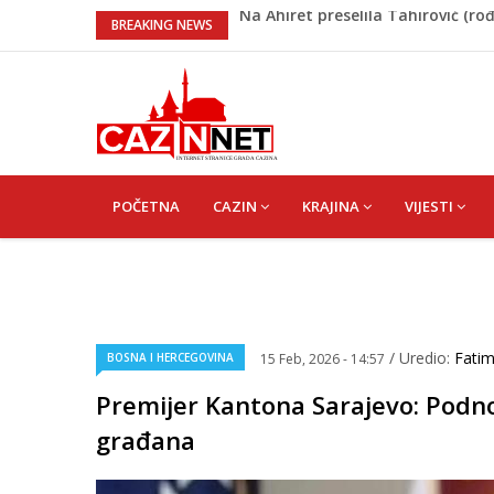
FIFA stala u odbranu Infantina 
BREAKING NEWS
Meso koje se topi u ustima: Jedn
Zašto se Real Madrid ovog ljeta
Evo kakvo vrijeme očekuje Krajin
Na Ahiret preselila Tahirović (rođ.
MAIN
NAVIGATION
POČETNA
CAZIN
KRAJINA
VIJESTI
/ Uredio:
Fati
BOSNA I HERCEGOVINA
15 Feb, 2026 - 14:57
Premijer Kantona Sarajevo: Podnos
građana