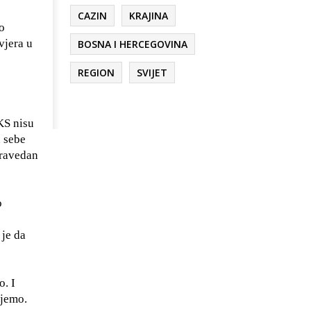
CAZIN
KRAJINA
o
vjera u
BOSNA I HERCEGOVINA
REGION
SVIJET
KS nisu
d sebe
pravedan
o
 je da
o. I
ujemo.