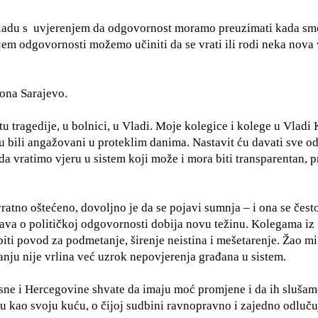
ladu s
uvjerenjem da odgovornost moramo preuzimati kada sm
em odgovornosti možemo učiniti da se vrati ili rodi neka nova 
ona Sarajevo.
tragedije, u bolnici, u Vladi. Moje kolegice i kolege u Vladi 
su bili angažovani u proteklim danima. Nastavit ću davati sve o
a vratimo vjeru u sistem koji može i mora biti transparentan, 
ratno oštećeno, dovoljno je da se pojavi sumnja – i ona se čest
ava o političkoj odgovornosti dobija novu težinu. Kolegama iz
biti povod za podmetanje, širenje neistina i mešetarenje. Žao mi
anju nije vrlina već uzrok nepovjerenja građana u sistem.
sne i Hercegovine shvate da imaju moć promjene i da ih slušam
ju kao svoju kuću, o čijoj sudbini ravnopravno i zajedno odluč