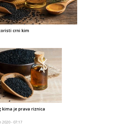
oristi crni kim
g kima je prava riznica
n 2020 - 07:17