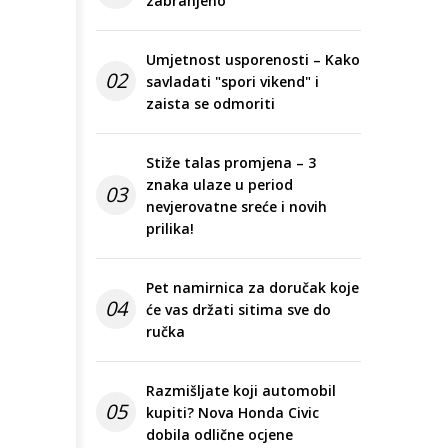
zabranjeno
Umjetnost usporenosti – Kako
02
savladati "spori vikend" i
zaista se odmoriti
Stiže talas promjena – 3
znaka ulaze u period
03
nevjerovatne sreće i novih
prilika!
Pet namirnica za doručak koje
04
će vas držati sitima sve do
ručka
Razmišljate koji automobil
05
kupiti? Nova Honda Civic
dobila odlične ocjene