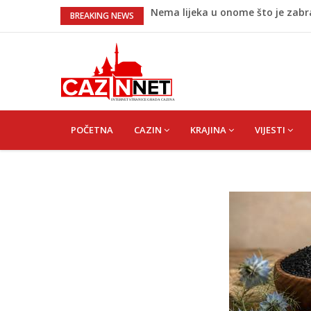
Nema lijeka u onome što je zab
BREAKING NEWS
Umjetnost usporenosti – Kako sav
Maloljetnik u policijskoj stanici 
Razmišljate koji automobil kupit
Pet namirnica za doručak koje će
MAIN
NAVIGATION
POČETNA
CAZIN
KRAJINA
VIJESTI