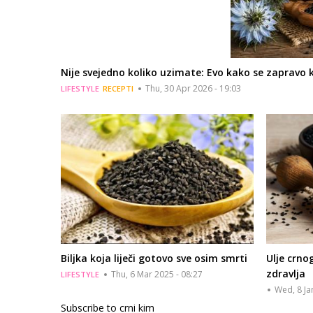
Nije svejedno koliko uzimate: Evo kako se zapravo k
Thu, 30 Apr 2026 - 19:03
LIFESTYLE
RECEPTI
Biljka koja liječi gotovo sve osim smrti
Ulje crno
zdravlja
Thu, 6 Mar 2025 - 08:27
LIFESTYLE
Wed, 8 Ja
Subscribe to crni kim