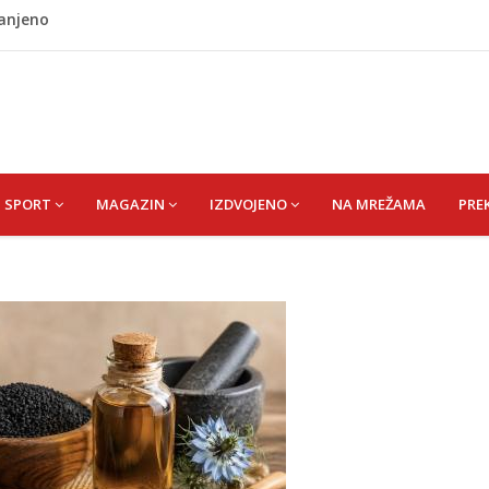
ranjeno
ladati "spori vikend" i zaista se odmoriti
napao policajca i oštetio vrata
i? Nova Honda Civic dobila odlične ocjene
 vas držati sitima sve do ručka
SPORT
MAGAZIN
IZDVOJENO
NA MREŽAMA
PRE